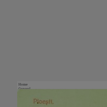
Home
General