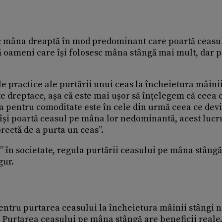
sc mâna dreaptă în mod predominant care poartă ceasul
tă oameni care își folosesc mâna stângă mai mult, dar 
 practice ale purtării unui ceas la încheietura mâini
e dreptace, așa că este mai ușor să înțelegem că ceea 
a pentru comoditate este în cele din urmă ceea ce dev
își poartă ceasul pe mâna lor nedominantă, acest lucr
rectă de a purta un ceas”.
” în societate, regula purtării ceasului pe mâna stângă
gur.
ntru purtarea ceasului la încheietura mâinii stângi n
. Purtarea ceasului pe mâna stângă are beneficii reale