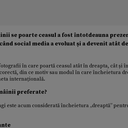
nii se poarte ceasul a fost întotdeauna prezen
e când social media a evoluat și a devenit atât d
ografii în care poartă ceasul atât în ​​dreapta, cât și î
 corectă, din ce motiv sau modul în care încheietura d
heta internațională.
mâinii preferate?
gi este acum considerată încheietura „dreaptă” pentr
ante