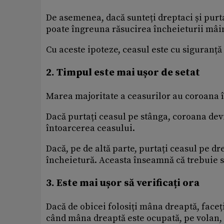
De asemenea, dacă sunteți dreptaci și purta
poate îngreuna răsucirea încheieturii mâin
Cu aceste ipoteze, ceasul este cu siguranță
2. Timpul este mai ușor de setat
Marea majoritate a ceasurilor au coroana î
Dacă purtați ceasul pe stânga, coroana dev
întoarcerea ceasului.
Dacă, pe de altă parte, purtați ceasul pe d
încheietură. Aceasta înseamnă că trebuie să
3. Este mai ușor să verificați ora
Dacă de obicei folosiți mâna dreaptă, face
când mâna dreaptă este ocupată, pe volan, d