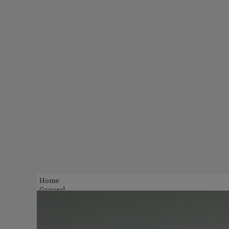
Home
General