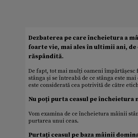
Dezbaterea pe care încheietura a mâi
foarte vie, mai ales în ultimii ani, d
răspândită.
De fapt, tot mai mulți oameni împărtășesc fot
stânga și se întreabă de ce stânga este mai
este considerată cea potrivită de către etic
Nu poți purta ceasul pe încheietura 
Vom examina de ce încheietura mâinii stân
purtarea unui ceas.
Purtați ceasul pe baza mâinii domin