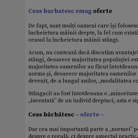
Ceas barbatesc emag
oferte
De fapt, sunt mulți oameni care își folose
încheietura mâinii drepte, la fel cum exis
ceasul la încheietura mâinii stângi.
Acum, nu contează dacă discutăm avantajele
stângi, deoarece majoritatea populației est
majoritatea oamenilor au făcut întotdeaun
norma și, deoarece majoritatea oamenilor 
devenit, de-a lungul anilor, „modalitatea co
Stângacii au fost întotdeauna o „minoritate
„inventată” de un individ dreptaci, asta e si
Ceas bărbătesc
– oferte –
Dar cea mai importantă parte a „normei” pe
despre o regulă, ci despre aspectul practic