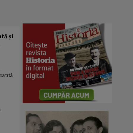
tă și
e
n
reaptă
u