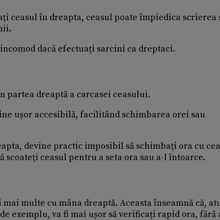
ți ceasul în dreapta, ceasul poate împiedica scrierea 
ii.
 incomod dacă efectuați sarcini ca dreptaci.
n partea dreaptă a carcasei ceasului.
ine ușor accesibilă, facilitând schimbarea orei sau
reapta, devine practic imposibil să schimbați ora cu ce
 scoateți ceasul pentru a seta ora sau a-l întoarce.
ți mai multe cu mâna dreaptă. Aceasta înseamnă că, at
e exemplu, va fi mai ușor să verificați rapid ora, fără 