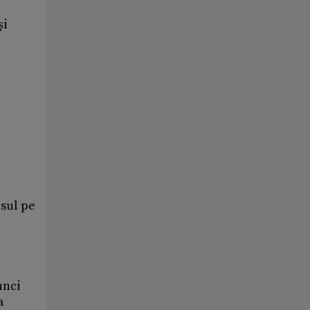
și
asul pe
unci
a