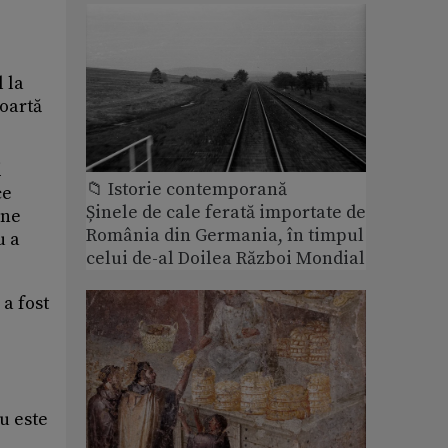
 la
poartă
i
📁 Istorie contemporană
ce
Șinele de cale ferată importate de
ine
România din Germania, în timpul
u a
celui de-al Doilea Război Mondial
 a fost
u este
.