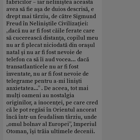
fabricilor – iar neliniştea aceasta
avea să fie aşa de duios descrisă, e
drept mai târziu, de către Sigmund
Freud în Neliniştile Civilizaţiei:
„dacă nu ar fi fost căile ferate care
să cucerească distanţa, copilul meu
nu ar fi plecat niciodată din oraşul
natal şi nu ar fi fost nevoie de
telefon ca să îi aud vocea… dacă
transatlanticele nu ar fi fost
inventate, nu ar fi fost nevoie de
telegrame pentru a-mi linişti
anxietatea...” . De aceea, tot mai
mulţi oameni au nostalgia
originilor, a inocenţei, pe care cred
că le pot regăsi în Orientul ancorat
încă într-un feudalism târziu, unde
„omul bolnav al Europei”, Imperiul
Otoman, îşi trăia ultimele decenii.