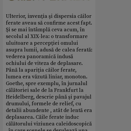
Ulterior, invenţia şi dispersia căilor
ferate aveau să confirme acest fapt.
Şi se mai întâmplă ceva acum, în
secolul al XIX-lea: o transformare
uluitoare a percepţiei omului
asupra lumii, adusă de calea ferată:
vederea panoramică indusă
ochiului de viteza de deplasare.
Până la apariţia căilor ferate,
lumea era văzută liniar, monoton.
Goethe, spre exemplu, în jurnalul
călătoriei sale de la Frankfurt la
Heidelberg, descrie până şi pavajul
drumului, formele de relief, cu
detalii abundente , atât de lentă era
deplasarea. Căile ferate induc
călătorului viziunea caleidoscopică
, în care scenele se derulează una