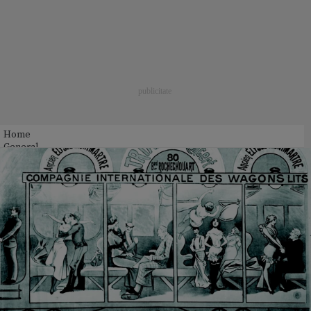
Home
General