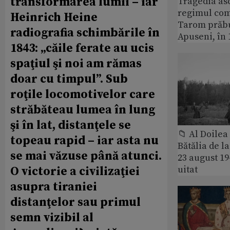
transformarea lumii – iar
Tragedia as
regimul com
Heinrich Heine
Tarom prăbu
radiografia schimbările în
Apuseni, în 
1843: „căile ferate au ucis
spaţiul şi noi am rămas
doar cu timpul”. Sub
roţile locomotivelor care
străbăteau lumea în lung
şi în lat, distanţele se
📁 Al Doile
topeau rapid – iar asta nu
Bătălia de l
se mai văzuse până atunci.
23 august 1
uitat
O victorie a civilizaţiei
asupra tiraniei
distanţelor sau primul
semn vizibil al