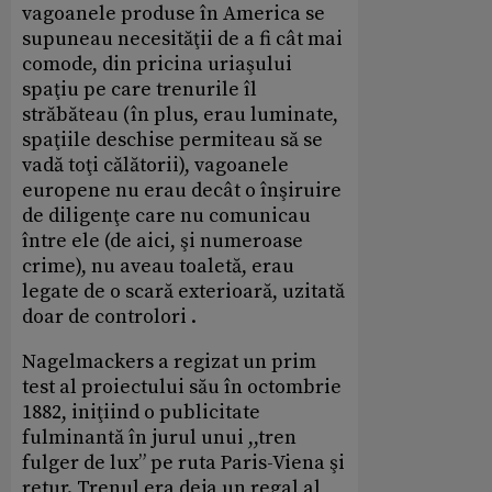
vagoanele produse în America se
supuneau necesităţii de a fi cât mai
comode, din pricina uriaşului
spaţiu pe care trenurile îl
străbăteau (în plus, erau luminate,
spaţiile deschise permiteau să se
vadă toţi călătorii), vagoanele
europene nu erau decât o înşiruire
de diligenţe care nu comunicau
între ele (de aici, şi numeroase
crime), nu aveau toaletă, erau
legate de o scară exterioară, uzitată
doar de controlori .
Nagelmackers a regizat un prim
test al proiectului său în octombrie
1882, iniţiind o publicitate
fulminantă în jurul unui ,,tren
fulger de lux” pe ruta Paris-Viena şi
retur. Trenul era deja un regal al