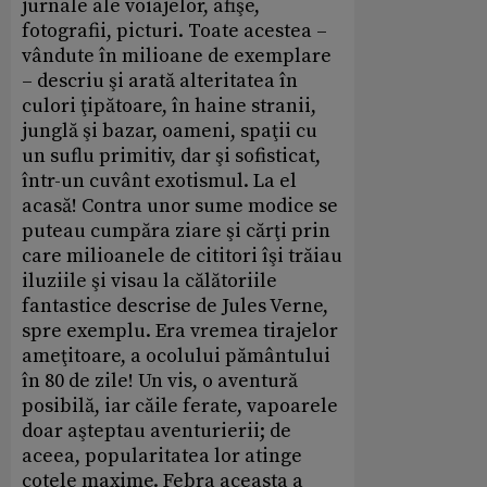
jurnale ale voiajelor, afişe,
fotografii, picturi. Toate acestea –
vândute în milioane de exemplare
– descriu şi arată alteritatea în
culori ţipătoare, în haine stranii,
junglă şi bazar, oameni, spaţii cu
un suflu primitiv, dar şi sofisticat,
într-un cuvânt exotismul. La el
acasă! Contra unor sume modice se
puteau cumpăra ziare şi cărţi prin
care milioanele de cititori îşi trăiau
iluziile şi visau la călătoriile
fantastice descrise de Jules Verne,
spre exemplu. Era vremea tirajelor
ameţitoare, a ocolului pământului
în 80 de zile! Un vis, o aventură
posibilă, iar căile ferate, vapoarele
doar aşteptau aventurierii; de
aceea, popularitatea lor atinge
cotele maxime. Febra aceasta a