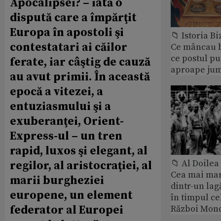
Apocalipsei? – iată o
dispută care a împărţit
Europa în apostoli şi
📁 Istoria B
contestatari ai căilor
Ce mâncau bi
ce postul p
ferate, iar câştig de cauză
aproape jum
au avut primii. În această
epocă a vitezei, a
entuziasmului şi a
exuberanţei, Orient-
Express-ul – un tren
rapid, luxos şi elegant, al
📁 Al Doile
regilor, al aristocraţiei, al
Cea mai ma
marii burgheziei
dintr-un lag
europene, un element
în timpul ce
federator al Europei
Război Mond