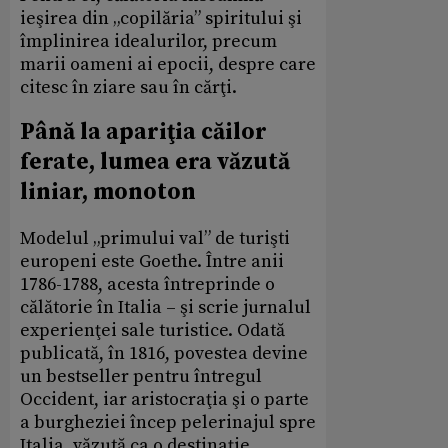
ieşirea din „copilăria” spiritului şi
împlinirea idealurilor, precum
marii oameni ai epocii, despre care
citesc în ziare sau în cărţi.
Până la apariţia căilor
ferate, lumea era văzută
liniar, monoton
Modelul „primului val” de turişti
europeni este Goethe. Între anii
1786-1788, acesta întreprinde o
călătorie în Italia – şi scrie jurnalul
experienţei sale turistice. Odată
publicată, în 1816, povestea devine
un bestseller pentru întregul
Occident, iar aristocraţia şi o parte
a burgheziei încep pelerinajul spre
Italia, văzută ca o destinaţie