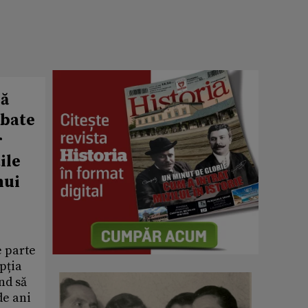
ră
abate
r
ile
nui
e parte
pția
nd să
de ani