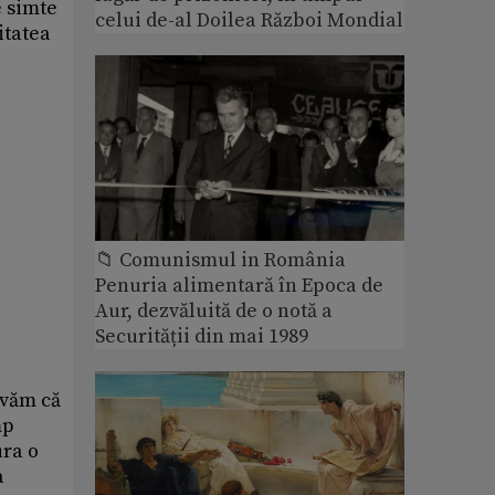
e simte
celui de-al Doilea Război Mondial
litatea
📁 Comunismul in România
Penuria alimentară în Epoca de
Aur, dezvăluită de o notă a
Securității din mai 1989
rvăm că
mp
ura o
a