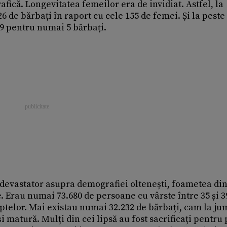
fică. Longevitatea femeilor era de invidiat. Astfel, la
6 de bărbați în raport cu cele 155 de femei. Și la peste
39 pentru numai 5 bărbați.
devastator asupra demografiei oltenești, foametea din
. Erau numai 73.680 de persoane cu vârste între 35 și 3
uptelor. Mai existau numai 32.232 de bărbați, cam la ju
și matură. Mulți din cei lipsă au fost sacrificați pentru 