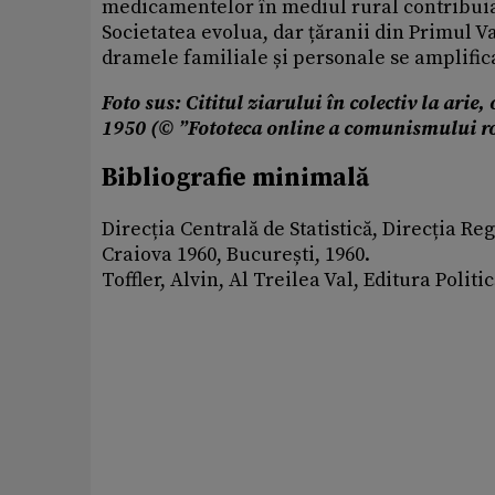
medicamentelor în mediul rural contribuiau
Societatea evolua, dar țăranii din Primul Va
dramele familiale și personale se amplifica
Foto sus: Cititul ziarului în colectiv la ari
1950 (© ”Fototeca online a comunismului r
Bibliografie minimală
Direcția Centrală de Statistică, Direcția Reg
Craiova 1960, București, 1960.
Toffler, Alvin, Al Treilea Val, Editura Politi