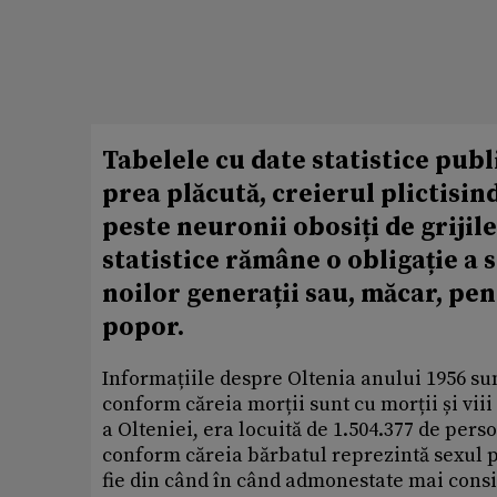
Tabelele cu date statistice publ
prea plăcută, creierul plictisin
peste neuronii obosiți de grijil
statistice rămâne o obligație a 
noilor generații sau, măcar, pen
popor.
Informațiile despre Oltenia anului 1956 sun
conform căreia morții sunt cu morții și vii
a Olteniei, era locuită de 1.504.377 de pers
conform căreia bărbatul reprezintă sexul pu
fie din când în când admonestate mai consist