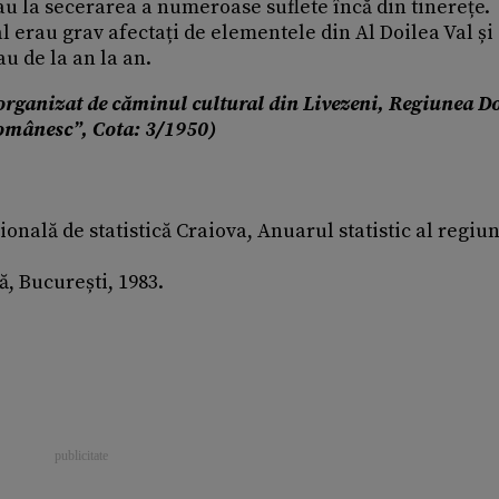
 la secerarea a numeroase suflete încă din tinerețe.
l erau grav afectați de elementele din Al Doilea Val și
u de la an la an.
e, organizat de căminul cultural din Livezeni, Regiunea Do
omânesc”, Cota: 3/1950)
ională de statistică Craiova, Anuarul statistic al regiun
că, București, 1983.