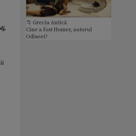
📁 Grecia Antică
lj,
Cine a fost Homer, autorul
Odiseei?
ii