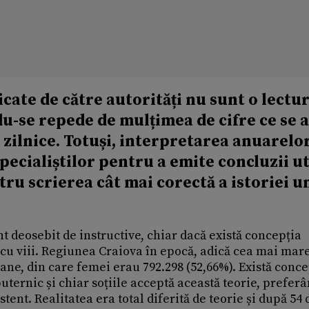
icate de către autorități nu sunt o lectu
du-se repede de mulțimea de cifre ce se 
e zilnice. Totuși, interpretarea anuarelo
specialiștilor pentru a emite concluzii ut
tru scrierea cât mai corectă a istoriei u
t deosebit de instructive, chiar dacă există concepția
i cu viii. Regiunea Craiova în epocă, adică cea mai mar
oane, din care femei erau 792.298 (52,66%). Există conce
ternic și chiar soțiile acceptă această teorie, preferâ
ent. Realitatea era total diferită de teorie și după 54 