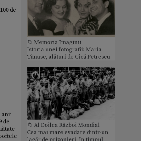
 100 de
📁 Memoria Imaginii
Istoria unei fotografii: Maria
Tănase, alături de Gică Petrescu
 anii
9 de
📁 Al Doilea Război Mondial
mătate
Cea mai mare evadare dintr-un
poftele
lagăr de prizonieri, în timpul