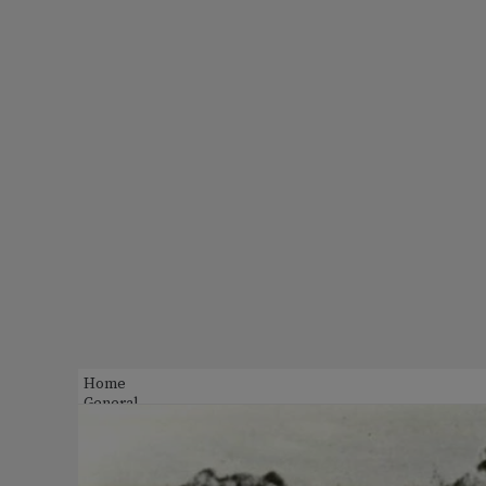
Home
General