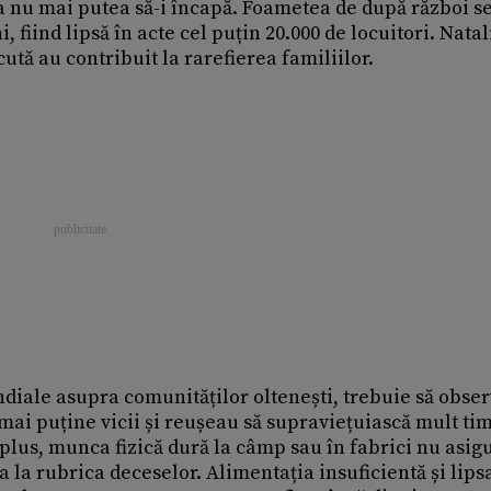
 nu mai putea să-i încapă. Foametea de după război s
ni, fiind lipsă în acte cel puțin 20.000 de locuitori. Nata
ută au contribuit la rarefierea familiilor.
ndiale asupra comunităților oltenești, trebuie să obse
mai puține vicii și reușeau să supraviețuiască mult ti
 plus, munca fizică dură la câmp sau în fabrici nu asig
a la rubrica deceselor. Alimentația insuficientă și lips