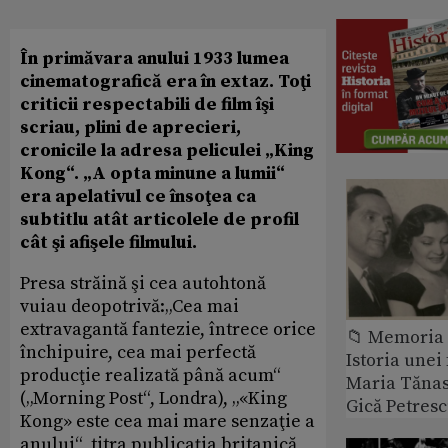
În primăvara anului 1933 lumea
cinematografică era în extaz. Toţi
criticii respectabili de film îşi
scriau, plini de aprecieri,
cronicile la adresa peliculei „King
Kong“. „A opta minune a lumii“
era apelativul ce însoţea ca
subtitlu atât articolele de profil
cât şi afişele filmului.
Presa străină şi cea autohtonă
vuiau deopotrivă:„Cea mai
extravagantă fantezie, întrece orice
📁 Memoria 
închipuire, cea mai perfectă
Istoria unei 
producţie realizată până acum“
Maria Tănase
(„Morning Post“, Londra), „«King
Gică Petres
Kong» este cea mai mare senzaţie a
anului“, titra publicaţia britanică