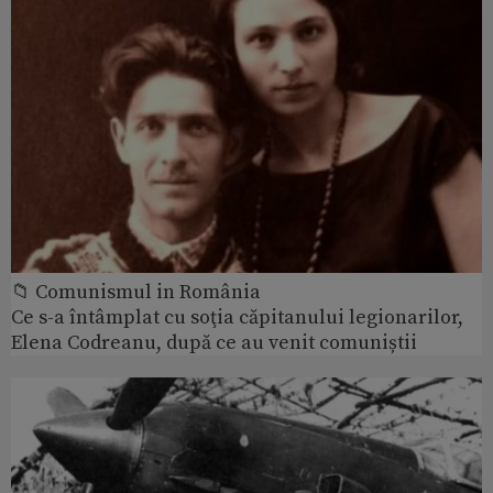
📁 Comunismul in România
Ce s-a întâmplat cu soţia căpitanului legionarilor,
Elena Codreanu, după ce au venit comuniștii