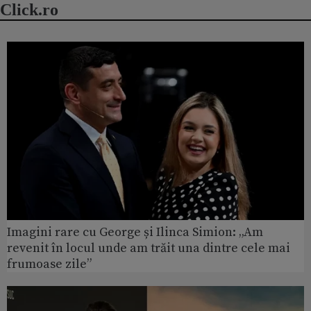
Click.ro
Imagini rare cu George și Ilinca Simion: „Am
revenit în locul unde am trăit una dintre cele mai
frumoase zile”