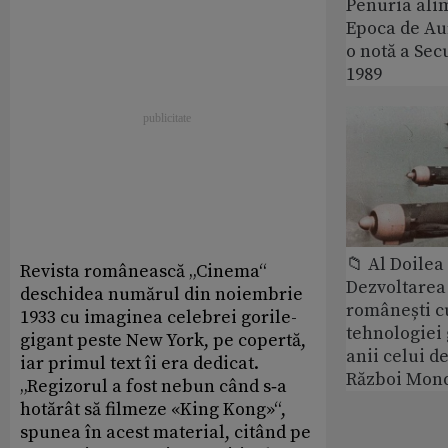
Penuria ali
Epoca de Aur
o notă a Sec
1989
📁 Al Doile
Revista românească „Cinema“
Dezvoltarea 
deschidea numărul din noiembrie
românești c
1933 cu imaginea celebrei gorile-
tehnologiei
gigant peste New York, pe copertă,
anii celui d
iar primul text îi era dedicat.
Război Mond
„Regizorul a fost nebun când s‑a
hotărât să filmeze «King Kong»“,
spunea în acest material, citând pe