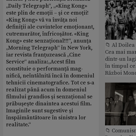
„Daily Telegraph“, „«King Kong»
este plin de emoţii – şi ce emoţii!
«King Kong» vă va învăţa noi
definiţii ale cuvintelor emoţionant,
cutremurător, înfricoşător. «King
Kong» este senzaţional!!!“, anunţa
📁 Al Doile
„Morning Telegraph“ în New York,
Cea mai ma
iar revista franţuzească „Cine
dintr-un lag
Service“ analiza:„Acest film
în timpul ce
constituie o performanţă mag­­­
Război Mond
nifică, neîntâlnită încă în domeniul
tehnicii cinematografice. Tot ce s‑a
realizat până acum în domeniul
filmului grandios şi senzaţional se
prăbuşeşte dinaintea acestui film.
Imaginile sunt sugestive şi
înspăimântătoare în sinistra lor
realitate.“
📁 Comunis