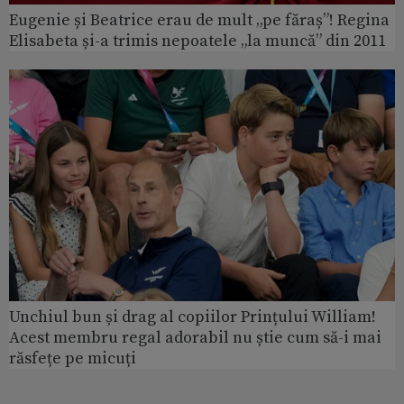
Eugenie și Beatrice erau de mult „pe făraș”! Regina
Elisabeta și-a trimis nepoatele „la muncă” din 2011
Unchiul bun și drag al copiilor Prințului William!
Acest membru regal adorabil nu știe cum să-i mai
răsfețe pe micuți