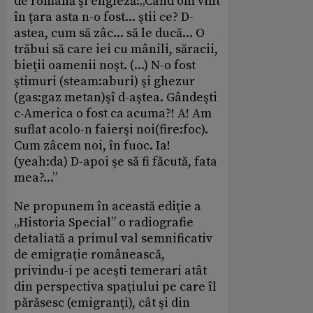
de română şi engleză:„Când om vint
în ţara asta n-o fost... ştii ce? D-
astea, cum să zâc... să le ducă... O
trăbui să care iei cu mânili, săracii,
bieţii oamenii noşt. (...) N-o fost
ştimuri (steam:aburi) şi ghezur
(gas:gaz metan)şî d-aştea. Gândeşti
c-America o fost ca acuma?! A! Am
suflat acolo-n faierşi noi(fire:foc).
Cum zâcem noi, în fuoc. Ia!
(yeah:da) D-apoi şe să fi făcută, fata
mea?...”
Ne propunem în această ediţie a
„Historia Special” o radiografie
detaliată a primul val semnificativ
de emigraţie românească,
privindu-i pe aceşti temerari atât
din perspectiva spaţiului pe care îl
părăsesc (emigranţi), cât şi din