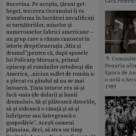
Gică Petres
Bucovina. Pe aceştia, ţărani get-
beget, trecerea Oceanului îi va
transforma în lucrători necalificaţi
ai turnătoriilor, minelor şi
numeroaselor fabrici americane –
un grup care a rămas cunoscut în
istorie dreptGeneraţia „Mia şi
drumul”;pentru că, după spusele
📁 Comunis
lui Policarp Moruşca, primul
Penuria ali
episcop al românilor ortodocşi din
Epoca de Aur
America, „niciun suflet de român n-
o notă a Sec
a plecat cu gândul să nu se mai
1989
întoarcă. Ţinta tuturor era să-şi
facă «mia (de dolari) şi banii
drumului». Să-şi plătească datoriile,
să-şi zidească o căsuţă şi să-şi
înfiripeze sau întregească o
gospodărie”. Aceşti oameni
plănuiau, deci, să stea un timp