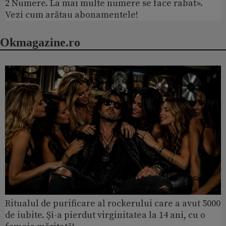
2 Numere. La mai multe numere se face rabat».
Vezi cum arătau abonamentele!
Okmagazine.ro
Ritualul de purificare al rockerului care a avut 5000
de iubite. Și-a pierdut virginitatea la 14 ani, cu o