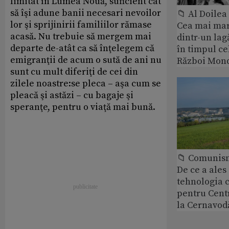
limitat în Lumea Nouă, suficient cât
să îşi adune banii necesari nevoilor
📁 Al Doile
lor şi sprijinirii familiilor rămase
Cea mai ma
acasă. Nu trebuie să mergem mai
dintr-un lag
departe de-atât ca să înţelegem că
în timpul ce
emigranţii de acum o sută de ani nu
Război Mond
sunt cu mult diferiţi de cei din
zilele noastre:se pleca – aşa cum se
pleacă şi astăzi – cu bagaje şi
speranţe, pentru o viaţă mai bună.
📁 Comunis
De ce a ale
tehnologia 
pentru Cent
la Cernavod