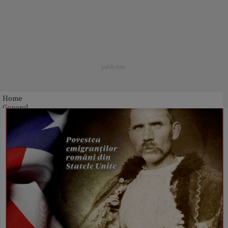
Home
General