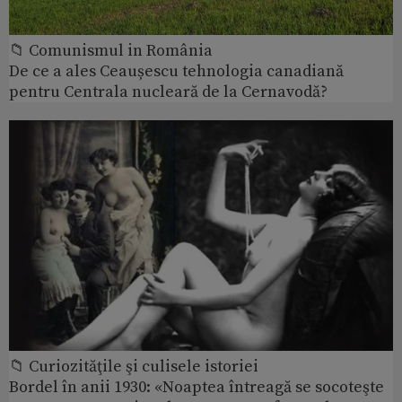
📁 Comunismul in România
De ce a ales Ceaușescu tehnologia canadiană
pentru Centrala nucleară de la Cernavodă?
📁 Curiozităţile şi culisele istoriei
Bordel în anii 1930: «Noaptea întreagă se socoteşte