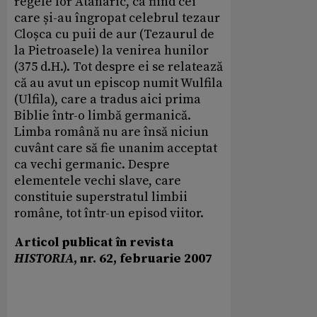
regele lor Atanaric, ca fiind cei
care și-au îngropat celebrul tezaur
Cloșca cu puii de aur (Tezaurul de
la Pietroasele) la venirea hunilor
(375 d.H.). Tot despre ei se relatează
că au avut un episcop numit Wulfila
(Ulfila), care a tradus aici prima
Biblie într-o limbă germanică.
Limba română nu are însă niciun
cuvânt care să fie unanim acceptat
ca vechi germanic. Despre
elementele vechi slave, care
constituie superstratul limbii
române, tot într-un episod viitor.
Articol publicat în revista
HISTORIA
, nr. 62, februarie 2007