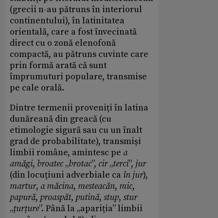
(grecii n-au pătruns în interiorul
continentului), în latinitatea
orientală, care a fost învecinată
direct cu o zonă elenofonă
compactă, au pătruns cuvinte care
prin formă arată că sunt
împrumuturi populare, transmise
pe cale orală.
Dintre termenii proveniți în latina
dunăreană din greacă (cu
etimologie sigură sau cu un înalt
grad de probabilitate), transmiși
limbii române, amintesc pe
a
amăgi
,
broatec
„
brotac
”,
cir
„
terci
”,
jur
(din locuțiuni adverbiale ca
în jur
),
martur
,
a măcina
,
mesteacăn
,
mic
,
papură
,
proaspăt
,
putină
,
stup
,
stur
„
țurțure
”. Până la „apariția” limbii