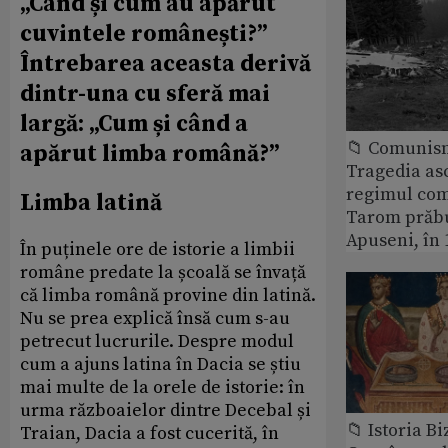
„Când și cum au apărut
cuvintele românești?”
Întrebarea aceasta derivă
dintr-una cu sferă mai
largă: „Cum și când a
📁 Comunis
apărut limba română?”
Tragedia as
regimul com
Limba latină
Tarom prăbu
Apuseni, în 
În puținele ore de istorie a limbii
române predate la școală se învață
că limba română provine din latină.
Nu se prea explică însă cum s-au
petrecut lucrurile. Despre modul
cum a ajuns latina în Dacia se știu
mai multe de la orele de istorie: în
urma războaielor dintre Decebal și
📁 Istoria B
Traian, Dacia a fost cucerită, în