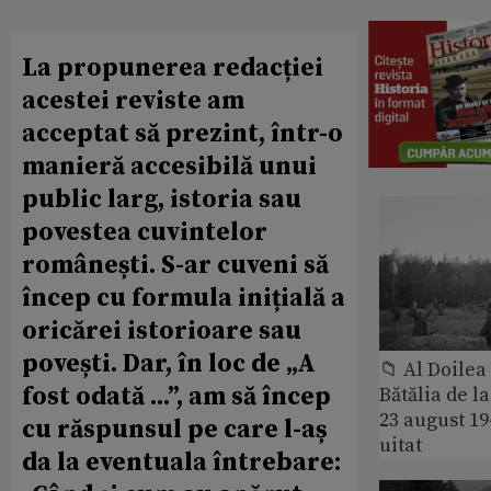
La propunerea redacției
acestei reviste am
acceptat să prezint, într-o
manieră accesibilă unui
public larg, istoria sau
povestea cuvintelor
românești. S-ar cuveni să
încep cu formula inițială a
oricărei istorioare sau
povești. Dar, în loc de „A
📁 Al Doile
fost odată ...”, am să încep
Bătălia de l
23 august 1
cu răspunsul pe care l-aș
uitat
da la eventuala întrebare: