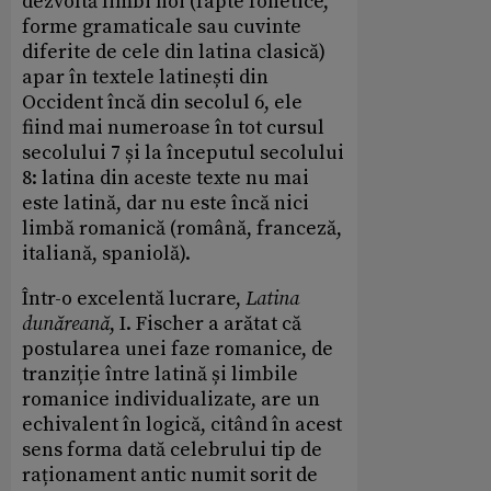
dezvoltă limbi noi (fapte fonetice,
forme gramaticale sau cuvinte
diferite de cele din latina clasică)
apar în textele latinești din
Occident încă din secolul 6, ele
fiind mai numeroase în tot cursul
secolului 7 și la începutul secolului
8: latina din aceste texte nu mai
este latină, dar nu este încă nici
limbă romanică (română, franceză,
italiană, spaniolă).
Într-o excelentă lucrare,
Latina
dunăreană
, I. Fischer a arătat că
postularea unei faze romanice, de
tranziție între latină și limbile
romanice individualizate, are un
echivalent în logică, citând în acest
sens forma dată celebrului tip de
raționament antic numit sorit de