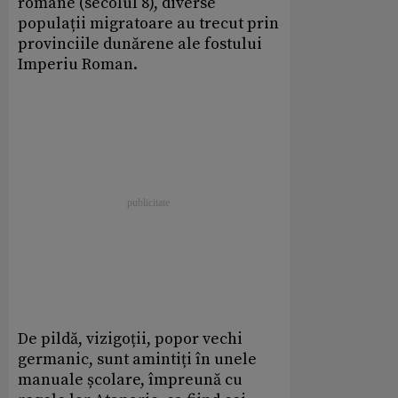
române (secolul 8), diverse
populații migratoare au trecut prin
provinciile dunărene ale fostului
Imperiu Roman.
De pildă, vizigoții, popor vechi
germanic, sunt amintiți în unele
manuale școlare, împreună cu