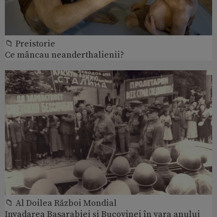
📁 Preistorie
Ce mâncau neanderthalienii?
📁 Al Doilea Război Mondial
Invadarea Basarabiei şi Bucovinei în vara anului