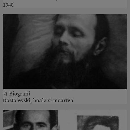
1940
📁 Biografii
Dostoievski, boala si moartea