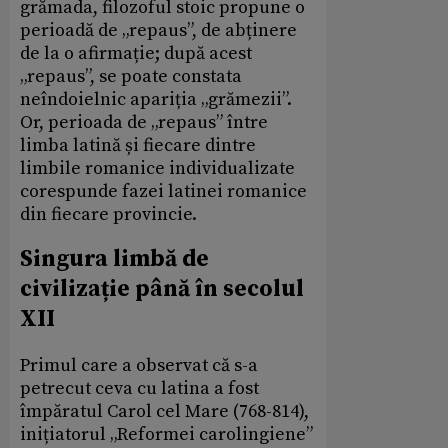
grămada, filozoful stoic propune o
perioadă de „repaus”, de abținere
de la o afirmație; după acest
„repaus”, se poate constata
neîndoielnic apariția „grămezii”.
Or, perioada de „repaus” între
limba latină și fiecare dintre
limbile romanice individualizate
corespunde fazei latinei romanice
din fiecare provincie.
Singura limbă de
civilizație până în secolul
XII
Primul care a observat că s-a
petrecut ceva cu latina a fost
împăratul Carol cel Mare (768-814),
inițiatorul „Reformei carolingiene”