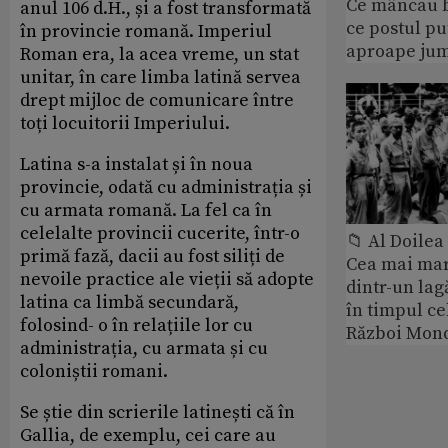
Ce mâncau bi
anul 106 d.H., și a fost transformată
ce postul p
în provincie romană. Imperiul
aproape jum
Roman era, la acea vreme, un stat
unitar, în care limba latină servea
drept mijloc de comunicare între
toți locuitorii Imperiului.
Latina s-a instalat și în noua
provincie, odată cu administrația și
cu armata romană. La fel ca în
celelalte provincii cucerite, într-o
📁 Al Doile
primă fază, dacii au fost siliți de
Cea mai ma
nevoile practice ale vieții să adopte
dintr-un lag
latina ca limbă secundară,
în timpul ce
folosind- o în relațiile lor cu
Război Mond
administrația, cu armata și cu
coloniștii romani.
Se știe din scrierile latinești că în
Gallia, de exemplu, cei care au