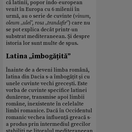
că latinii, popor indo-european
venit în Europa cu 6 milenii în
urmă, au o serie de cuvinte (
vinum
,
oleum
„
ulei
”,
rosa
„
trandafir
”) care nu
se pot explica decât printr-un
substrat mediteraneean. Și despre
istoria lor sunt multe de spus.
Latina „îmbogățită”
Înainte de a deveni limba română,
latina din Dacia s-a îmbogățit și cu
unele cuvinte vechi grecești. Este
vorba de cuvinte specifice latinei
dunărene, transmise apoi limbii
române, inexistente în celelalte
limbi romanice. Dacă în Occidentul
romanic vechea influență greacă s-
a produs prin intermediul grecilor
stabiliți pe litoralul mediteraneean