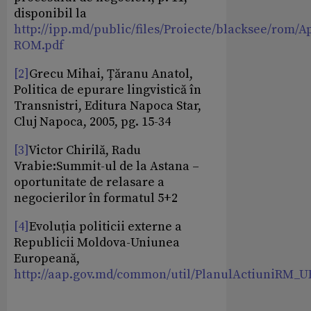
disponibil la
http://ipp.md/public/files/Proiecte/blacksee/rom/A
ROM.pdf
[2]
Grecu Mihai, Țăranu Anatol,
Politica de epurare lingvistică în
Transnistri, Editura Napoca Star,
Cluj Napoca, 2005, pg. 15-34
[3]
Victor Chirilă, Radu
Vrabie:Summit-ul de la Astana –
oportunitate de relasare a
negocierilor în formatul 5+2
[4]
Evoluția politicii externe a
Republicii Moldova-Uniunea
Europeană,
http://aap.gov.md/common/util/PlanulActiuniRM_U