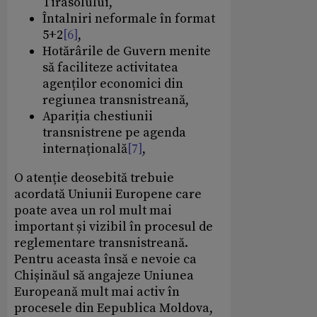
Tirasolului,
Întalniri neformale în format
5+2
[6]
,
Hotărârile de Guvern menite
să faciliteze activitatea
agenților economici din
regiunea transnistreană,
Apariția chestiunii
transnistrene pe agenda
internațională
[7]
,
O atenție deosebită trebuie
acordată Uniunii Europene care
poate avea un rol mult mai
important și vizibil în procesul de
reglementare transnistreană.
Pentru aceasta însă e nevoie ca
Chișinăul să angajeze Uniunea
Europeană mult mai activ în
procesele din Eepublica Moldova,