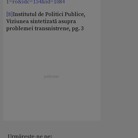
1=ro&idc=154&id=1084
[8]
Institutul de Politici Publice,
Viziunea sintetizată asupra
problemei transnistrene, pg. 3
Urmărește-ne pe: