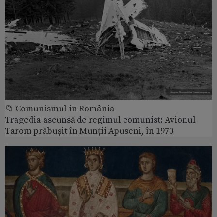
📁 Comunismul in România
Tragedia ascunsă de regimul comunist: Avionul
Tarom prăbușit în Munții Apuseni, în 1970