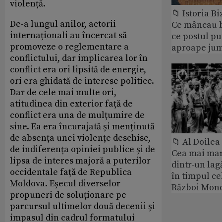
violență.
📁 Istoria B
De-a lungul anilor, actorii
Ce mâncau bi
internaționali au încercat să
ce postul p
promoveze o reglementare a
aproape jum
conflictului, dar implicarea lor în
conflict era ori lipsită de energie,
ori era ghidată de interese politice.
Dar de cele mai multe ori,
atitudinea din exterior față de
conflict era una de mulțumire de
sine. Ea era încurajată și menținută
de absența unei violențe deschise,
📁 Al Doile
de indiferența opiniei publice și de
Cea mai ma
lipsa de interes majoră a puterilor
dintr-un lag
occidentale față de Republica
în timpul ce
Moldova. Eșecul diverselor
Război Mond
propuneri de soluționare pe
parcursul ultimelor două decenii și
impasul din cadrul formatului