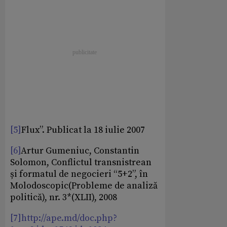
[5]
Flux”. Publicat la 18 iulie 2007
[6]
Artur Gumeniuc, Constantin
Solomon, Conflictul transnistrean
și formatul de negocieri “5+2”, în
Molodoscopic(Probleme de analiză
politică), nr. 3*(XLII), 2008
[7]
http://ape.md/doc.php?