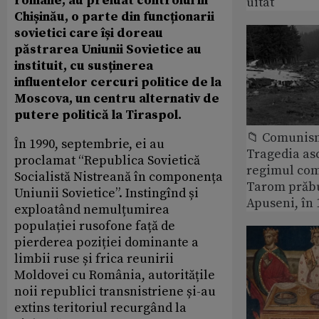
române, au preluat controlul în
uitat
Chișinău, o parte din funcționarii
sovietici care își doreau
păstrarea Uniunii Sovietice au
instituit, cu susținerea
influentelor cercuri politice de la
Moscova, un centru alternativ de
putere politică la Tiraspol.
📁 Comunis
În 1990, septembrie, ei au
Tragedia as
proclamat “Republica Sovietică
regimul com
Socialistă Nistreană în componența
Tarom prăbu
Uniunii Sovietice”. Instingînd și
Apuseni, în 
exploatând nemulțumirea
populației rusofone față de
pierderea poziției dominante a
limbii ruse și frica reunirii
Moldovei cu România, autoritățile
noii republici transnistriene și-au
extins teritoriul recurgând la