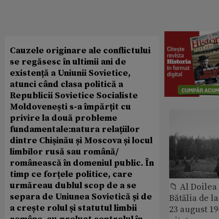
Cauzele originare ale conflictului
se regăsesc în ultimii ani de
existență a Uniunii Sovietice,
atunci când clasa politică a
Republicii Sovietice Socialiste
Moldovenești s-a împărțit cu
privire la două probleme
fundamentale:natura relațiilor
dintre Chișinău și Moscova și locul
limbilor rusă sau română/
românească în domeniul public. În
timp ce forțele politice, care
urmăreau dublul scop de a se
📁 Al Doile
separa de Uniunea Sovietică și de
Bătălia de l
a crește rolul și statutul limbii
23 august 1