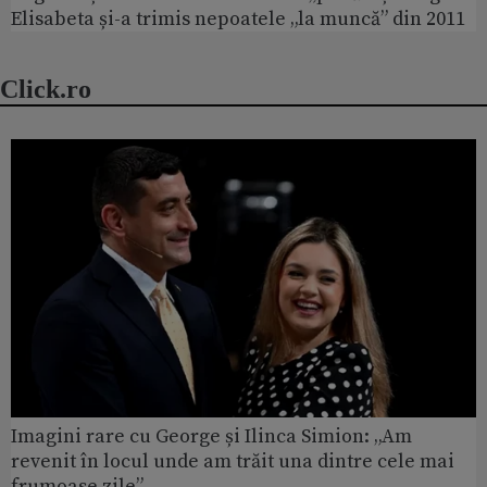
Elisabeta și-a trimis nepoatele „la muncă” din 2011
Click.ro
Imagini rare cu George și Ilinca Simion: „Am
revenit în locul unde am trăit una dintre cele mai
frumoase zile”