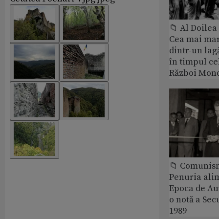
📁 Al Doile
Cea mai ma
dintr-un lag
în timpul ce
Război Mond
📁 Comunis
Penuria ali
Epoca de Aur
o notă a Sec
1989