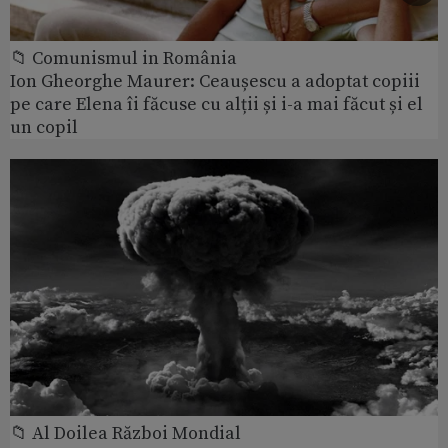
📁 Comunismul in România
Ion Gheorghe Maurer: Ceaușescu a adoptat copiii
pe care Elena îi făcuse cu alții și i-a mai făcut și el
un copil
📁 Al Doilea Război Mondial