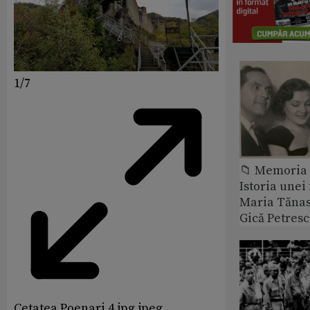
1/7
📁 Memoria 
Istoria unei 
Maria Tănase
Gică Petres
Cetatea Poenari 4 jpg jpeg