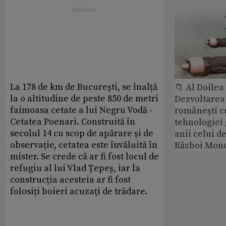
La 178 de km de București, se înalță
📁 Al Doile
la o altitudine de peste 850 de metri
Dezvoltarea 
faimoasa cetate a lui Negru Vodă -
românești c
Cetatea Poenari. Construită în
tehnologiei
secolul 14 cu scop de apărare și de
anii celui d
observație, cetatea este învăluită în
Război Mond
mister. Se crede că ar fi fost locul de
refugiu al lui Vlad Țepeș, iar la
construcția acesteia ar fi fost
folosiți boieri acuzați de trădare.