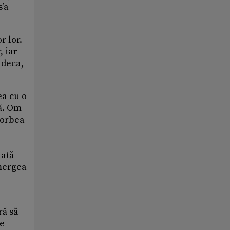
s’a
r lor.
, iar
ndeca,
ea cu o
ră. Om
 vorbea
tată
 mergea
ră să
te