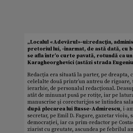
„Localul «Adevărul»-ui:redacţia, administ
pretoriul lui, -­înarmat, de astă dată, cu
se afla într’o curte pavată, rotundă ca un
Karagheorghevici (astăzi strada Eugeniu 
Redacţia era situată la parter, pe dreapta, 
celelalte două printr’un antreu de rigoare, t
ierarhie, de personalul redacţional. Deasu
atât de minunat pusă pe rotiţe, iar pe latur
manuscrise şi corecturi;jos se întindea sal
după plecarea lui Russe-Admirescu
, i-a
secretar, pe Emil D. Fagure, gazetar vioiu, sp
democraţiei, iar ca prim-redactor pe Costac
ziarist cu greutate, ascundea pe febrilul am