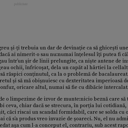
greu şi-ţi trebuia un dar de devinaţie ca să ghiceşti un
 dacă ai nimerit-o sau nu:numai înţelesul îţi putea fi că
au într’un şir de linii prelungite, ca nişte antene de in
au ochii, înfricoşat, dela un capăt al hârtiei la cellalt
 să răspici conţinutul, ca la o problemă de bacalaureat
cretul şi să mă obişnuiesc cu dexteritatea imperioasă d
onfuz, oricare altul, numai să fie cu dibăcie intercalat
 de o limpezime de izvor de munte:nicio beznă care să 
bi ceva, chiar dacă se strecura, în porţia lui cotidiană,
t, căci riscai un scandal formidabil, care se solda cu 
eai că s’a produs vreo invazie de şoareci. Nu, el nu adm
redat aşa cum l-a conceput el, contrariu, sub acest rapo