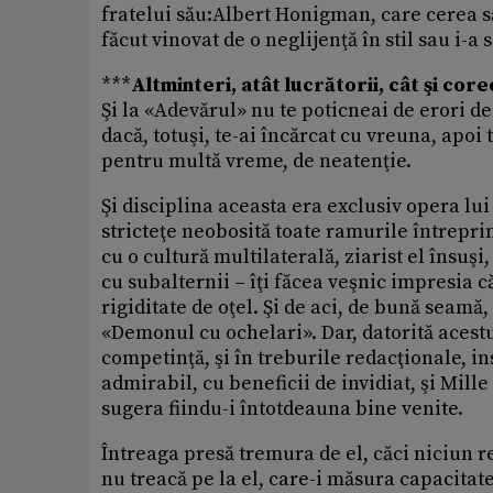
fratelui său:Albert Honigman, care cerea să
făcut vinovat de o neglijenţă în stil sau i-a
***
Altminteri, atât lucrătorii, cât şi core
Şi la «Adevărul» nu te poticneai de erori de 
dacă, totuşi, te-ai încărcat cu vreuna, apo
pentru multă vreme, de neatenţie.
Şi disciplina aceasta era exclusiv opera lu
stricteţe neobosită toate ramurile întrepri
cu o cultură multilaterală, ziarist el însuşi
cu subalternii – îţi făcea veşnic impresia c
rigiditate de oţel. Şi de aci, de bună seamă,
«Demonul cu ochelari». Dar, datorită acest
competinţă, şi în treburile redacţionale, in
admirabil, cu beneficii de invidiat, şi Mille
sugera fiindu-i întotdeauna bine venite.
Întreaga presă tremura de el, căci niciun r
nu treacă pe la el, care-i măsura capacitate