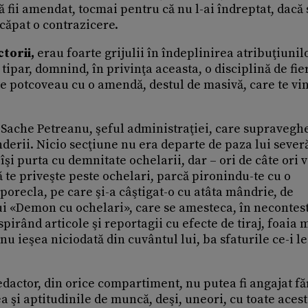
 fii amendat, tocmai pentru că nu l-ai îndreptat, dacă 
 scăpat o contrazicere.
ctorii,
erau foarte grijulii în îndeplinirea atribuţiunilo
tipar, domnind, în privinţa aceasta, o disciplină de fier
i te potcoveau cu o amendă, destul de masivă, care te vi
i Sache Petreanu, şeful administraţiei, care supravegh
nderii. Nicio secţiune nu era departe de paza lui seve
, îşi purta cu demnitate ochelarii, dar – ori de câte ori
ă te priveşte peste ochelari, parcă pironindu-te cu o
 porecla, pe care şi-a câştigat-o cu atâta mândrie, de
ui «Demon cu ochelari», care se amesteca, în necontes
spirând articole şi reportagii cu efecte de tiraj, foaia
 nu ieşea niciodată din cuvântul lui, ba sfaturile ce-i le
edactor, din orice compartiment, nu putea fi angajat fă
a şi aptitudinile de muncă, deşi, uneori, cu toate aces