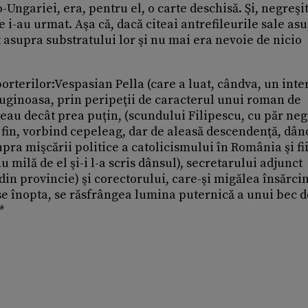
Ungariei, era, pentru el, o carte deschisă. Şi, negreşit
 i-au urmat. Aşa că, dacă citeai antrefileurile sale as
 asupra substratului lor şi nu mai era nevoie de nicio
orterilor:Vespasian Pella (care a luat, cândva, un int
ginoasa, prin peripeţii de caracterul unui roman de
ăteau decât prea puţin, (scundului Filipescu, cu păr neg
t fin, vorbind cepeleag, dar de aleasă descendenţă, dân
pra mişcării politice a catolicismului în România şi fi
u milă de el şi-i l-a scris dânsul), secretarului adjunct
in provincie) şi corectorului, care-şi migălea însărci
 se înopta, se răsfrângea lumina puternică a unui bec d
*