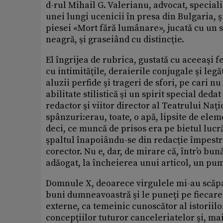
d-rul Mihail G. Valerianu, advocat, speciali
unei lungi ucenicii în presa din Bulgaria, ş
piesei «Mort fără lumânare», jucată cu un 
neagră, şi graseiând cu distincţie.
El îngrijea de rubrica, gustată cu aceeaşi fe
cu intimităţile, deraierile conjugale şi leg
aluzii perfide şi trageri de sfori, pe cari n
abilitate stilistică şi un spirit special ded
redactor şi viitor director al Teatrului Naţion
spânzuri:erau, toate, o apă, lipsite de elem
deci, ce muncă de prisos era pe bietul lucră
şpaltul înapoiându-se din redacţie împestri
corector. Nu e, dar, de mirare că, într’o bun
adăogat, la încheierea unui articol, un pumn d
Domnule X, deoarece virgulele mi-au scăpat 
buni dumneavoastră şi le puneţi pe fiecare l
externe, ca temeinic cunoscător al istoriil
concepţiilor tuturor canceleriatelor şi, mai