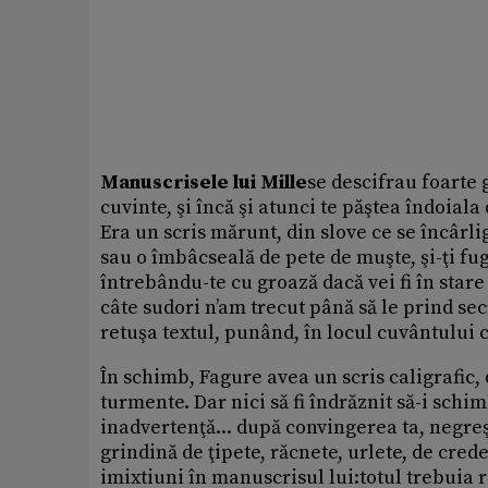
Manuscrisele lui Mille
se descifrau foarte 
cuvinte, şi încă şi atunci te păştea îndoiala
Era un scris mărunt, din slove ce se încârlig
sau o îmbâcseală de pete de muşte, şi-ţi fuge
întrebându-te cu groază dacă vei fi în stare
câte sudori n’am trecut până să le prind se
retuşa textul, punând, în locul cuvântului c
În schimb, Fagure avea un scris caligrafic,
turmente. Dar nici să fi îndrăznit să-i schim
inadvertenţă... după convingerea ta, negreşi
grindină de ţipete, răcnete, urlete, de cred
imixtiuni în manuscrisul lui:totul trebuia 