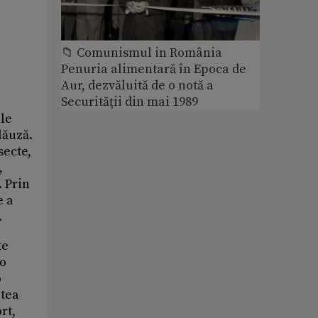
📁 Comunismul in România
Penuria alimentară în Epoca de
Aur, dezvăluită de o notă a
Securității din mai 1989
ele
lăuză.
secte,
,
. Prin
e a
.
te
 o
o
itea
rt,