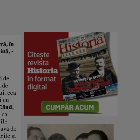
ră, în
ină, -
ă de
ă de
ui, cea
i cu
Când,
, ca
rile
ravă de
rile şi