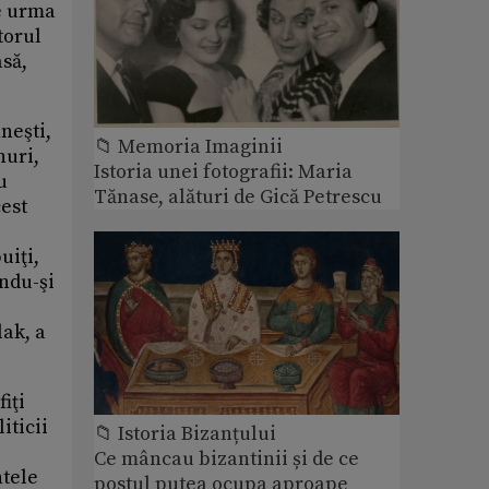
pe urma
torul
asă,
neşti,
📁 Memoria Imaginii
nuri,
Istoria unei fotografii: Maria
u
Tănase, alături de Gică Petrescu
cest
uiţi,
ându-şi
lak, a
iţi
iticii
📁 Istoria Bizanțului
Ce mâncau bizantinii și de ce
ntele
postul putea ocupa aproape