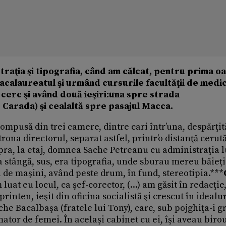
raţia şi tipografia, când am călcat, pentru prima oa
 bacalaureatul şi urmând cursurile facultăţii de medic
 cerc şi având două ieşiri:una spre strada
Carada) şi cealaltă spre pasajul Macca.
compusă din trei camere, dintre cari într’una, despărţit
rona directorul, separat astfel, printr’o distanţă cerut
pra, la etaj, domnea Sache Petreanu cu administraţia l
a stângă, sus, era tipografia, unde sburau mereu băieţi
a de maşini, având peste drum, în fund, stereotipia.***
m luat eu locul, ca şef-corector, (...) am găsit în redacţie
rinten, ieşit din oficina socialistă şi crescut în idealu
he Bacalbaşa (fratele lui Tony), care, sub pojghiţa-i g
ator de femei. În acelaşi cabinet cu ei, îşi aveau birou