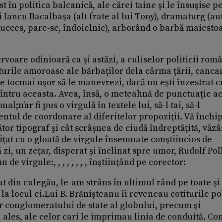
st în politica balcanică, ale cărei taine şi le însuşise 
i Iancu Bacalbaşa (alt frate al lui Tony), dramaturg (au
succes, pare-se, îndoielnic), arborând o barbă maiesto
rvoare odinioară ca şi astăzi, a culiselor politicii româ
ăturile amoroase ale bărbaţilor dela cârma ţării, canca
u e tocmai uşor să le manevrezi, dacă nu eşti înzestrat c
at întru aceasta. Avea, însă, o meteahnă de punctuaţie a
al;n’ar fi pus o virgulă în textele lui, să-l tai, să-l
entul de coordonare al diferitelor propoziţii. Vă închip
tor tipograf şi cât scrâşnea de ciudă îndreptăţită, văz
ţat cu o gloată de virgule însemnate conştiincios de
ă zi, un zeţar, disperat şi înclinat spre umor, Rudolf Pol
e virgule:, , , , , , , , înştiinţând pe corector:
din culegău, le-am strâns în ultimul rând pe toate şi f
a locul ei.Lui B. Brănişteanu îi reveneau cotiturile pol
or conglomeratului de state al globului, precum şi
 ales, ale celor cari le imprimau linia de conduită. Co