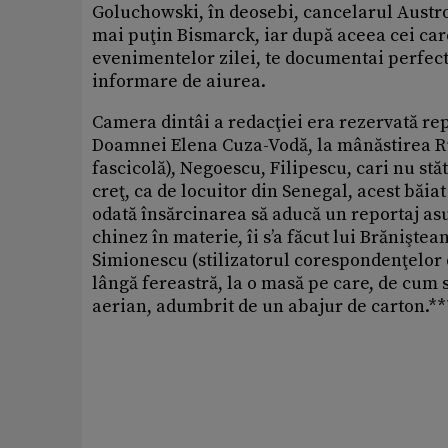
Goluchowski, în deosebi, cancelarul Austro-
mai puţin Bismarck, iar după aceea cei care
evenimentelor zilei, te documentai perfect
informare de aiurea.
Camera dintâi a redacţiei era rezervată rep
Doamnei Elena Cuza-Vodă, la mânăstirea Ru
fascicolă), Negoescu, Filipescu, cari nu st
creţ, ca de locuitor din Senegal, acest băia
odată însărcinarea să aducă un reportaj asu
chinez în materie, îi s’a făcut lui Brăniştean
Simionescu (stilizatorul corespondenţelor d
lângă fereastră, la o masă pe care, de cum
aerian, adumbrit de un abajur de carton.**