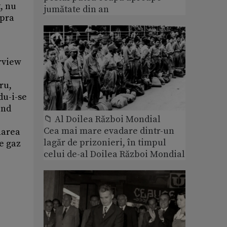
, nu
jumătate din an
upra
erview
ru,
du-i-se
ind
📁 Al Doilea Război Mondial
Cea mai mare evadare dintr-un
narea
lagăr de prizonieri, în timpul
e gaz
celui de-al Doilea Război Mondial