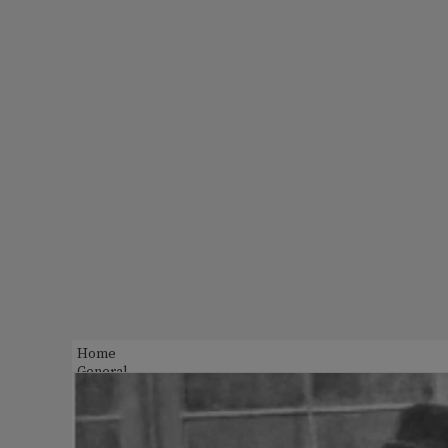
Home
General