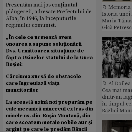
Prezentăm mai jos conţinutul
📁 Memoria 
plângereii, adresate Prefectului de
Istoria unei 
Alba, în 1946, la începuturile
Maria Tănase
regimului comunist.
Gică Petres
„În cele ce urmează avem
onoarea a supune soluţionării
Dvs. Următoarea situaţiune de
fapt a Uzinelor statului de la Gura
Roşiei:
Cârciuma:sursă de obstacole
care îngreuiază viaţa
📁 Al Doile
muncitorilor
Cea mai ma
dintr-un lag
La această uzină noi preparăm pe
în timpul ce
cale mecanică minereul extras din
Război Mond
minele ns. din Roşia Montană, din
care scoatem metale nobile aur şi
argint pe care le predăm Băncii