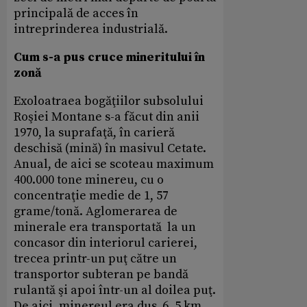
principală de acces în
intreprinderea industrială.
Cum s-a pus cruce mineritului în
zonă
Exoloatraea bogăţiilor subsolului
Roşiei Montane s-a făcut din anii
1970, la suprafaţă, în carieră
deschisă (mină) în masivul Cetate.
Anual, de aici se scoteau maximum
400.000 tone minereu, cu o
concentraţie medie de 1, 57
grame/tonă. Aglomerarea de
minerale era transportată la un
concasor din interiorul carierei,
trecea printr-un puţ către un
transportor subteran pe bandă
rulantă şi apoi într-un al doilea puţ.
De aici, minereul era dus 6, 5 km