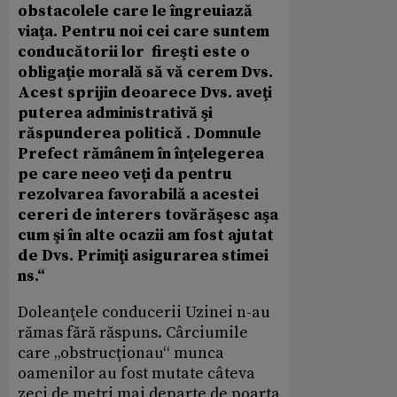
obstacolele care le îngreuiază
viaţa. Pentru noi cei care suntem
conducătorii lor fireşti este o
obligaţie morală să vă cerem Dvs.
Acest sprijin deoarece Dvs. aveţi
puterea administrativă şi
răspunderea politică . Domnule
Prefect rămânem în înţelegerea
pe care neeo veţi da pentru
rezolvarea favorabilă a acestei
cereri de interers tovărăşesc aşa
cum şi în alte ocazii am fost ajutat
de Dvs. Primiţi asigurarea stimei
ns.“
Doleanţele conducerii Uzinei n-au
rămas fără răspuns. Cârciumile
care „obstrucţionau“ munca
oamenilor au fost mutate câteva
zeci de metri mai departe de poarta