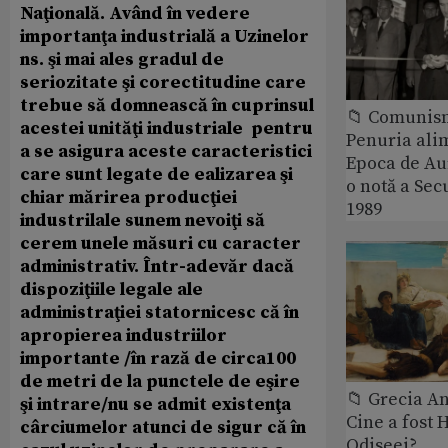
Naţională. Având în vedere
importanţa industrială a Uzinelor
ns. şi mai ales gradul de
seriozitate şi corectitudine care
trebue să domnească în cuprinsul
📁 Comunis
acestei unităţi industriale pentru
Penuria ali
a se asigura aceste caracteristici
Epoca de Aur
care sunt legate de ealizarea şi
o notă a Sec
chiar mărirea producţiei
1989
industrilale sunem nevoiţi să
cerem unele măsuri cu caracter
administrativ. Într-adevăr dacă
dispoziţiile legale ale
administraţiei statornicesc că în
apropierea industriilor
importante /în rază de circa100
de metri de la punctele de eşire
📁 Grecia An
şi intrare/nu se admit existenţa
Cine a fost 
cârciumelor atunci de sigur că în
Odiseei?