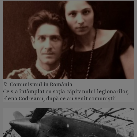
📁 Comunismul in România
Ce s-a întâmplat cu soţia căpitanului legionarilor,
Elena Codreanu, după ce au venit comuniștii