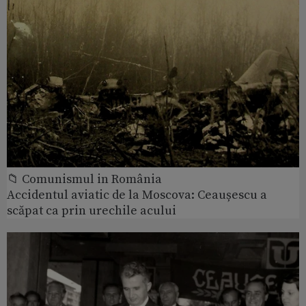
📁 Comunismul in România
Accidentul aviatic de la Moscova: Ceaușescu a
scăpat ca prin urechile acului