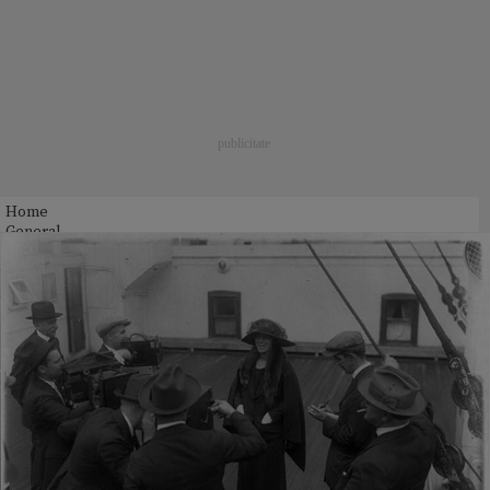
Home
General