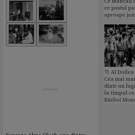
Ce mâncau bi
ce postul p
aproape jum
📁 Al Doile
Cea mai ma
dintr-un lag
în timpul ce
Război Mond