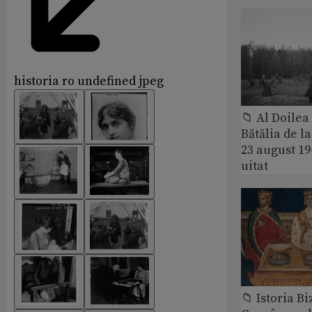
historia ro undefined jpeg
📁 Al Doile
Bătălia de l
23 august 1
uitat
📁 Istoria B