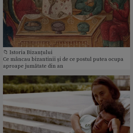
📁 Istoria Bizanțului
Ce mâncau bizantinii și de ce postul putea ocupa
aproape jumătate din an