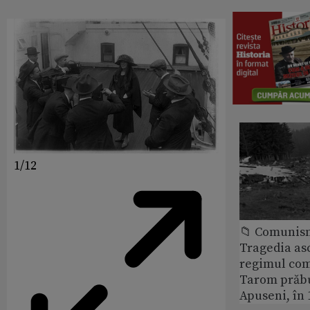
1/12
📁 Comunis
Tragedia as
regimul com
Tarom prăbu
Apuseni, în 