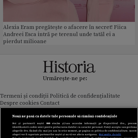
Alexia Eram pregătește o afacere în secret! Fiica
Andreei Esca intră pe terenul unde tatăl ei a
pierdut milioane
Urmărește-ne pe:
Termeni și condiții
Politică de confidențialitate
Despre cookies
Contact
Modifică preferințe pentru confidențialitate
© Toate drepturile rezervate Adevarul Holding 2026
Nouă ne pasă ca datele tale personale să rămână confidențiale
Noi și partenerii noștri
606
stocăm și/sau accesăm informații pe dispozitivul dvs., precum
identificatorii cookie unici pentru prelucrarea datelor cu caracter personal. Puteți accepta sau gestiona
Din rețeaua Adevărul Holding:
alegerile dvs. făcând clic mai jos sau în orice moment, pe pagina cu politica de confidențialitate. Aceste
alegeri vor fi raportate partenerilor noștri și nu vă vor afecta navigarea.
Mai multe detalii
Adevarul.ro