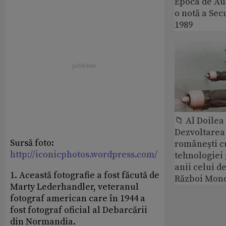
Epoca de Aur
o notă a Sec
1989
📁 Al Doile
Dezvoltarea 
Sursă foto:
românești c
http://iconicphotos.wordpress.com/
tehnologiei
anii celui d
1. Această fotografie a fost făcută de
Război Mond
Marty Lederhandler, veteranul
fotograf american care în 1944 a
fost fotograf oficial al Debarcării
din Normandia.