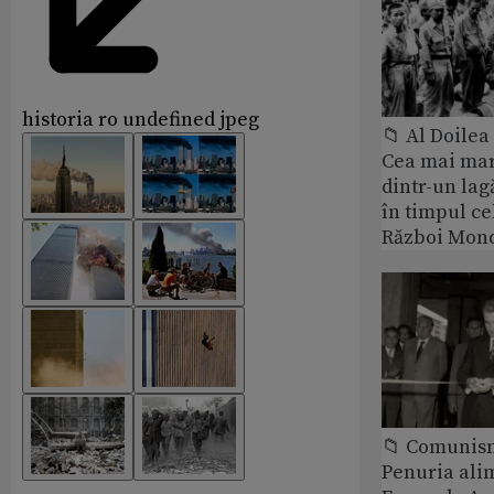
historia ro undefined jpeg
📁 Al Doile
Cea mai ma
dintr-un lag
în timpul ce
Război Mond
📁 Comunis
Penuria ali