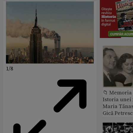
1/8
📁 Memoria 
Istoria unei 
Maria Tănase
Gică Petres