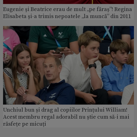
Eugenie și Beatrice erau de mult „pe făraș”! Regina
Elisabeta și-a trimis nepoatele „la muncă” din 2011
Unchiul bun și drag al copiilor Prințului William!
Acest membru regal adorabil nu știe cum să-i mai
răsfețe pe micuți