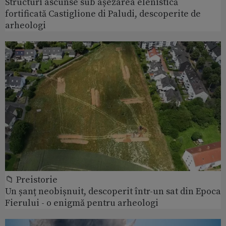
Structuri ascunse sub așezarea elenistică
fortificată Castiglione di Paludi, descoperite de
arheologi
📁 Preistorie
Un șanț neobișnuit, descoperit într-un sat din Epoca
Fierului - o enigmă pentru arheologi