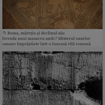
📁 Roma, măreţia şi declinul său
Dovada unui masacru antic? Misterul oaselor
umane împrăștiate într-o luxoasă vilă romană