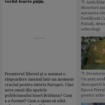
vorbit foarte puţin.
📁 Antichita
Structuri a
așezarea ele
fortificată C
Paludi, desc
arheologi
📁 Preistori
Premierul liberal şi-a asumat o
Un șanț neob
răspundere imensă într-un moment
descoperit î
crucial pentru istoria Europei. Cine
Epoca Fierul
aera omul din spatele
pentru arhe
politicianului Ionel Brătianu? Cum
s-a format? Cum a ajuns să aibă