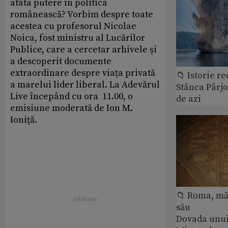
atâta putere în politica
românească? Vorbim despre toate
acestea cu profesorul Nicolae
Noica, fost ministru al Lucărilor
Publice, care a cercetar arhivele şi
a descoperit documente
extraordinare despre viaţa privată
📁 Istorie r
a marelui lider liberal. La Adevărul
Stânca Pârj
Live începând cu ora 11.00, o
de azi
emisiune moderată de Ion M.
Ioniţă.
📁 Roma, măr
său
Dovada unui