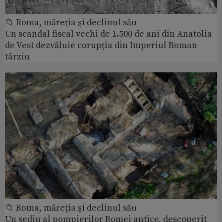
📁 Roma, măreţia şi declinul său
Un scandal fiscal vechi de 1.500 de ani din Anatolia
de Vest dezvăluie corupția din Imperiul Roman
târziu
📁 Roma, măreţia şi declinul său
Un sediu al pompierilor Romei antice, descoperit