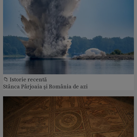
📁 Istorie recentă
Stânca Pârjoaia şi România de azi