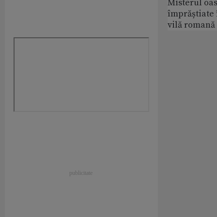
Misterul oa
împrăștiate 
vilă romană