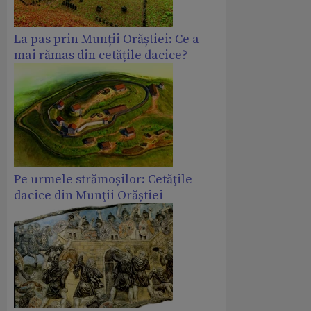
La pas prin Munții Orăștiei: Ce a
mai rămas din cetățile dacice?
Pe urmele strămoșilor: Cetăţile
dacice din Munţii Orăștiei