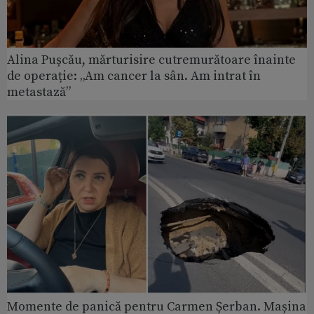
Alina Pușcău, mărturisire cutremurătoare înainte
de operație: „Am cancer la sân. Am intrat în
metastază”
Momente de panică pentru Carmen Șerban. Mașina