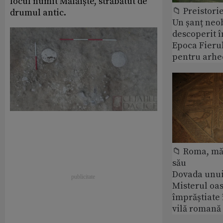
locul numit Mălăiște, străbătut de
📁 Preistori
drumul antic.
Un șanț neob
descoperit î
Epoca Fierul
pentru arhe
📁 Roma, măr
său
Dovada unui
Misterul oa
împrăștiate 
vilă romană