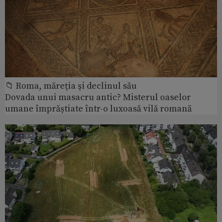
📁 Roma, măreţia şi declinul său
Dovada unui masacru antic? Misterul oaselor
umane împrăștiate într-o luxoasă vilă romană