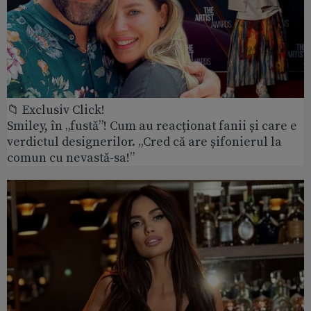
📁 Exclusiv Click!
Smiley, în „fustă”! Cum au reacționat fanii și care e
verdictul designerilor. „Cred că are șifonierul la
comun cu nevastă-sa!”