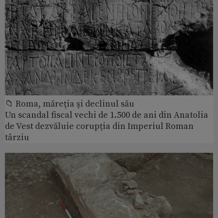
📁 Roma, măreţia şi declinul său
Un scandal fiscal vechi de 1.500 de ani din Anatolia
de Vest dezvăluie corupția din Imperiul Roman
târziu