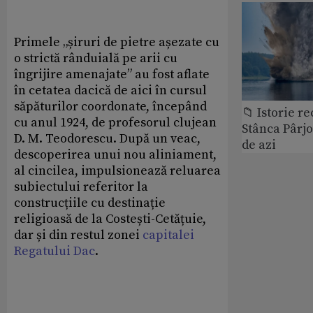
Primele „șiruri de pietre așezate cu
o strictă rânduială pe arii cu
îngrijire amenajate” au fost aflate
în cetatea dacică de aici în cursul
săpăturilor coordonate, începând
📁 Istorie r
cu anul 1924, de profesorul clujean
Stânca Pârj
D. M. Teodorescu. După un veac,
de azi
descoperirea unui nou aliniament,
al cincilea, impulsionează reluarea
subiectului referitor la
construcțiile cu destinație
religioasă de la Costești-Cetățuie,
dar și din restul zonei
capitalei
Regatului Dac
.