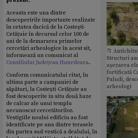
prezent.
Aceasta este una dintre
descoperirile importante realizate
în cetatea dacică de la Costești-
Cetățuie în decursul celor 100 de
ani de la demararea primelor
cercetări arheologice în acest sit,
📁 Antichita
informează un comunicat al
Structuri a
Consiliului Județean Hunedoara
.
așezarea ele
fortificată C
Conform comunicatului citat, în
Paludi, desc
ultima parte a campaniei de
arheologi
săpături, la Costești-Cetățuie au
fost descoperite in situ două baze
de calcar ale unui templu
necunoscut cercetătorilor.
Vestigiile noului edificiu au fost
identificate pe una dintre terasele
din partea sud-vestică a dealului, în