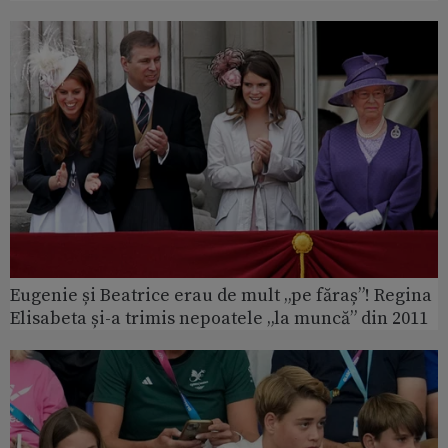
Eugenie și Beatrice erau de mult „pe făraș”! Regina
Elisabeta și-a trimis nepoatele „la muncă” din 2011