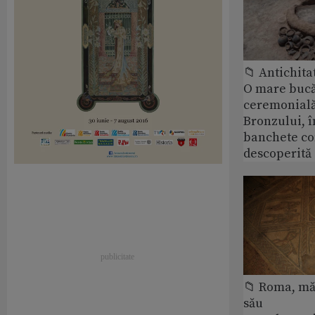
📁 Antichita
O mare bucă
ceremonială
Bronzului, î
banchete c
descoperită
📁 Roma, măr
său