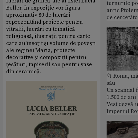
lucrări de grafică ale artistei Lucia
turnurile po
Beller. În expoziţie vor figura
antic Ptolem
aproximativ 80 de lucrări
de cercetăto
reprezentând proiecte pentru
vitralii, lucrări cu tematică
religioasă, ilustraţii pentru carte
care au însoţit şi volume de poveşti
ale reginei Maria, proiecte
decorative şi compoziţii pentru
ţesături, tapiserii sau pentru vase
din ceramică.
📁 Roma, măr
său
Un scandal f
1.500 de ani
Vest dezvălu
Imperiul Ro