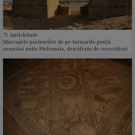
📁 Antichitate
Marcajele pietrarilor de pe turnurile porții
orașului antic Ptolemais, descifrate de cercetători