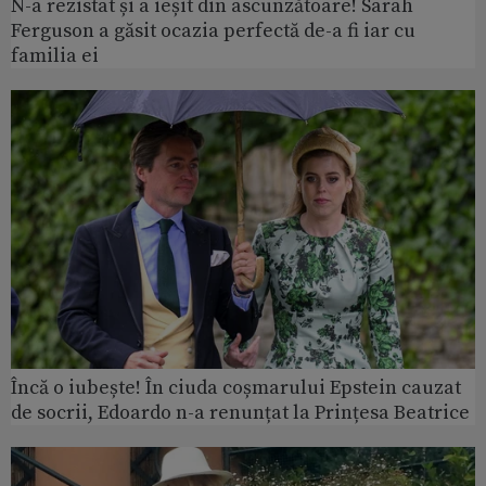
N-a rezistat și a ieșit din ascunzătoare! Sarah
Ferguson a găsit ocazia perfectă de-a fi iar cu
familia ei
Încă o iubește! În ciuda coșmarului Epstein cauzat
de socrii, Edoardo n-a renunțat la Prințesa Beatrice