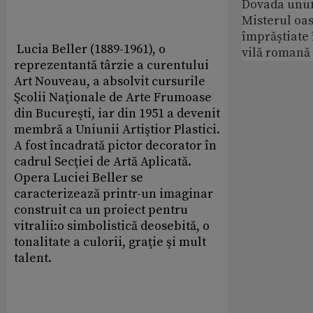
Dovada unui
Misterul oa
împrăștiate 
Lucia Beller (1889-1961), o
vilă romană
reprezentantă târzie a curentului
Art Nouveau, a absolvit cursurile
Şcolii Naţionale de Arte Frumoase
din Bucureşti, iar din 1951 a devenit
membră a Uniunii Artiştior Plastici.
A fost încadrată pictor decorator în
cadrul Secţiei de Artă Aplicată.
Opera Luciei Beller se
caracterizează printr-un imaginar
construit ca un proiect pentru
vitralii:o simbolistică deosebită, o
tonalitate a culorii, graţie şi mult
talent.