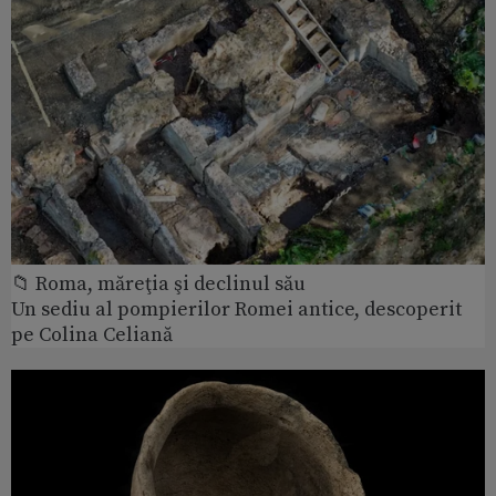
📁 Roma, măreţia şi declinul său
Un sediu al pompierilor Romei antice, descoperit
pe Colina Celiană