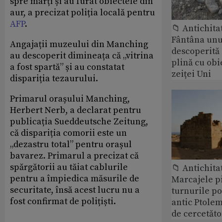
spre marți și au furat obiectele din
aur, a precizat poliția locală pentru
AFP
.
📁 Antichita
Fântâna unui
Angajații muzeului din Manching
descoperită
au descoperit dimineața că „vitrina
plină cu obi
a fost spartă” și au constatat
zeiței Uni
dispariția tezaurului.
Primarul orașului Manching,
Herbert Nerb, a declarat pentru
publicația Sueddeutsche Zeitung,
că dispariția comorii este un
„dezastru total” pentru orașul
bavarez. Primarul a precizat că
spărgătorii au tăiat cablurile
📁 Antichita
pentru a împiedica măsurile de
Marcajele pi
securitate, însă acest lucru nu a
turnurile po
fost confirmat de polițiști.
antic Ptolem
de cercetăto