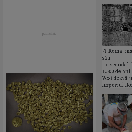
📁 Roma, măr
său
Un scandal f
1.500 de ani
Vest dezvălu
Imperiul Ro