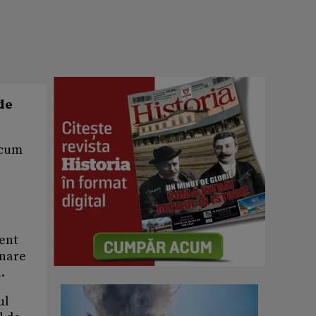
 de
 cum
l
ient
rnare
.
ul