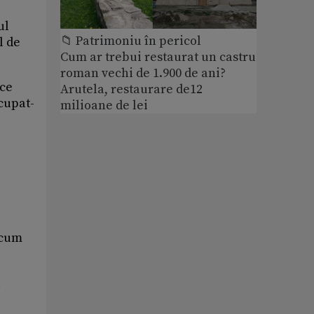
ul
📁 Patrimoniu în pericol
l de
Cum ar trebui restaurat un castru
roman vechi de 1.900 de ani?
 ce
Arutela, restaurare de12
ocupat-
milioane de lei
 cum
l