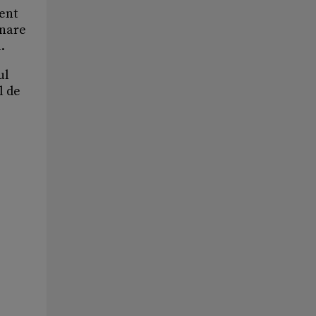
ient
rnare
.
ul
l de