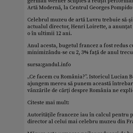
german Werner Schpies a reuşit performanţ
Artă Modernă, la Centrul Georges Pompidou, 
Celebrul muzeu de artă Luvru trebuie să-şi
actualul director, Henri Loirette, a anunţa
o în ultimii 12 ani.
Anul acesta, bugetul francez a fost redus c
minimizându-se cu 2, 3% faţă de anul trecu
sursa:gandul.info
„Ce facem cu România?”. Istoricul Lucian Bo
ajungem mereu să punem această întrebare 
vânzările de cărţi despre România ne expli
Citeste mai mult:
Autorităţile franceze iau în calcul pentru 
director al celui mai celebru muzeu din F