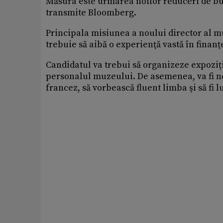
Măsura este urmarea noilor reduceri de bu
transmite Bloomberg.
Principala misiunea a noului director al mu
trebuie să aibă o experienţă vastă în finanţ
Candidatul va trebui să organizeze expoziţi
personalul muzeului. De asemenea, va fi ne
francez, să vorbească fluent limba şi să fi 