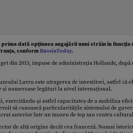
 prima dată opţiunea angajării unui străin în funcţia
 Franţa, conform
RussiaToday
.
get din 2013, impuse de administraţia Hollande, după
zeului Luvru este atragerea de investitori, astfel că e
e şi numeroase legături la nivel internaţional.
i, exercitându-şi astfel capacitatea de a mobiliza efic
voit să cunoască particularităţile sistemului de guve
lucrat anterior într-un muzeu de top sau centru cultural
ector de altă origine decât cea franceză. Numai istoric