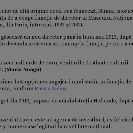
ector de altă origine decât cea franceză. Numai istoric
a de a ocupa funcţia de director al Muzeului Naţiona
din Paris, între anii 1997 şi 2000.
 găsească un nou director până în luna mai 2013, după
t în decembrie că vrea să renunţe la funcţia pe care a 
u zece miliarde de euro, veniturile destinate culturii
t.
(Maria Neagu)
prima dată opţiunea angajării unui străin în funcţia de
ranţa, conform
RussiaToday
.
get din 2013, impuse de administraţia Hollande, după
zeului Luvru este atragerea de investitori, astfel că e
e şi numeroase legături la nivel internaţional.