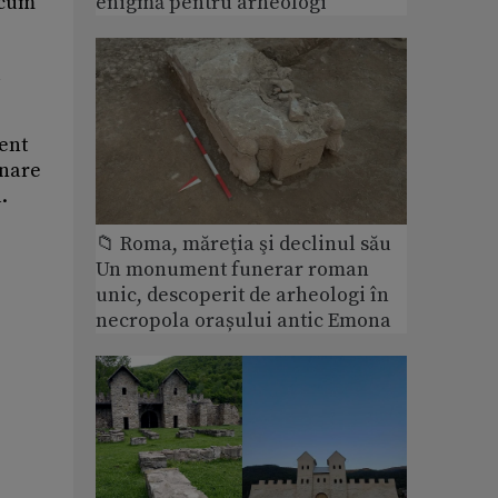
 cum
enigmă pentru arheologi
l
ient
rnare
.
📁 Roma, măreţia şi declinul său
Un monument funerar roman
unic, descoperit de arheologi în
necropola orașului antic Emona