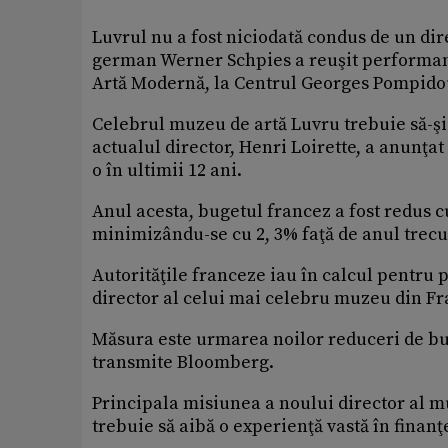
Luvrul nu a fost niciodată condus de un dir
german Werner Schpies a reuşit performanţ
Artă Modernă, la Centrul Georges Pompidou, 
Celebrul muzeu de artă Luvru trebuie să-şi
actualul director, Henri Loirette, a anunţa
o în ultimii 12 ani.
Anul acesta, bugetul francez a fost redus c
minimizându-se cu 2, 3% faţă de anul trecu
Autorităţile franceze iau în calcul pentru 
director al celui mai celebru muzeu din F
Măsura este urmarea noilor reduceri de bu
transmite Bloomberg.
Principala misiunea a noului director al mu
trebuie să aibă o experienţă vastă în finanţ