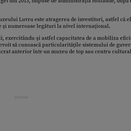
get din 2013, impuse de administraţia Hollande, după
zeului Luvru este atragerea de investitori, astfel că e
e şi numeroase legături la nivel internaţional.
i, exercitându-şi astfel capacitatea de a mobiliza efic
voit să cunoască particularităţile sistemului de guve
lucrat anterior într-un muzeu de top sau centru cultural