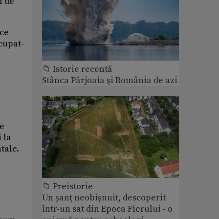
l de
 ce
ocupat-
📁 Istorie recentă
Stânca Pârjoaia şi România de azi
ce
 la
tale.
📁 Preistorie
Un șanț neobișnuit, descoperit
într-un sat din Epoca Fierului - o