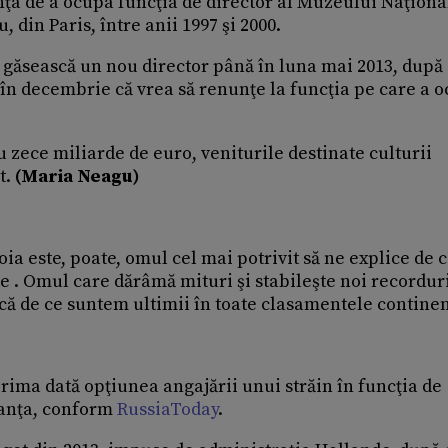
a de a ocupa funcţia de director al Muzeului Naţiona
din Paris, între anii 1997 şi 2000.
 găsească un nou director până în luna mai 2013, după
t în decembrie că vrea să renunţe la funcţia pe care a 
u zece miliarde de euro, veniturile destinate culturii
t.
(Maria Neagu)
ia este, poate, omul cel mai potrivit să ne explice de 
. Omul care dărâmă mituri şi stabileşte noi recorduri
că de ce suntem ultimii în toate clasamentele continen
prima dată opţiunea angajării unui străin în funcţia de
ranţa, conform
RussiaToday
.