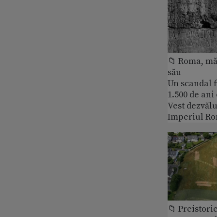
📁 Roma, măr
său
Un scandal f
1.500 de ani
Vest dezvălu
Imperiul Ro
📁 Preistori