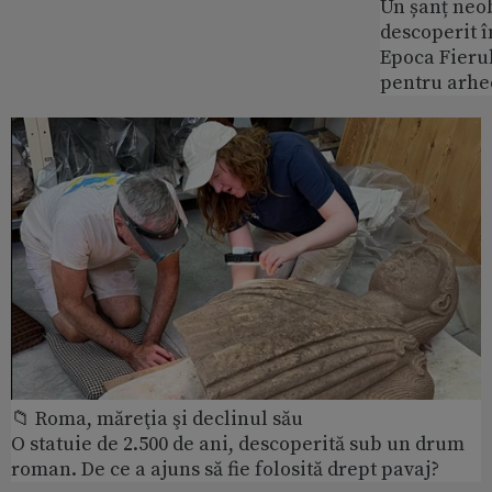
Un șanț neob
descoperit î
Epoca Fierul
pentru arhe
📁 Roma, măreţia şi declinul său
O statuie de 2.500 de ani, descoperită sub un drum
roman. De ce a ajuns să fie folosită drept pavaj?