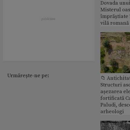
Dovada unui
Misterul oa
împrăștiate 
vilă romană
Urmărește-ne pe:
📁 Antichita
Structuri a
așezarea ele
fortificată C
Paludi, desc
arheologi