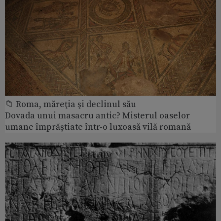
📁 Roma, măreţia şi declinul său
Dovada unui masacru antic? Misterul oaselor
umane împrăștiate într-o luxoasă vilă romană