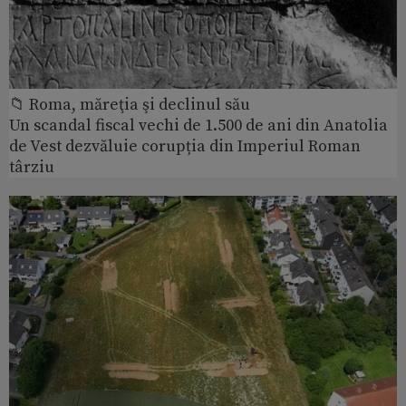
📁 Roma, măreţia şi declinul său
Un scandal fiscal vechi de 1.500 de ani din Anatolia
de Vest dezvăluie corupția din Imperiul Roman
târziu