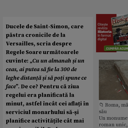
Ducele de Saint-Simon, care
păstra cronicile de la
Versailles, scria despre
Regele Soare următoarele
cuvinte: „
Cu un almanah și un
ceas, ai putea să fie la 300 de
leghe distanță și să poți spune ce
face
”. De ce? Pentru că ziua
regelui era planificată la
minut, astfel încât cei aflați în
📁 Roma, măr
său
serviciul monarhului să-și
Un monumen
planifice activitățile cât mai
roman unic,