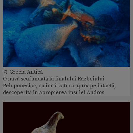
📁 Grecia Antică
O navă scufundată la finalului Războiului
Peloponesiac, cu încărcătura aproape intactă,
descoperită în apropierea insulei Andros