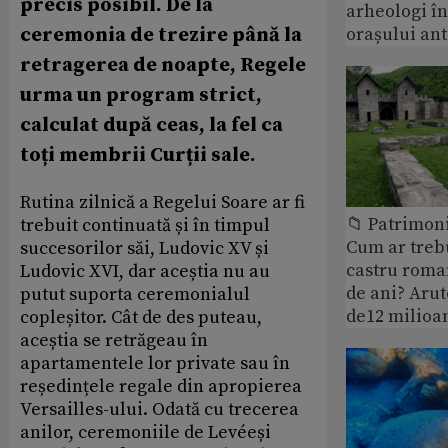
precis posibil. De la
arheologi î
ceremonia de trezire până la
orașului an
retragerea de noapte, Regele
urma un program strict,
calculat după ceas, la fel ca
toți membrii Curții sale.
Rutina zilnică a Regelui Soare ar fi
📁 Patrimoni
trebuit continuată și în timpul
Cum ar treb
succesorilor săi, Ludovic XV și
castru roman
Ludovic XVI, dar aceștia nu au
de ani? Arut
putut suporta ceremonialul
de12 milioan
copleșitor. Cât de des puteau,
aceștia se retrăgeau în
apartamentele lor private sau în
reședințele regale din apropierea
Versailles-ului. Odată cu trecerea
anilor, ceremoniile de Levéeși