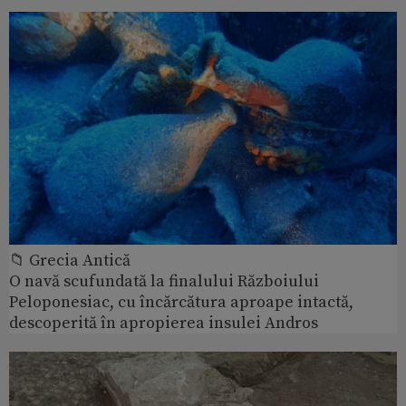
📁 Grecia Antică
O navă scufundată la finalului Războiului
Peloponesiac, cu încărcătura aproape intactă,
descoperită în apropierea insulei Andros