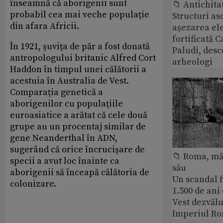
înseamnă că aborigenii sunt
📁 Antichita
probabil cea mai veche populaţie
Structuri a
din afara Africii.
așezarea ele
fortificată C
În 1921, şuviţa de păr a fost donată
Paludi, desc
antropologului britanic Alfred Cort
arheologi
Haddon în timpul unei călătorii a
acestuia în Australia de Vest.
Comparaţia genetică a
aborigenilor cu populaţiile
euroasiatice a arătat că cele două
grupe au un procentaj similar de
gene Neanderthal în ADN,
sugerând că orice încrucişare de
📁 Roma, măr
specii a avut loc înainte ca
său
aborigenii să înceapă călătoria de
Un scandal f
colonizare.
1.500 de ani
Vest dezvălu
Imperiul Ro