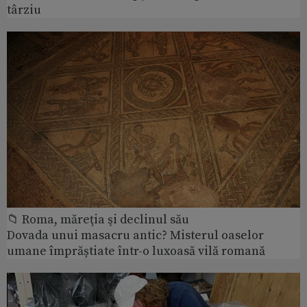
târziu
📁 Roma, măreţia şi declinul său
Dovada unui masacru antic? Misterul oaselor
umane împrăștiate într-o luxoasă vilă romană