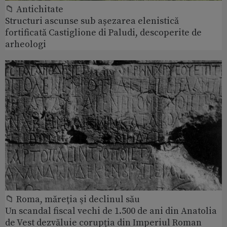
📁 Antichitate
Structuri ascunse sub așezarea elenistică
fortificată Castiglione di Paludi, descoperite de
arheologi
📁 Roma, măreţia şi declinul său
Un scandal fiscal vechi de 1.500 de ani din Anatolia
de Vest dezvăluie corupția din Imperiul Roman