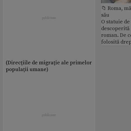
📁 Roma, măr
său
O statuie de 
descoperită
roman. De ce
folosită dre
(Direcţiile de migraţie ale primelor
populaţii umane)