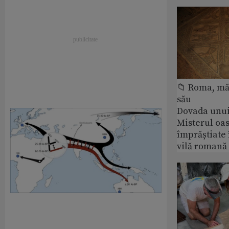
📁 Roma, măr
său
Dovada unui
Misterul oa
împrăștiate 
vilă romană