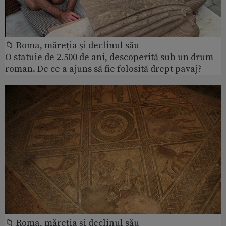
📁 Roma, măreţia şi declinul său
O statuie de 2.500 de ani, descoperită sub un drum
roman. De ce a ajuns să fie folosită drept pavaj?
📁 Roma, măreţia şi declinul său