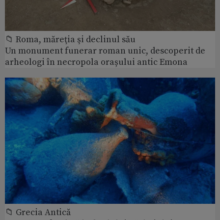
📁 Roma, măreţia şi declinul său
Un monument funerar roman unic, descoperit de
arheologi în necropola orașului antic Emona
📁 Grecia Antică