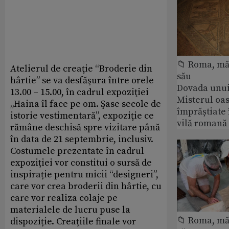
📁 Roma, măr
Atelierul de creaţie “Broderie din
său
hârtie” se va desfăşura între orele
Dovada unui
13.00 – 15.00, în cadrul expoziţiei
Misterul oa
„Haina îl face pe om. Şase secole de
împrăștiate 
istorie vestimentară”, expoziţie ce
vilă romană
rămâne deschisă spre vizitare până
în data de 21 septembrie, inclusiv.
Costumele prezentate în cadrul
expoziției vor constitui o sursă de
inspirație pentru micii “designeri”,
care vor crea broderii din hârtie, cu
care vor realiza colaje pe
materialele de lucru puse la
📁 Roma, măr
dispoziție. Creațiile finale vor