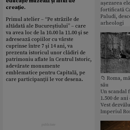
educaţie muzeală şi altul de
așezarea ele
creaţie.
fortificată C
Paludi, desc
Primul atelier – “Pe străzile de
arheologi
altădată ale Bucureştiului” – care
va avea loc de la 10.00 la 11.00 şi se
adresează copiilor cu vârste
cuprinse între 7 şi 14 ani, va
prezenta istoricul unor clădiri de
patrimoniu aflate în Centrul Istoric,
adevărate monumente
emblematice pentru Capitală, pe
📁 Roma, măr
care participanţii le vor desena.
său
Un scandal f
1.500 de ani
Vest dezvălu
Imperiul Ro