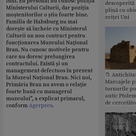
luni. Eu personal nu cunosc poziția
descoperită
Ministerului Culturii, dar poziția
plină cu obi
moștenitorilor o știu foarte bine.
zeiței Uni
Familia de Habsburg nu mai
dorește să încheie cu Ministerul
Culturii un nou contract pentru
funcționarea Muzeului Național
Bran. Nu cunosc motivele pentru
care nu doresc prelungirea
contractului. Există și un
management defectuos în prezent
📁 Antichita
la Muzeul Național Bran. Nici noi,
Marcajele pi
Primăria Bran nu avem o relație
turnurile po
foarte bună cu managerul
antic Ptolem
muzeului", a explicat primarul,
de cercetăto
conform
Agerpres
.