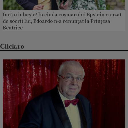
Încă o iubește! În ciuda coșmarului Epstein cauzat
de socrii lui, Edoardo n-a renunțat la Prințesa
Beatrice
Click.ro