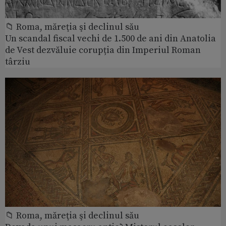
📁 Roma, măreţia şi declinul său
Un scandal fiscal vechi de 1.500 de ani din Anatolia
de Vest dezvăluie corupția din Imperiul Roman
târziu
📁 Roma, măreţia şi declinul său