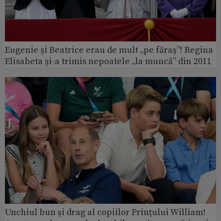
Eugenie și Beatrice erau de mult „pe făraș”! Regina
Elisabeta și-a trimis nepoatele „la muncă” din 2011
Unchiul bun și drag al copiilor Prințului William!