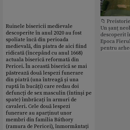
📁 Preistori
Ruinele bisericii medievale
Un șanț neob
descoperite în anul 2020 au fost
descoperit î
spoliate încă din perioada
Epoca Fierul
medievală, din piatra de aici fiind
pentru arhe
ridicată (începând cu anul 1668)
actuala biserică reformată din
Pericei. În această biserică se mai
păstrează două lespezi funerare
din piatră (una întreagă și una
ruptă în bucăți) care redau doi
defuncți de sex masculin (întinși pe
spate) îmbrăcați în armuri de
cavaleri. Cele două lespezi
funerare au aparținut unor
membri din familia Báthory
(ramura de Pericei), înmormântați