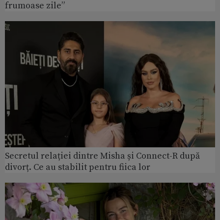
frumoase zile”
Secretul relației dintre Misha și Connect-R după
divorț. Ce au stabilit pentru fiica lor