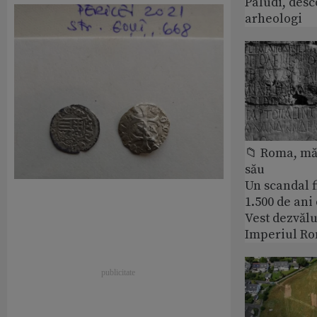
Paludi, desc
arheologi
📁 Roma, măr
său
Un scandal f
1.500 de ani
Vest dezvălu
Imperiul Ro