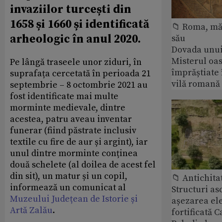
invaziilor turcești din
1658 și 1660 și identificată
📁 Roma, măr
arheologic în anul 2020.
său
Dovada unui
Misterul oa
Pe lângă traseele unor ziduri, în
împrăștiate 
suprafața cercetată în perioada 21
vilă romană
septembrie – 8 octombrie 2021 au
fost identificate mai multe
morminte medievale, dintre
acestea, patru aveau inventar
funerar (fiind păstrate inclusiv
textile cu fire de aur și argint), iar
unul dintre morminte conținea
două schelete (al doilea de acest fel
din sit), un matur și un copil,
📁 Antichita
informează un comunicat al
Structuri a
Muzeului Județean de Istorie și
așezarea ele
Artă Zalău
.
fortificată C