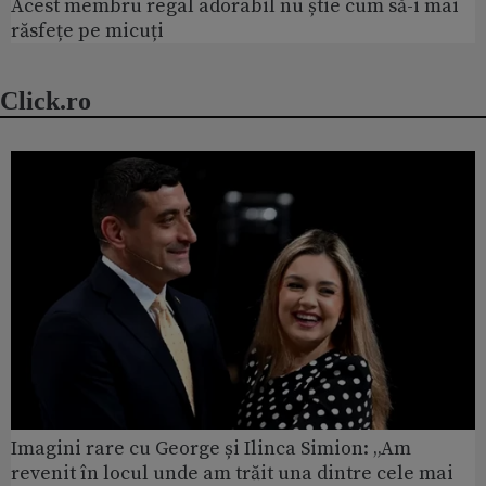
Acest membru regal adorabil nu știe cum să-i mai
răsfețe pe micuți
Click.ro
Imagini rare cu George și Ilinca Simion: „Am
revenit în locul unde am trăit una dintre cele mai