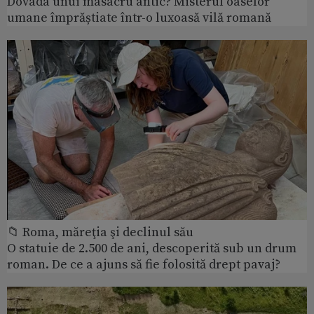
Dovada unui masacru antic? Misterul oaselor
umane împrăștiate într-o luxoasă vilă romană
📁 Roma, măreţia şi declinul său
O statuie de 2.500 de ani, descoperită sub un drum
roman. De ce a ajuns să fie folosită drept pavaj?