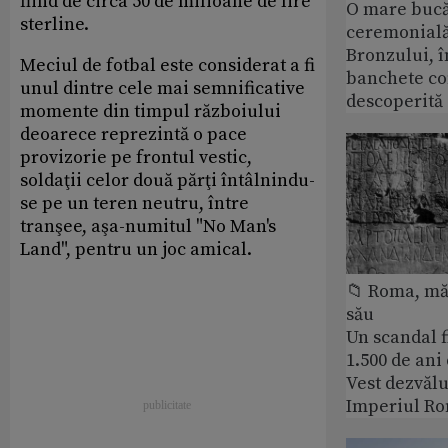
fiind de circa 50 de milioane de lire
O mare bucă
sterline.
ceremonială
Bronzului, î
Meciul de fotbal este considerat a fi
banchete c
unul dintre cele mai semnificative
descoperită
momente din timpul războiului
deoarece reprezintă o pace
provizorie pe frontul vestic,
soldaţii celor două părţi întâlnindu-
se pe un teren neutru, între
tranşee, aşa-numitul "No Man's
Land", pentru un joc amical.
📁 Roma, măr
său
Un scandal f
1.500 de ani
Vest dezvălu
Imperiul Ro