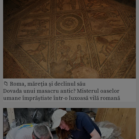
📁 Roma, măreţia şi declinul său
Dovada unui masacru antic? Misterul oaselor
umane împrăștiate într-o luxoasă vilă romană