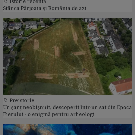
📁 Istorie recentă
Stânca Pârjoaia şi România de azi
📁 Preistorie
Un șanț neobișnuit, descoperit într-un sat din Epoca
Fierului - o enigmă pentru arheologi