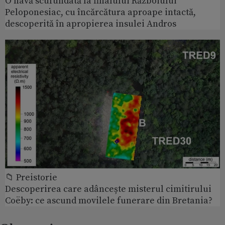
O navă scufundată la finalului Războiului
Peloponesiac, cu încărcătura aproape intactă,
descoperită în apropierea insulei Andros
📁 Preistorie
Descoperirea care adâncește misterul cimitirului
Coëby: ce ascund movilele funerare din Bretania?