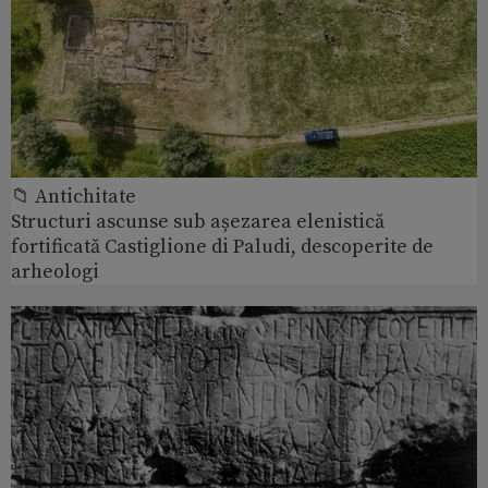
📁 Antichitate
Structuri ascunse sub așezarea elenistică
fortificată Castiglione di Paludi, descoperite de
arheologi