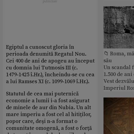
Egiptul a cunoscut gloria în
📁 Roma, măr
perioada denumită Regatul Nou.
său
Cei 400 de ani de apogeu au început
Un scandal f
cu domnia lui Tutmosis III (c.
1.500 de ani
1479‑1425 î.Hr.), încheindu‑se cu cea
Vest dezvălu
a lui Ramses XI (c. 1099‑1069 î.Hr.).
Imperiul Ro
Statutul de cea mai puternică
economie a lumii i‑a fost asigurat
de minele de aur din Nubia. Un alt
mare imperiu a fost cel al hitiţilor,
popor care, deşi n‑a format o
comunitate omogenă, a fost o forţă