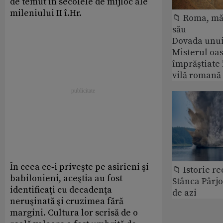
de temut în secolele de mijloc ale
mileniului II î.Hr.
📁 Roma, măr
său
Dovada unui
Misterul oa
împrăștiate 
vilă romană
În ceea ce‑i priveşte pe asirieni şi
📁 Istorie r
babilonieni, aceştia au fost
Stânca Pârj
identificaţi cu decadenţa
de azi
neruşinată şi cruzimea fără
margini. Cultura lor scrisă de o