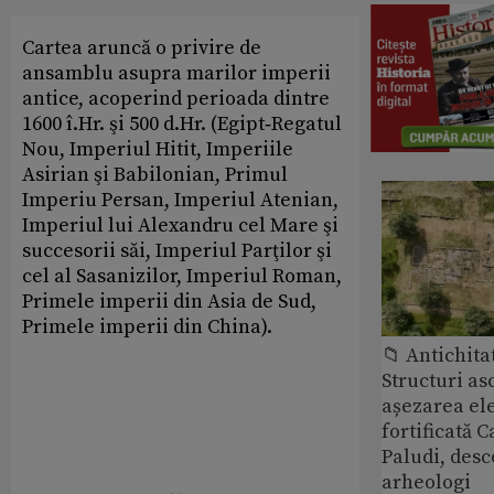
Cartea aruncă o privire de
ansamblu asupra marilor imperii
antice, acoperind perioada dintre
1600 î.Hr. şi 500 d.Hr. (Egipt‑Regatul
Nou, Imperiul Hitit, Imperiile
Asirian şi Babi­lonian, Primul
Imperiu Persan, Imperiul Atenian,
Imperiul lui Alexandru cel Mare şi
succesorii săi, Imperiul Parţilor şi
cel al Sasanizilor, Imperiul Roman,
Primele imperii din Asia de Sud,
Primele imperii din China).
📁 Antichita
Structuri a
așezarea ele
fortificată C
Paludi, desc
arheologi