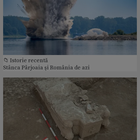
📁 Istorie recentă
Stânca Pârjoaia şi România de azi