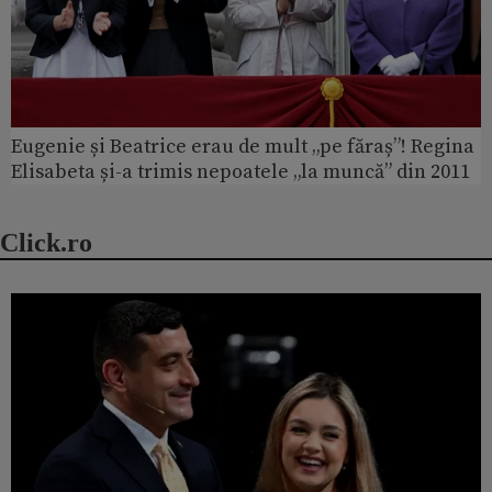
Eugenie și Beatrice erau de mult „pe făraș”! Regina
Elisabeta și-a trimis nepoatele „la muncă” din 2011
Click.ro