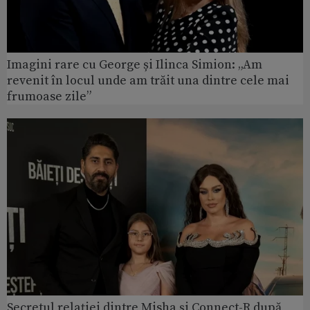
Imagini rare cu George și Ilinca Simion: „Am
revenit în locul unde am trăit una dintre cele mai
frumoase zile”
Secretul relației dintre Misha și Connect-R după