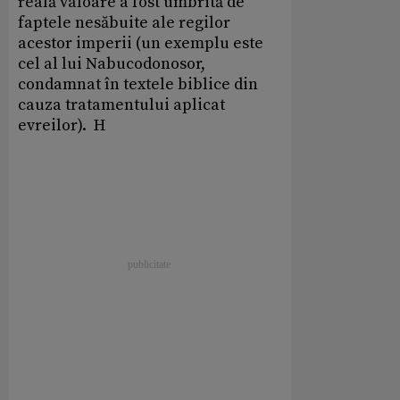
reală valoare a fost umbrită de
faptele nesăbuite ale regilor
acestor imperii (un exemplu este
cel al lui Nabucodonosor,
condamnat în textele biblice din
cauza tratamentului aplicat
evreilor). H