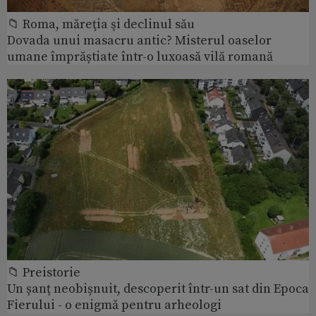
📁 Roma, măreţia şi declinul său
Dovada unui masacru antic? Misterul oaselor
umane împrăștiate într-o luxoasă vilă romană
📁 Preistorie
Un șanț neobișnuit, descoperit într-un sat din Epoca
Fierului - o enigmă pentru arheologi