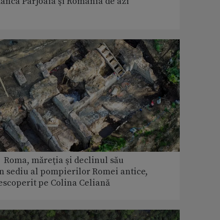
tânca Pârjoaia şi România de azi
 Roma, măreţia şi declinul său
n sediu al pompierilor Romei antice,
escoperit pe Colina Celiană