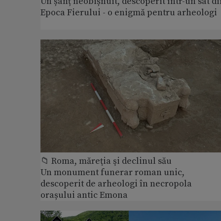
Un șanț neobișnuit, descoperit într-un sat di
Epoca Fierului - o enigmă pentru arheologi
📁 Roma, măreţia şi declinul său
Un monument funerar roman unic,
descoperit de arheologi în necropola
orașului antic Emona