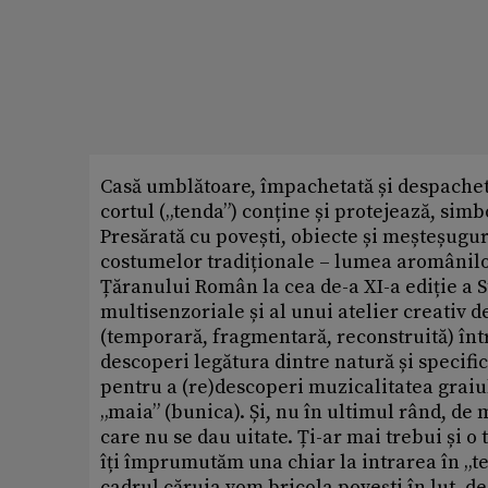
Casă umblătoare, împachetată și despachet
cortul („tenda”) conține și protejează, sim
Presărată cu povești, obiecte și meșteșuguri
costumelor tradiționale – lumea aromânilo
Țăranului Român la cea de-a XI-a ediție a S
multisenzoriale și al unui atelier creativ 
(temporară, fragmentară, reconstruită) înt
descoperi legătura dintre natură și specifi
pentru a (re)descoperi muzicalitatea graiu
„maia” (bunica). Și, nu în ultimul rând, de 
care nu se dau uitate. Ți-ar mai trebui și o t
îți împrumutăm una chiar la intrarea în „te
cadrul căruia vom bricola povești în lut, de