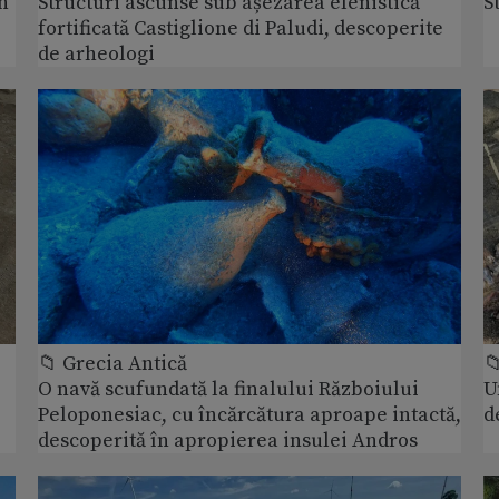
n
Structuri ascunse sub așezarea elenistică
S
fortificată Castiglione di Paludi, descoperite
de arheologi
📁 Grecia Antică

O navă scufundată la finalului Războiului
U
Peloponesiac, cu încărcătura aproape intactă,
d
descoperită în apropierea insulei Andros