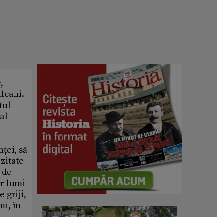
,
alcani.
tul
al
ței, să
ozitate
 de
or lumi
e griji,
mi, în