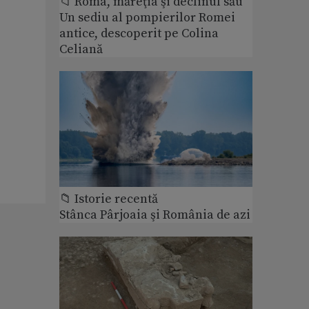
📁 Roma, măreţia şi declinul său
Un sediu al pompierilor Romei
antice, descoperit pe Colina
Celiană
📁 Istorie recentă
Stânca Pârjoaia şi România de azi