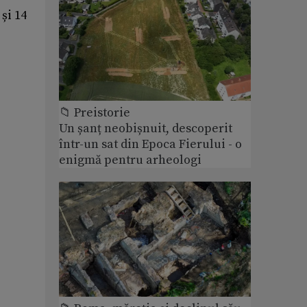
și 14
e
📁 Preistorie
Un șanț neobișnuit, descoperit
într-un sat din Epoca Fierului - o
enigmă pentru arheologi