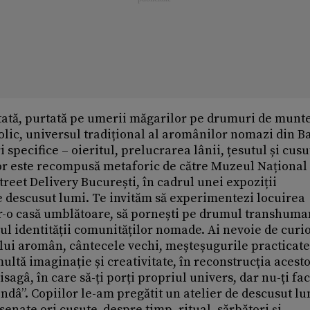
ată, purtată pe umerii măgarilor pe drumuri de munte
bolic, universul tradițional al aromânilor nomazi din B
 specifice – oieritul, prelucrarea lânii, țesutul și cusu
r este recompusă metaforic de către Muzeul Național 
treet Delivery București, în cadrul unei expoziții
de descusut lumi. Te invităm să experimentezi locuirea
r-o casă umblătoare, să pornești pe drumul transhuman
cul identității comunităților nomade. Ai nevoie de curi
lui aromân, cântecele vechi, meșteșugurile practicate
multă imaginație și creativitate, în reconstrucția acest
isagâ, în care să-ți porți propriul univers, dar nu-ți fac
ndâ”. Copiilor le-am pregătit un atelier de descusut lu
senate ori cusute, despre timp, ritual, sărbători și