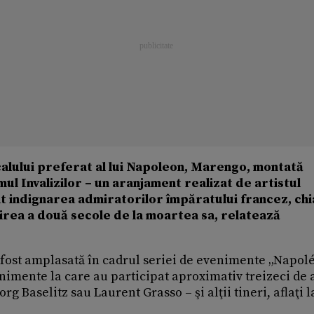
calului preferat al lui Napoleon, Marengo, montată
l Invalizilor – un aranjament realizat de artistul
 indignarea admiratorilor împăratului francez, chi
rea a două secole de la moartea sa, relatează
fost amplasată în cadrul seriei de evenimente „Napol
nimente la care au participat aproximativ treizeci de a
Baselitz sau Laurent Grasso – şi alţii tineri, aflaţi l