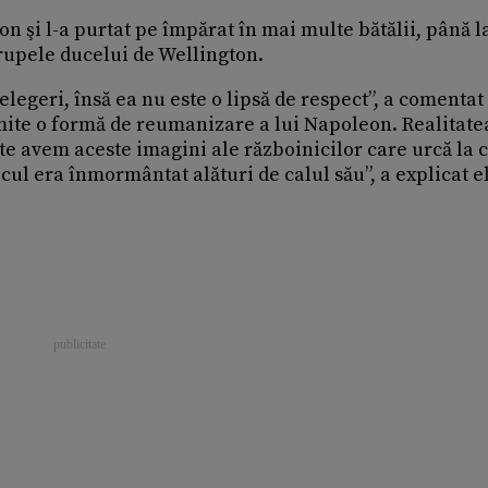
n şi l-a purtat pe împărat în mai multe bătălii, până l
trupele ducelui de Wellington.
legeri, însă ea nu este o lipsă de respect”, a comentat
mite o formă de reumanizare a lui Napoleon. Realitate
te avem aceste imagini ale războinicilor care urcă la 
cul era înmormântat alături de calul său”, a explicat el