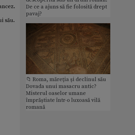
rancez.
De ce a ajuns să fie folosită drept
pavaj?
i său.
📁 Roma, măreţia şi declinul său
Dovada unui masacru antic?
Misterul oaselor umane
împrăștiate într-o luxoasă vilă
romană