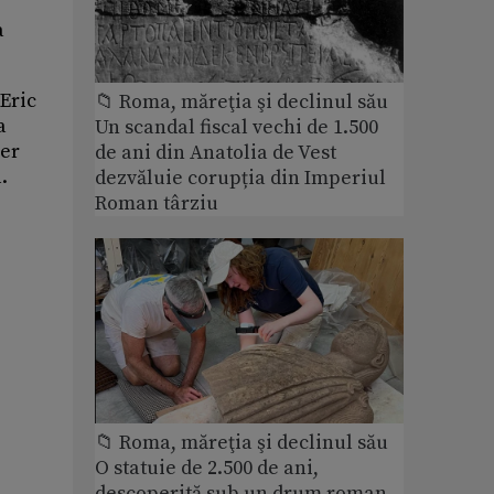
a
 Eric
📁 Roma, măreţia şi declinul său
a
Un scandal fiscal vechi de 1.500
cer
de ani din Anatolia de Vest
.
dezvăluie corupția din Imperiul
Roman târziu
📁 Roma, măreţia şi declinul său
O statuie de 2.500 de ani,
descoperită sub un drum roman.