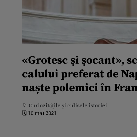
«Grotesc şi şocant», s
calului preferat de N
naște polemici în Fra
📁 Curiozităţile şi culisele istoriei
🗓️ 10 mai 2021