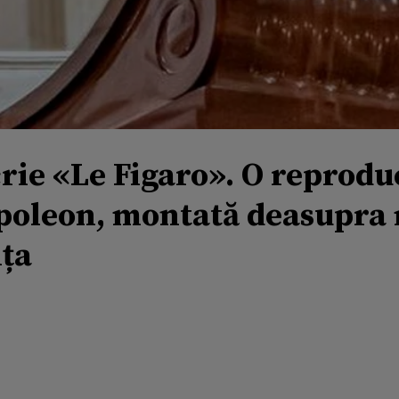
crie «Le Figaro». O reprodu
apoleon, montată deasupra
nța