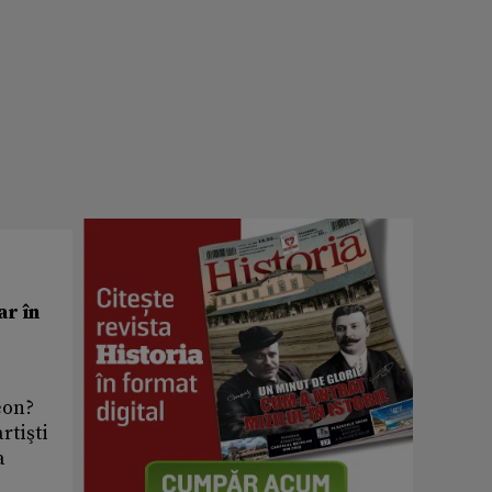
ar în
éon?
rtişti
a