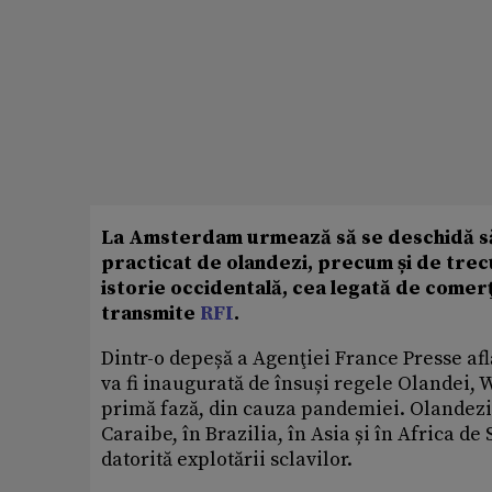
La Amsterdam urmează să se deschidă săp
practicat de olandezi, precum și de trec
istorie occidentală, cea legată de comerţul
transmite
RFI
.
Dintr-o depeșă a Agenţiei France Presse af
va fi inaugurată de însuși regele Olandei, W
primă fază, din cauza pandemiei. Olandezii
Caraibe, în Brazilia, în Asia și în Africa de
datorită explotării sclavilor.