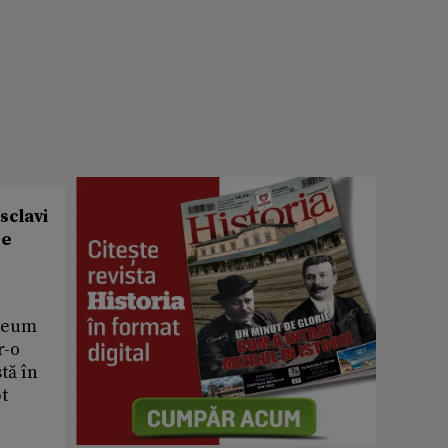
sclavi
de
useum
r-o
tă în
pt