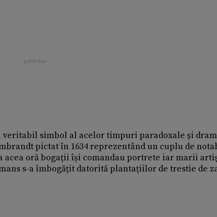
 veritabil simbol al acelor timpuri paradoxale și dram
embrandt pictat în 1634 reprezentând un cuplu de notab
 acea oră bogaţii își comandau portrete iar marii artiș
mans s-a îmbogăţit datorită plantaţiilor de trestie de z