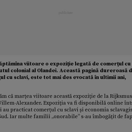
tămîna viitoare o expoziţie legată de comerţul cu 
utul colonial al Olandei. Această pagină dureroasă 
 cu sclavi, este tot mai des evocată în ultimii ani,
lăm că marţea viitoare această expoziţie de la Rijksm
illem-Alexander. Expoziţia va fi disponibilă online înt
 au practicat comerţul cu sclavi și economia sclavagis
 Sud. Iar multe familii „onorabile” s-au îmbogăţit de fa