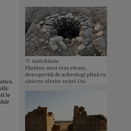
📁 Antichitate
Fântâna unui oraș etrusc,
descoperită de arheologi plină cu
obiecte oferite zeiței Uni
atice.
ili:
ti le
ahăr