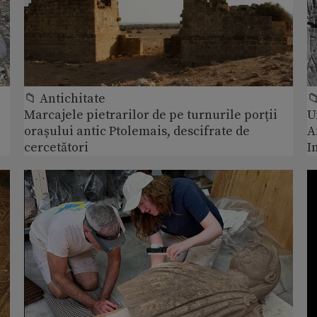
📁 Antichitate

Marcajele pietrarilor de pe turnurile porții
U
orașului antic Ptolemais, descifrate de
A
cercetători
I