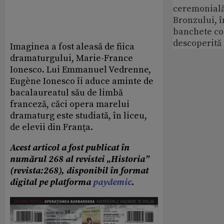
ceremonială
Bronzului, î
banchete c
descoperită
Imaginea a fost aleasă de fiica
dramaturgului, Marie-France
Ionesco. Lui Emmanuel Vedrenne,
Eugène Ionesco îi aduce aminte de
bacalaureatul său de limbă
franceză, căci opera marelui
dramaturg este studiată, în liceu,
de elevii din Franţa.
Acest articol a fost publicat în
numărul 268 al revistei „Historia”
(revista:268), disponibil în format
digital pe platforma
paydemic
.