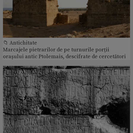
📁 Antichitate
Marcajele pietrarilor de pe turnurile porții
orașului antic Ptolemais, descifrate de cercetători