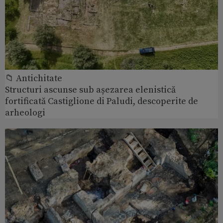
📁 Antichitate
Structuri ascunse sub așezarea elenistică
fortificată Castiglione di Paludi, descoperite de
arheologi