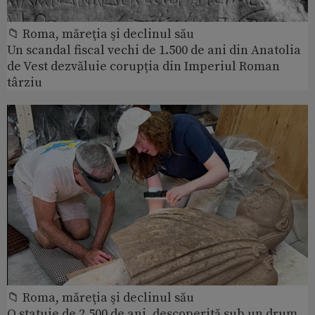
📁 Roma, măreţia şi declinul său
Un scandal fiscal vechi de 1.500 de ani din Anatolia
de Vest dezvăluie corupția din Imperiul Roman
târziu
📁 Roma, măreţia şi declinul său
O statuie de 2.500 de ani, descoperită sub un drum