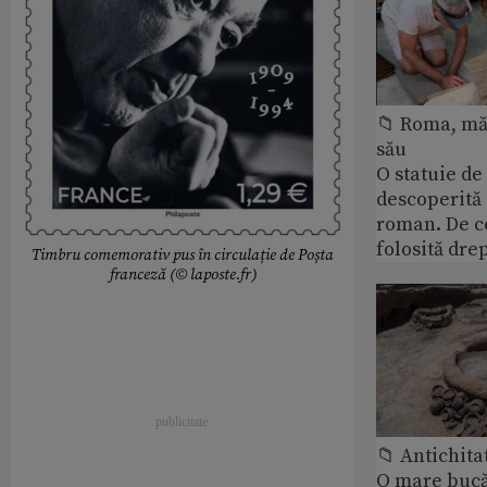
📁 Roma, măr
său
O statuie de 
descoperită
roman. De ce
folosită dre
Timbru comemorativ pus în circulație de Poșta
franceză (© laposte.fr)
📁 Antichita
O mare bucă