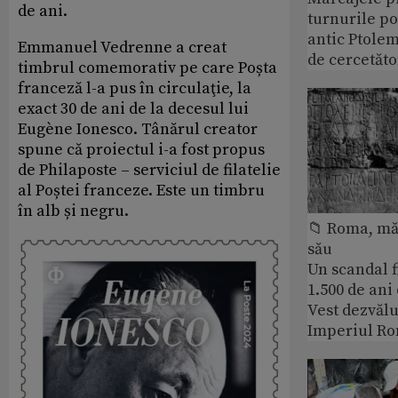
de ani.
turnurile po
antic Ptolem
Emmanuel Vedrenne a creat
de cercetăto
timbrul comemorativ pe care Poșta
franceză l-a pus în circulaţie, la
exact 30 de ani de la decesul lui
Eugène Ionesco. Tânărul creator
spune că proiectul i-a fost propus
de Philaposte – serviciul de filatelie
al Poștei franceze. Este un timbru
în alb și negru.
📁 Roma, măr
său
Un scandal f
1.500 de ani
Vest dezvălu
Imperiul Ro