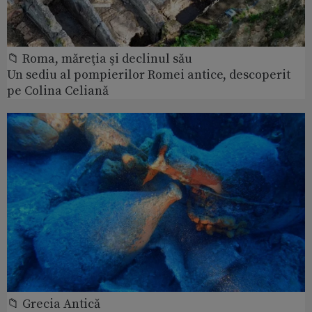
📁 Roma, măreţia şi declinul său
Un sediu al pompierilor Romei antice, descoperit
pe Colina Celiană
📁 Grecia Antică