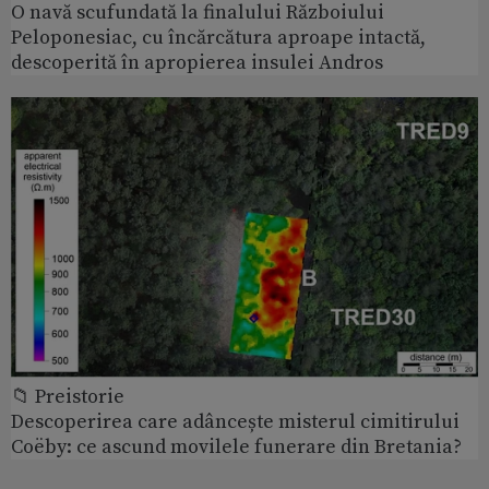
O navă scufundată la finalului Războiului
Peloponesiac, cu încărcătura aproape intactă,
descoperită în apropierea insulei Andros
📁 Preistorie
Descoperirea care adâncește misterul cimitirului
Coëby: ce ascund movilele funerare din Bretania?