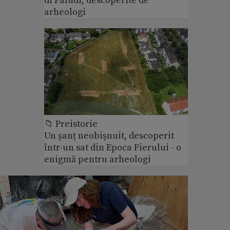
di Paludi, descoperite de
arheologi
📁 Preistorie
Un șanț neobișnuit, descoperit
într-un sat din Epoca Fierului - o
enigmă pentru arheologi