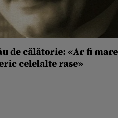
ău de călătorie: «Ar fi mar
ric celelalte rase»