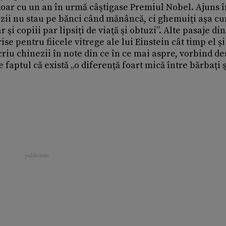
 doar cu un an în urmă câştigase Premiul Nobel. Ajuns î
nezii nu stau pe bănci când mănâncă, ci ghemuiţi aşa c
şi copiii par lipsiţi de viaţă şi obtuzi”. Alte pasaje din
ise pentru fiicele vitrege ale lui Einstein cât timp el şi
criu chinezii în note din ce în ce mai aspre, vorbind d
 faptul că există „o diferenţă foart mică între bărbaţi ş