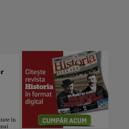
or
ătate în
 mai