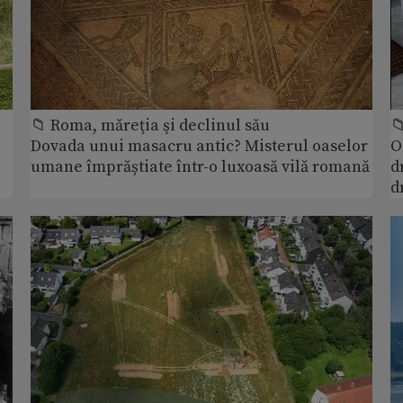
📁 Roma, măreţia şi declinul său

Dovada unui masacru antic? Misterul oaselor
O
umane împrăștiate într-o luxoasă vilă romană
d
d