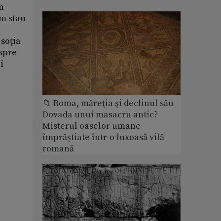
n
um stau
 soţia
espre
i
📁 Roma, măreţia şi declinul său
Dovada unui masacru antic?
Misterul oaselor umane
împrăștiate într-o luxoasă vilă
romană