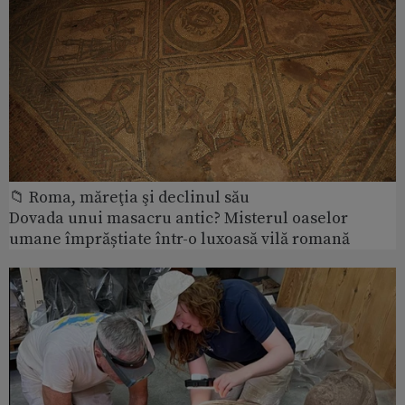
📁 Roma, măreţia şi declinul său
Dovada unui masacru antic? Misterul oaselor
umane împrăștiate într-o luxoasă vilă romană