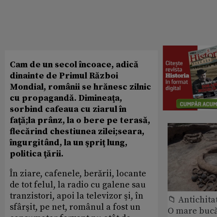
Cam de un secol încoace, adică
dinainte de Primul Război
Mondial, românii se hrănesc zilnic
cu propagandă. Dimineaţa,
sorbind cafeaua cu ziarul în
faţă;la prânz, la o bere pe terasă,
flecărind chestiunea zilei;seara,
îngurgitând, la un şpriţ lung,
politica ţării.
În ziare, cafenele, berării, locante
de tot felul, la radio cu galene sau
tranzistori, apoi la televizor şi, în
📁 Antichita
sfârşit, pe net, românul a fost un
O mare bucă