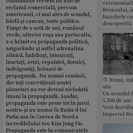
consumator fervent nu atât de
ceremonială
reclamă comercială, precum
Bronzului, î
americanii, ci mai ales de scandal,
banchete c
bârfă şi cancan, toate politice.
descoperită
Timpt de o sută de ani, românul
verde, ulterior roşu sau portocaliu,
s-a hrănit cu propaganda politică,
asigurându-şi astfel adrenalina
zilnică. Îmbibaţi, intoxicaţi,
însetaţi, avizi, repulsivi, dornici,
îndrăgostiţi, bolnavi de
propagandă. Nu numai românii,
📁 Roma, măr
dar toţi concetăţenii noştri
său
planetari nu vor deveni niciodată
Un scandal f
imuni la propagandă. Aşadar,
1.500 de ani
propaganda este peste tot în jurul
Vest dezvălu
nostru-şi nu numai în Rusia d-lui
Imperiul Ro
Putin sau în Coreea de Nord a
incredibilului tov. Kim Jong Un.
Propaganda este în comunicatele