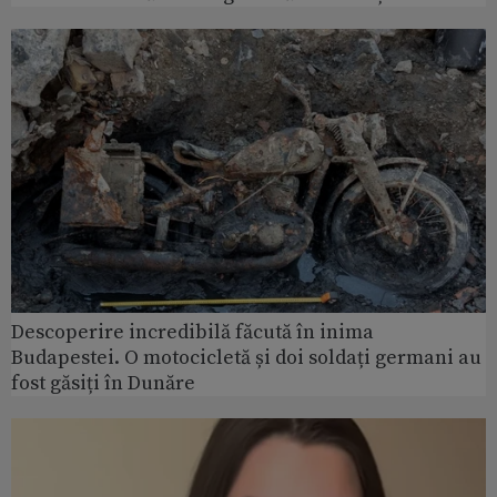
Descoperire incredibilă făcută în inima
Budapestei. O motocicletă și doi soldați germani au
fost găsiți în Dunăre