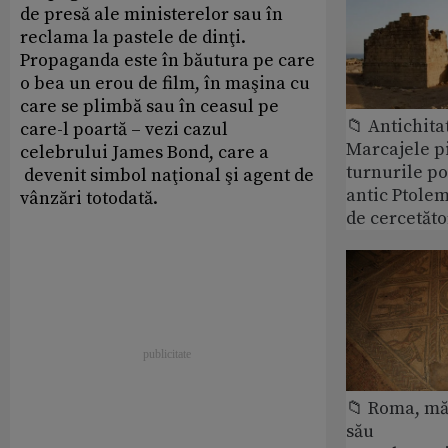
de presă ale ministerelor sau în
reclama la pastele de dinţi.
Propaganda este în băutura pe care
o bea un erou de film, în maşina cu
care se plimbă sau în ceasul pe
📁 Antichita
care-l poartă – vezi cazul
Marcajele pi
celebrului James Bond, care a
turnurile po
devenit simbol naţional şi agent de
antic Ptolem
vânzări totodată.
de cercetăto
📁 Roma, măr
său