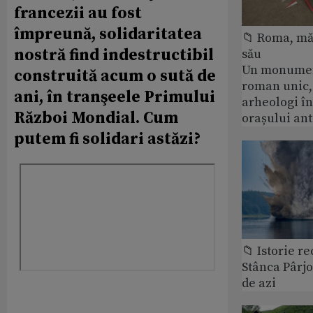
francezii au fost
împreună, solidaritatea
📁 Roma, măr
nostră find indestructibil
său
Un monumen
construită acum o sută de
roman unic,
ani, în tranşeele Primului
arheologi î
Război Mondial. Cum
orașului an
putem fi solidari astăzi?
📁 Istorie r
Stânca Pârj
de azi