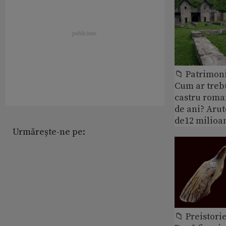
📁 Patrimoni
Cum ar treb
castru roman
de ani? Arut
de12 milioan
Urmărește-ne pe:
📁 Preistori