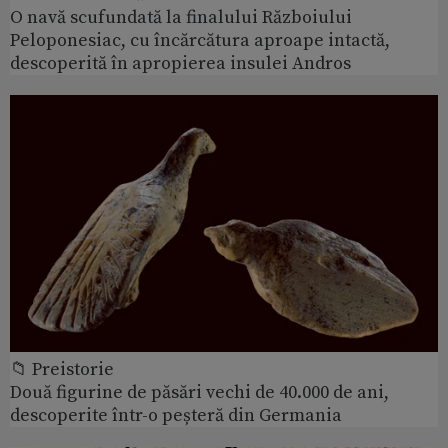
O navă scufundată la finalului Războiului
Peloponesiac, cu încărcătura aproape intactă,
descoperită în apropierea insulei Andros
📁 Preistorie
Două figurine de păsări vechi de 40.000 de ani,
descoperite într-o peșteră din Germania