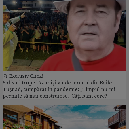
📁 Exclusiv Click!
Solistul trupei Azur își vinde terenul din Băile
Tușnad, cumpărat în pandemie: „Timpul nu-mi
permite să mai construiesc.” Câți bani cere?