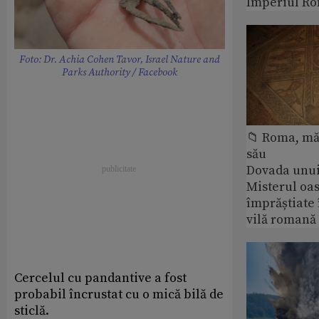
Imperiul Ro
Foto: Dr. Achia Cohen Tavor, Israel Nature and
Parks Authority / Facebook
📁 Roma, măr
său
Dovada unui
Misterul oa
împrăștiate 
vilă romană
Cercelul cu pandantive a fost
probabil încrustat cu o mică bilă de
sticlă.