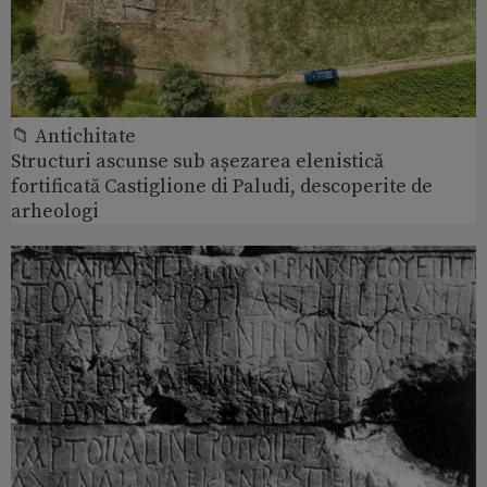
📁 Antichitate
Structuri ascunse sub așezarea elenistică
fortificată Castiglione di Paludi, descoperite de
arheologi