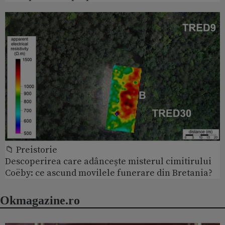
📁 Preistorie
Descoperirea care adâncește misterul cimitirului
Coëby: ce ascund movilele funerare din Bretania?
Okmagazine.ro