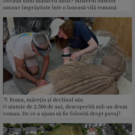
Dovada unui masacru antic? Misterul oaselor
umane împrăștiate într-o luxoasă vilă romană
📁 Roma, măreţia şi declinul său
O statuie de 2.500 de ani, descoperită sub un drum
roman. De ce a ajuns să fie folosită drept pavaj?