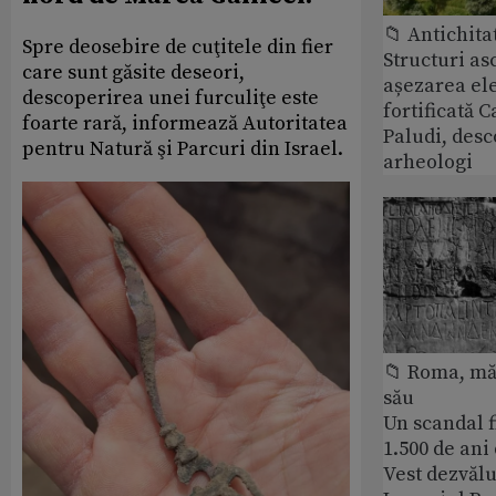
📁 Antichita
Spre deosebire de cuţitele din fier
Structuri a
care sunt găsite deseori,
așezarea ele
descoperirea unei furculiţe este
fortificată C
foarte rară, informează Autoritatea
Paludi, desc
pentru Natură şi Parcuri din Israel.
arheologi
📁 Roma, măr
său
Un scandal f
1.500 de ani
Vest dezvălu