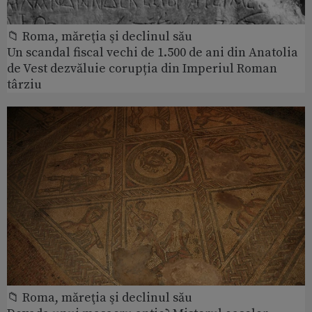
📁 Roma, măreţia şi declinul său
Un scandal fiscal vechi de 1.500 de ani din Anatolia
de Vest dezvăluie corupția din Imperiul Roman
târziu
📁 Roma, măreţia şi declinul său