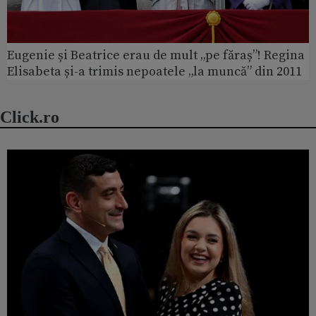
Eugenie și Beatrice erau de mult „pe făraș”! Regina
Elisabeta și-a trimis nepoatele „la muncă” din 2011
Click.ro