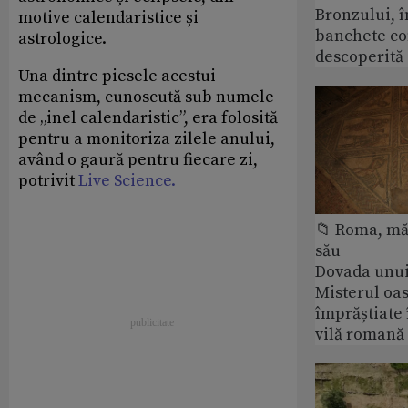
Bronzului, î
motive calendaristice și
banchete c
astrologice.
descoperită
Una dintre piesele acestui
mecanism, cunoscută sub numele
de „inel calendaristic”, era folosită
pentru a monitoriza zilele anului,
având o gaură pentru fiecare zi,
potrivit
Live Science.
📁 Roma, măr
său
Dovada unui
Misterul oa
împrăștiate 
vilă romană