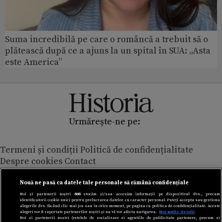
Suma incredibilă pe care o româncă a trebuit să o
plătească după ce a ajuns la un spital în SUA: „Asta
este America”
Urmărește-ne pe:
Termeni și condiții
Politică de confidențialitate
Despre cookies
Contact
Modifică preferințe pentru confidențialitate
© Toate drepturile rezervate Adevarul Holding 2026
Nouă ne pasă ca datele tale personale să rămână confidențiale
Noi și partenerii noștri
606
stocăm și/sau accesăm informații pe dispozitivul dvs., precum
identificatorii cookie unici pentru prelucrarea datelor cu caracter personal. Puteți accepta sau gestiona
Din rețeaua Adevărul Holding:
alegerile dvs. făcând clic mai jos sau în orice moment, pe pagina cu politica de confidențialitate. Aceste
alegeri vor fi raportate partenerilor noștri și nu vă vor afecta navigarea.
Mai multe detalii
Adevarul.ro
Noi si partenerii nostri (retelele de socializare si agentiile de publicitate partenere, precum si