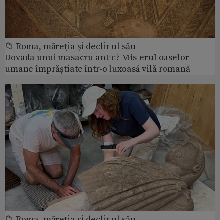
📁 Roma, măreţia şi declinul său
Dovada unui masacru antic? Misterul oaselor
umane împrăștiate într-o luxoasă vilă romană
📁 Roma, măreţia şi declinul său