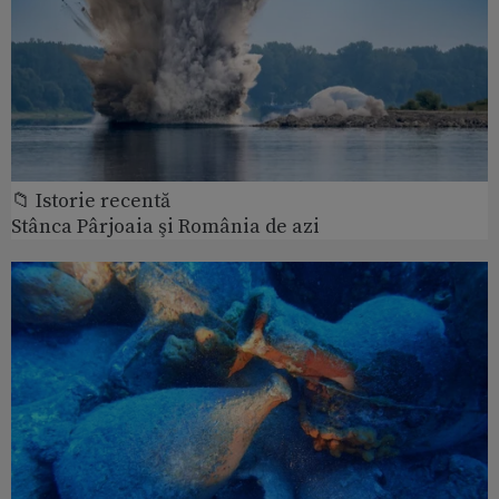
📁 Istorie recentă
Stânca Pârjoaia şi România de azi