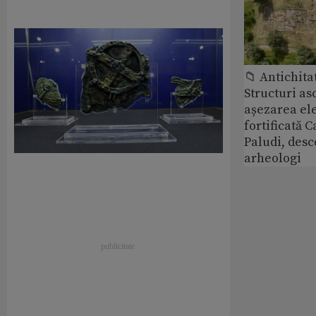
📁 Antichita
Structuri a
așezarea ele
fortificată C
Paludi, desc
arheologi