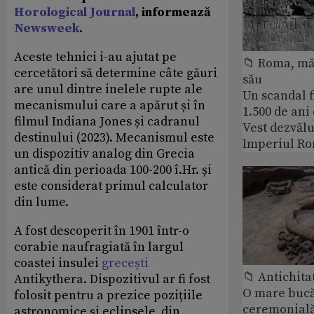
Horological Journal
, informează
Newsweek
.
Aceste tehnici i-au ajutat pe
📁 Roma, măr
cercetători să determine câte găuri
său
are unul dintre inelele rupte ale
Un scandal f
mecanismului care a apărut și în
1.500 de ani
filmul Indiana Jones și cadranul
Vest dezvălu
destinului (2023). Mecanismul este
Imperiul Ro
un dispozitiv analog din Grecia
antică din perioada 100-200 î.Hr. și
este considerat primul calculator
din lume.
A fost descoperit în 1901 într-o
corabie naufragiată în largul
coastei insulei
grecești
📁 Antichita
Antikythera. Dispozitivul ar fi fost
O mare bucă
folosit pentru a prezice pozițiile
ceremonială
astronomice și eclipsele, din