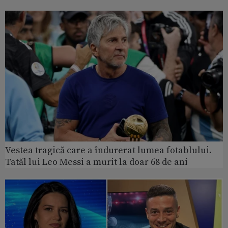
Vestea tragică care a îndurerat lumea fotablului.
Tatăl lui Leo Messi a murit la doar 68 de ani