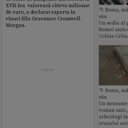
XVII-lea valorează câteva milioane
📁 Roma, măr
de euro, a declarat experta în
său
vinuri Ella Gruessner Cromwell-
Un sediu al
Morgan.
Romei antic
Colina Celi
📁 Roma, măr
său
Un monumen
roman unic,
arheologi î
orașului an