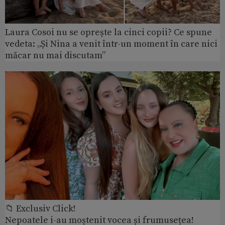
Laura Cosoi nu se oprește la cinci copii? Ce spune
vedeta: „Și Nina a venit într-un moment în care nici
măcar nu mai discutam”
📁 Exclusiv Click!
Nepoatele i-au moștenit vocea și frumusețea!