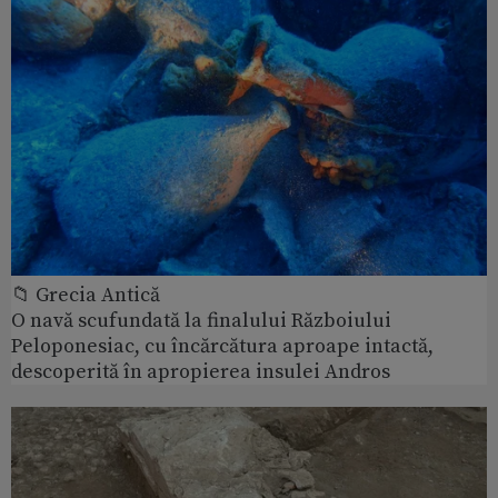
📁 Grecia Antică
O navă scufundată la finalului Războiului
Peloponesiac, cu încărcătura aproape intactă,
descoperită în apropierea insulei Andros