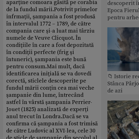
aparţine comoara găsită pe corabia
descoperit î
de la fundul mării.Potrivit primelor
Epoca Fierul
infrmaţii, şampania a fost produsă
pentru arhe
în intervalul 1772 – 1789, de către
compania care şi-a luat mai târziu
numele de Veuve Clicquot. În
condiţiile în care a fost depozitată
în condiţii perfecte (frig şi
întuneric), şampania este bună
pentru consum.Mai mult, dacă
identificarea iniţială se va dovedi
📁 Istorie r
corectă, sticlele descoperite pe
Stânca Pârj
fundul mării conţin cea mai veche
de azi
şampanie din lume, întrecând
astfel în vârstă şampania Perrier-
Jouet (1825) analizată de experţi
anul trecut în Londra.Dacă se va
confirma că şampania a fost trimisă
de către Ludovic al XVI-lea, cele 30
de sticle de şampanie din secolul al