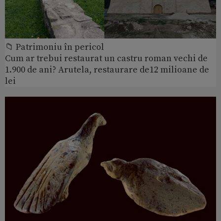
📁 Patrimoniu în pericol
Cum ar trebui restaurat un castru roman vechi de
1.900 de ani? Arutela, restaurare de12 milioane de
lei