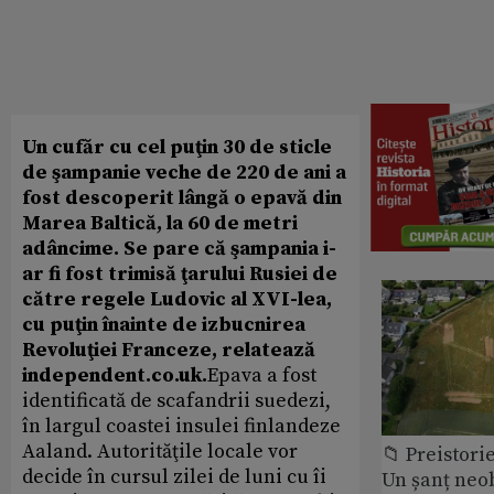
Un cufăr cu cel puţin 30 de sticle
de şampanie veche de 220 de ani a
fost descoperit lângă o epavă din
Marea Baltică, la 60 de metri
adâncime. Se pare că şampania i-
ar fi fost trimisă ţarului Rusiei de
către regele Ludovic al XVI-lea,
cu puţin înainte de izbucnirea
Revoluţiei Franceze, relatează
independent.co.uk.
Epava a fost
identificată de scafandrii suedezi,
în largul coastei insulei finlandeze
Aaland. Autorităţile locale vor
📁 Preistori
decide în cursul zilei de luni cu îi
Un șanț neob