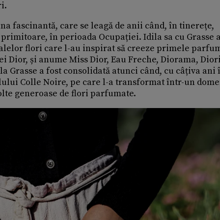
i.
una fascinantă, care se leagă de anii când, în tinerețe,
 primitoare, în perioada Ocupației. Idila sa cu Grasse 
lelor flori care l-au inspirat să creeze primele parfu
ei Dior, și anume Miss Dior, Eau Freche, Diorama, Dior
la Grasse a fost consolidată atunci când, cu câțiva ani 
lului Colle Noire, pe care l-a transformat într-un dom
colte generoase de flori parfumate.