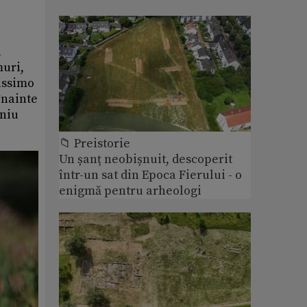
a
muri,
issimo
înainte
eniu
📁 Preistorie
Un șanț neobișnuit, descoperit
într-un sat din Epoca Fierului - o
enigmă pentru arheologi