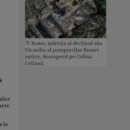
📁 Roma, măreţia şi declinul său
Un sediu al pompierilor Romei
antice, descoperit pe Colina
Celiană
ș
i
nilor
inere
s la