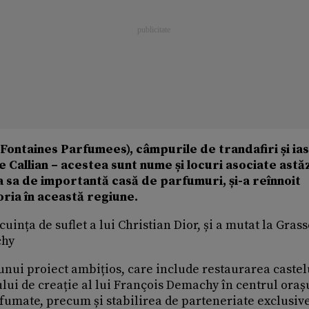
(Fontaines Parfumees), câmpurile de trandafiri și ia
 Callian – acestea sunt nume și locuri asociate astăz
ea sa de importantă casă de parfumuri, și-a reînnoit
oria în această regiune.
cuința de suflet a lui Christian Dior, și a mutat la Gras
chy
unui proiect ambițios, care include restaurarea castel
lui de creație al lui François Demachy în centrul oraș
fumate, precum și stabilirea de parteneriate exclusiv