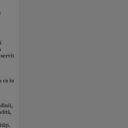
u
ă
a
 servit
u ca în
dinii,
dită,
tăți.