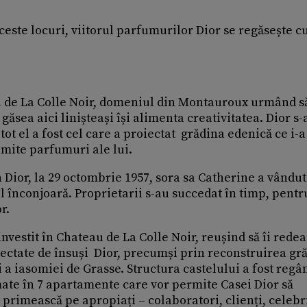
ceste locuri, viitorul parfumurilor Dior se regăsește c
u de La Colle Noir, domeniul din Montauroux urmând s
 găsea aici linișteași își alimenta creativitatea. Dior s-
t el a fost cel care a proiectat grădina edenică ce i-a
umite parfumuri ale lui.
n Dior, la 29 octombrie 1957, sora sa Catherine a vândut
l înconjoară. Proprietarii s-au succedat în timp, pentr
r.
nvestit în Chateau de La Colle Noir, reușind să îi redea
ectate de însuși Dior, precumși prin reconstruirea gră
 a iasomiei de Grasse. Structura castelului a fost regân
mate în 7 apartamente care vor permite Casei Dior să
primească pe apropiați – colaboratori, clienți, celebri