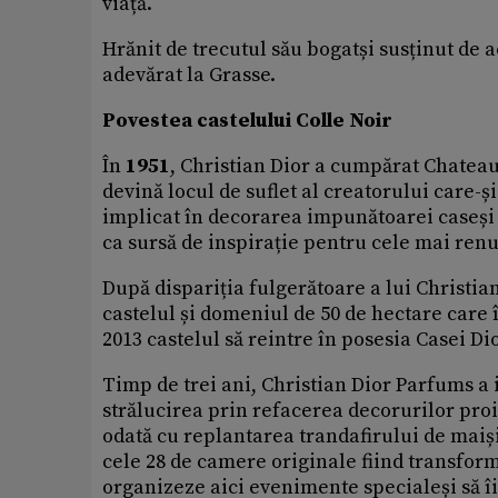
viață.
Hrănit de trecutul său bogatși susținut de a
adevărat la Grasse.
Povestea castelului Colle Noir
În
1951
, Christian Dior a cumpărat Chatea
devină locul de suflet al creatorului care-și
implicat în decorarea impunătoarei caseși to
ca sursă de inspirație pentru cele mai ren
După dispariția fulgerătoare a lui Christia
castelul și domeniul de 50 de hectare care î
2013 castelul să reintre în posesia Casei Dio
Timp de trei ani, Christian Dior Parfums a i
strălucirea prin refacerea decorurilor proi
odată cu replantarea trandafirului de maiși
cele 28 de camere originale fiind transfor
organizeze aici evenimente specialeși să îi 