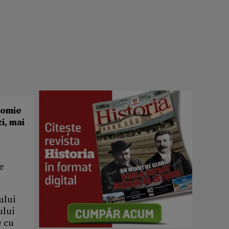
somie
i, mai
se
ului
ului
e cu