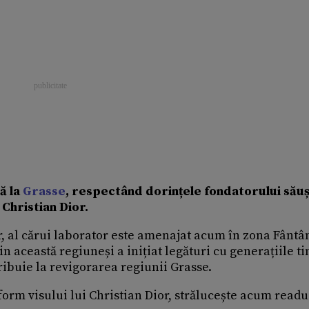
ă la
Grasse
, respectând dorin
ț
ele fondatorului său
 Christian Dior.
 al cărui laborator este amenajat acum în zona Fântâ
 această regiuneși a inițiat legături cu generațiile t
tribuie la revigorarea regiunii Grasse.
nform visului lui Christian Dior, strălucește acum readu