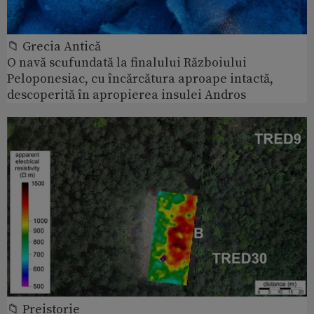
📁 Grecia Antică
O navă scufundată la finalului Războiului
Peloponesiac, cu încărcătura aproape intactă,
descoperită în apropierea insulei Andros
📁 Preistorie