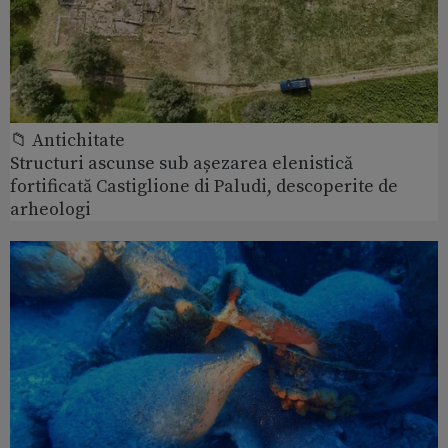
📁 Antichitate
Structuri ascunse sub așezarea elenistică
fortificată Castiglione di Paludi, descoperite de
arheologi