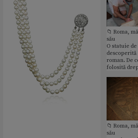
📁 Roma, măr
său
O statuie de 
descoperită
roman. De ce
folosită dre
📁 Roma, măr
său