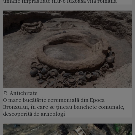
umane împrăștiate într-o luxoasă vilă romană
📁 Antichitate
O mare bucătărie ceremonială din Epoca
Bronzului, în care se țineau banchete comunale,
descoperită de arheologi