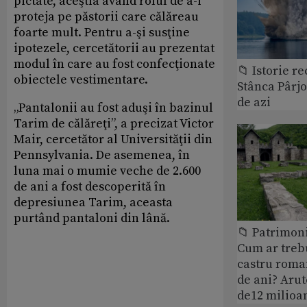
pictate, aceştia având rolul de a-i
proteja pe păstorii care călăreau
foarte mult. Pentru a-şi susţine
ipotezele, cercetătorii au prezentat
modul în care au fost confecţionate
📁 Istorie r
obiectele vestimentare.
Stânca Pârj
de azi
„Pantalonii au fost aduşi în bazinul
Tarim de călăreţi”, a precizat Victor
Mair, cercetător al Universităţii din
Pennsylvania. De asemenea, în
luna mai o mumie veche de 2.600
de ani a fost descoperită în
depresiunea Tarim, aceasta
purtând pantaloni din lână.
📁 Patrimoni
Cum ar treb
castru roman
de ani? Arut
de12 milioan