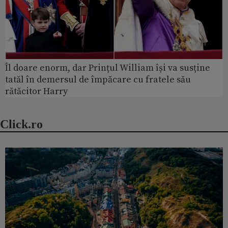
Îl doare enorm, dar Prințul William își va susține
tatăl în demersul de împăcare cu fratele său
rătăcitor Harry
Click.ro