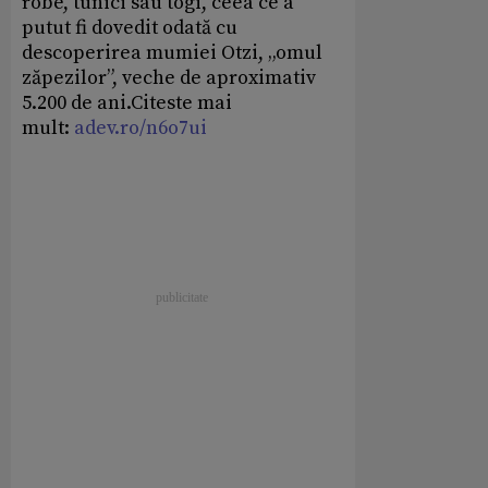
robe, tunici sau togi, ceea ce a
putut fi dovedit odată cu
descoperirea mumiei Otzi, „omul
zăpezilor”, veche de aproximativ
5.200 de ani.Citeste mai
mult:
adev.ro/n6o7ui