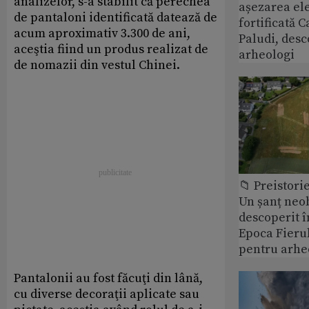
analizelor, s-a stabilit că perechea
așezarea ele
de pantaloni identificată datează de
fortificată C
acum aproximativ 3.300 de ani,
Paludi, desc
aceştia fiind un produs realizat de
arheologi
de nomazii din vestul Chinei.
📁 Preistori
Un șanț neob
descoperit î
Epoca Fierul
pentru arhe
Pantalonii au fost făcuţi din lână,
cu diverse decoraţii aplicate sau