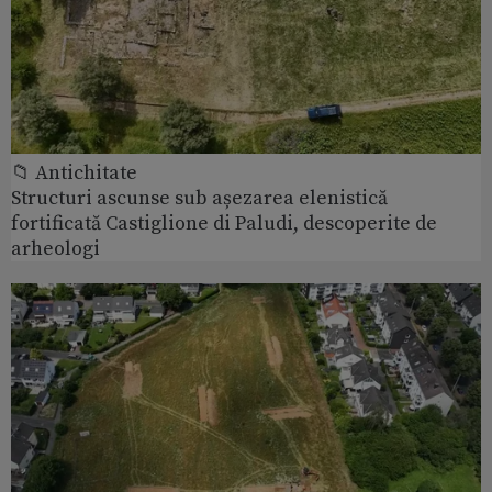
📁 Antichitate
Structuri ascunse sub așezarea elenistică
fortificată Castiglione di Paludi, descoperite de
arheologi