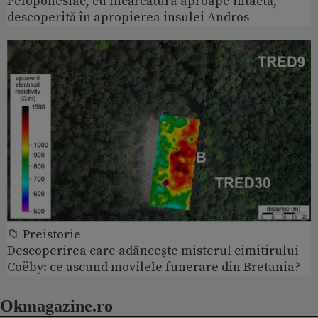
Peloponesiac, cu încărcătura aproape intactă,
descoperită în apropierea insulei Andros
📁 Preistorie
Descoperirea care adâncește misterul cimitirului
Coëby: ce ascund movilele funerare din Bretania?
Okmagazine.ro