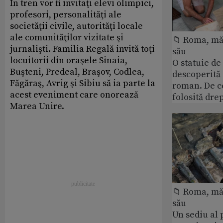
În tren vor fi invitaţi elevi olimpici,
profesori, personalităţi ale
societăţii civile, autorităţi locale
ale comunităţilor vizitate şi
📁 Roma, măr
jurnalişti. Familia Regală invită toţi
său
locuitorii din oraşele Sinaia,
O statuie de 
Buşteni, Predeal, Braşov, Codlea,
descoperită
Făgăraş, Avrig şi Sibiu să ia parte la
roman. De ce
acest eveniment care onorează
folosită dre
Marea Unire.
📁 Roma, măr
său
Un sediu al