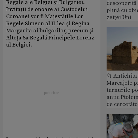
Regale ale Belgiei şi Bulgariei.
descoperită
Invitaţii de onoare ai Custodelui
plină cu obi
Coroanei vor fi Majestăţile Lor
zeiței Uni
Regele Simeon al II-lea şi Regina
Margarita ai bulgarilor, precum şi
Alteţa Sa Regală Principele Lorenz
al Belgiei.
📁 Antichita
Marcajele pi
turnurile po
antic Ptolem
de cercetăto