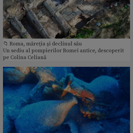
📁 Roma, măreţia şi declinul său
Un sediu al pompierilor Romei antice, descoperit
pe Colina Celiană