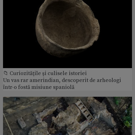
📁 Curiozităţile şi culisele istoriei
Un vas rar amerindian, descoperit de arheologi
într-o fostă misiune spaniolă