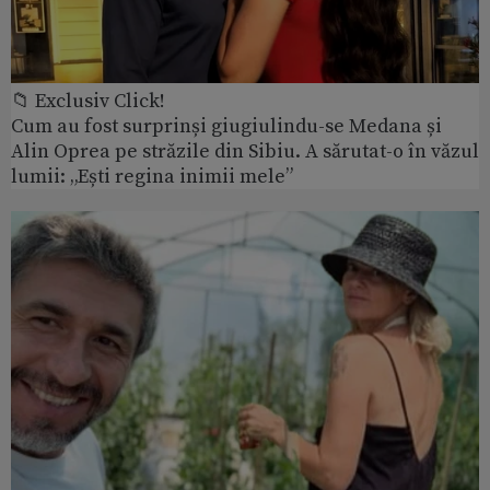
📁 Exclusiv Click!
Cum au fost surprinși giugiulindu-se Medana și
Alin Oprea pe străzile din Sibiu. A sărutat-o în văzul
lumii: „Ești regina inimii mele”