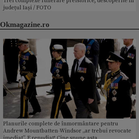
Trei complexe funerare preistorice, descoperite în
județul Iași / FOTO
Okmagazine.ro
Planurile complete de înmormântare pentru
Andrew Mountbatten-Windsor „ar trebui revocate
imediat”. E repudiat! Cine spune asta