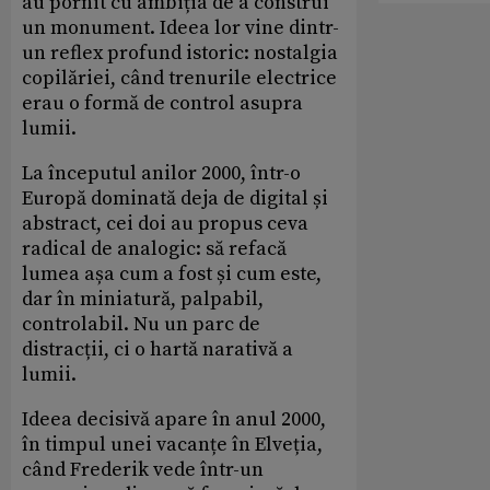
au pornit cu ambiția de a construi
un monument. Ideea lor vine dintr-
un reflex profund istoric: nostalgia
copilăriei, când trenurile electrice
erau o formă de control asupra
lumii.
La începutul anilor 2000, într-o
Europă dominată deja de digital și
abstract, cei doi au propus ceva
radical de analogic: să refacă
lumea așa cum a fost și cum este,
dar în miniatură, palpabil,
controlabil. Nu un parc de
distracții, ci o hartă narativă a
lumii.
Ideea decisivă apare în anul 2000,
în timpul unei vacanțe în Elveția,
când Frederik vede într-un