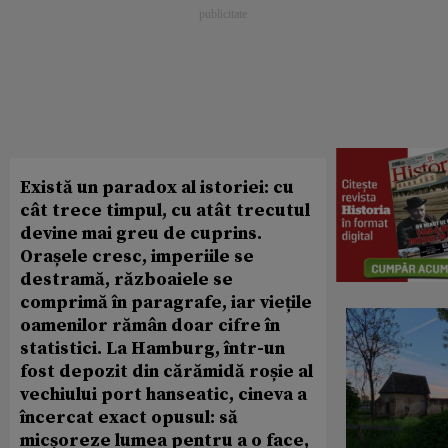
Există un paradox al istoriei: cu
cât trece timpul, cu atât trecutul
devine mai greu de cuprins.
Orașele cresc, imperiile se
destramă, războaiele se
comprimă în paragrafe, iar viețile
oamenilor rămân doar cifre în
statistici. La Hamburg, într-un
fost depozit din cărămidă roșie al
vechiului port hanseatic, cineva a
încercat exact opusul: să
micșoreze lumea pentru a o face,