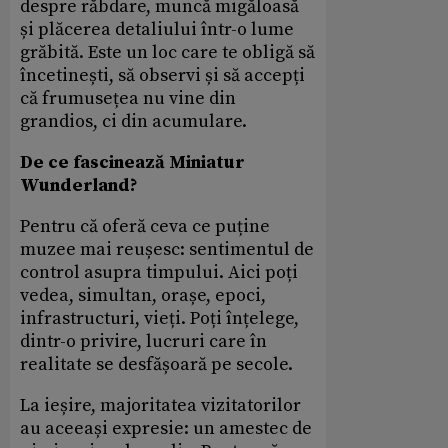
despre răbdare, muncă migăloasă
și plăcerea detaliului într-o lume
grăbită. Este un loc care te obligă să
încetinești, să observi și să accepți
că frumusețea nu vine din
grandios, ci din acumulare.
De ce fascinează Miniatur
Wunderland?
Pentru că oferă ceva ce puține
muzee mai reușesc: sentimentul de
control asupra timpului. Aici poți
vedea, simultan, orașe, epoci,
infrastructuri, vieți. Poți înțelege,
dintr-o privire, lucruri care în
realitate se desfășoară pe secole.
La ieșire, majoritatea vizitatorilor
au aceeași expresie: un amestec de