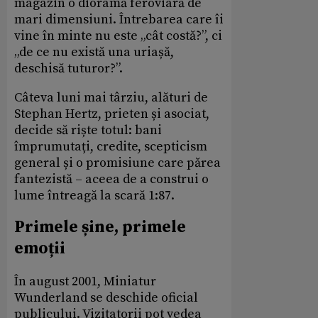
magazin o dioramă feroviară de
mari dimensiuni. Întrebarea care îi
vine în minte nu este „cât costă?”, ci
„de ce nu există una uriașă,
deschisă tuturor?”.
Câteva luni mai târziu, alături de
Stephan Hertz, prieten și asociat,
decide să riște totul: bani
împrumutați, credite, scepticism
general și o promisiune care părea
fantezistă – aceea de a construi o
lume întreagă la scară 1:87.
Primele șine, primele
emoții
În august 2001, Miniatur
Wunderland se deschide oficial
publicului. Vizitatorii pot vedea