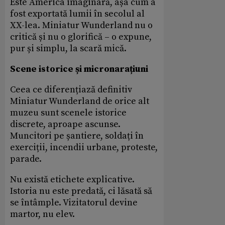
Este America imaginară, așa cum a
fost exportată lumii în secolul al
XX-lea. Miniatur Wunderland nu o
critică și nu o glorifică – o expune,
pur și simplu, la scară mică.
Scene istorice și micronarațiuni
Ceea ce diferențiază definitiv
Miniatur Wunderland de orice alt
muzeu sunt scenele istorice
discrete, aproape ascunse.
Muncitori pe șantiere, soldați în
exerciții, incendii urbane, proteste,
parade.
Nu există etichete explicative.
Istoria nu este predată, ci lăsată să
se întâmple. Vizitatorul devine
martor, nu elev.