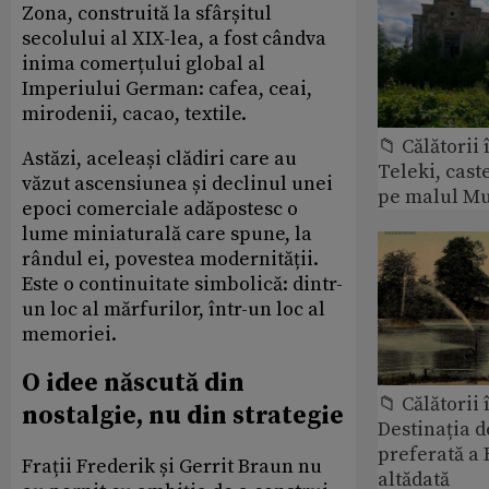
Zona, construită la sfârșitul
secolului al XIX-lea, a fost cândva
inima comerțului global al
Imperiului German: cafea, ceai,
mirodenii, cacao, textile.
📁 Călătorii 
Astăzi, aceleași clădiri care au
Teleki, cast
văzut ascensiunea și declinul unei
pe malul Mu
epoci comerciale adăpostesc o
lume miniaturală care spune, la
rândul ei, povestea modernității.
Este o continuitate simbolică: dintr-
un loc al mărfurilor, într-un loc al
memoriei.
O idee născută din
📁 Călătorii 
nostalgie, nu din strategie
Destinația d
preferată a 
Frații Frederik și Gerrit Braun nu
altădată