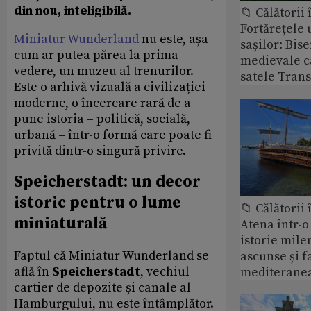
din nou, inteligibilă.
📁 Călătorii 
Fortărețele 
Miniatur Wunderland
nu este, așa
sașilor: Bise
cum ar putea părea la prima
medievale c
vedere, un muzeu al trenurilor.
satele Trans
Este o arhivă vizuală a civilizației
moderne, o încercare rară de a
pune istoria – politică, socială,
urbană – într-o formă care poate fi
privită dintr-o singură privire.
Speicherstadt: un decor
istoric pentru o lume
📁 Călătorii 
miniaturală
Atena într-o 
istorie mil
Faptul că Miniatur Wunderland se
ascunse și 
află în
Speicherstadt
, vechiul
mediteranea
cartier de depozite și canale al
Hamburgului, nu este întâmplător.