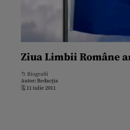
Ziua Limbii Române ar 
📁 Biografii
Autor:
Redacția
🗓️ 11 iulie 2011