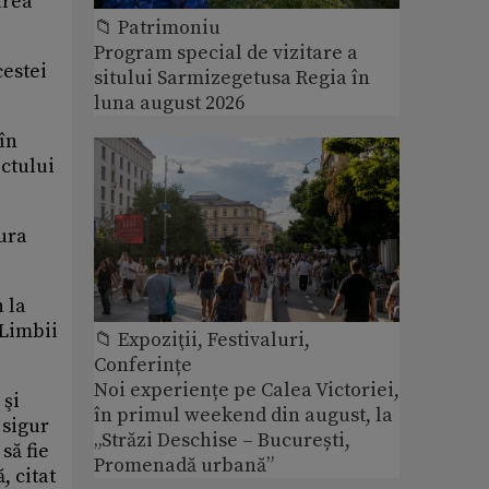
area
📁 Patrimoniu
Program special de vizitare a
cestei
sitului Sarmizegetusa Regia în
luna august 2026
în
ectului
dura
 la
 Limbii
📁 Expoziţii, Festivaluri,
Conferințe
Noi experiențe pe Calea Victoriei,
 şi
în primul weekend din august, la
 sigur
„Străzi Deschise – București,
să fie
Promenadă urbană”
 citat