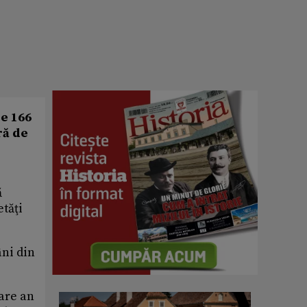
de 166
ră de
ă
tăţi
ni din
care an