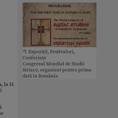
📁 Expoziţii, Festivaluri,
Conferințe
Congresul Mondial de Studii
Siriace, organizat pentru prima
dată în România
, la 31
i
ă
pe