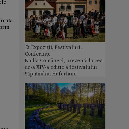
ele
arcată
 prin
📁 Expoziţii, Festivaluri,
Conferințe
Nadia Comăneci, prezentă la cea
de-a XIV-a ediție a festivalului
Săptămâna Haferland