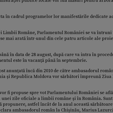
nistraţiei publice locale vor lua măsuri pentru arbor
cta în cadrul programelor lor manifestările dedicate a
Zilei Limbii Române, Parlamentul României se va întruni 
se mai arată într-unul din cele patru articole ale proi
 până în data de 28 august, după care va intra în proce
mentul este în vacanţă până în septembrie.
ost anunţată încă din 2010 de către ambasadorul român
ânia şi Republica Moldova vor sărbători împreună Ziua
vor fi propuse spre vot Parlamentului României se află
 unei zile oficiale a limbii române şi în România. Sunt
propunere, astfel încât de la anul această sărbătoare 
clara ambasadorul român la Chişinău, Marius Lazurcă,