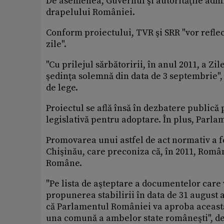
De asemenea, Guvernul şi autorităţile admi
drapelului României.
Conform proiectului, TVR şi SRR "vor refle
zile".
"Cu prilejul sărbătoririi, în anul 2011, a 
şedinţa solemnă din data de 3 septembrie", 
de lege.
Proiectul se află însă în dezbatere publică
legislativă pentru adoptare. În plus, Parla
Promovarea unui astfel de act normativ a f
Chişinău, care preconiza că, în 2011, Rom
Române.
"Pe lista de aşteptare a documentelor care 
propunerea stabilirii în data de 31 august a
că Parlamentul României va aproba această 
una comună a ambelor state româneşti", de