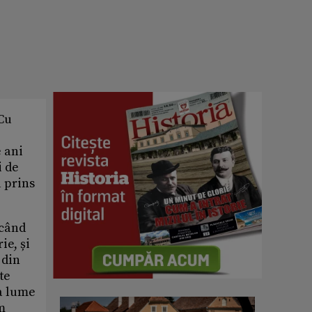
 Cu
e ani
i de
a prins
icând
ie, și
 din
te
a lume
m