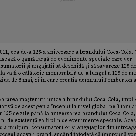
11, cea de-a 125-a aniversare a brandului Coca-Cola.
ansează o gamă largă de evenimente speciale care vor
sumatorii și angajații să deschidă și să savureze 125 d
a va fi o călătorie memorabilă de-a lungul a 125 de an
 ziua de 8 mai, zi în care creația domnului Pemberton 
lebrarea moștenirii unice a brandului Coca-Cola, impl
iativă de acest gen a început la nivel global pe 3 ianuar
or 125 de zile până la aniversarea brandului Coca-Cola,
ani de existență va fi plin de evenimente speciale. Aces
 a mulțumi consumatorilor și angajaților din întreag
 succesul acestui brand, speând totodată că împreună vo