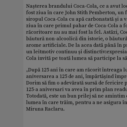
Nașterea brandului Coca-Cola, ce a avut loc
fost ziua în care John Stith Pemberton, un
siropul Coca-Cola cu apă carbonatată și a v
ziua în care primul pahar de Coca-Cola a fo
răcoritoare nu au mai fost la fel. Astăzi, 
băutură non-alcoolică din istorie, o băutur
arome artificiale. De la acea dată până în p
un leitmotiv continuu și distinctiv:expresia 
Cola invită pe toată lumea să participe la 
„După 125 ani în care am răcorit întreaga
aniversarea a 125 de ani, împărtășind împ
Dorim să fim o adevărată sursă de fericire 
125-a aniversari va avea în prim plan readuc
Totodată, este un bun prilej să ne amintim 
lumea în care trăim, pentru a ne asigura înc
Miruna Raclaru.