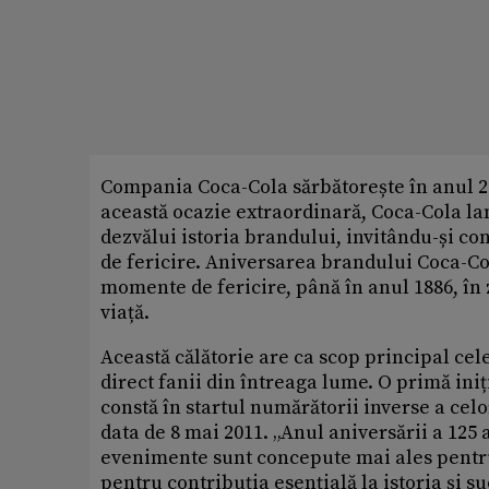
Compania Coca-Cola sărbătorește în anul 20
această ocazie extraordinară, Coca-Cola l
dezvălui istoria brandului, invitându-și con
de fericire. Aniversarea brandului Coca-Col
momente de fericire, până în anul 1886, în
viață.
Această călătorie are ca scop principal ce
direct fanii din întreaga lume. O primă iniț
constă în startul numărătorii inverse a cel
data de 8 mai 2011. „Anul aniversării a 125 
evenimente sunt concepute mai ales pentru
pentru contribuția esențială la istoria și