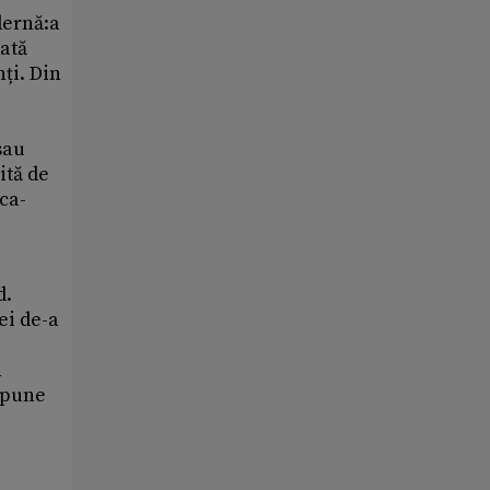
dernă:a
dată
ți. Din
sau
ită de
oca-
d.
ei de-a
n
 spune