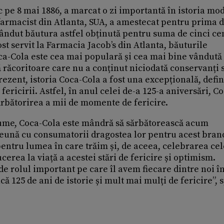
 pe 8 mai 1886, a marcat o zi importantă în istoria mo
 farmacist din Atlanta, SUA, a amestecat pentru prima 
ândut băutura astfel obținută pentru suma de cinci cen
st servit la Farmacia Jacob’s din Atlanta, băuturile
Coca-Cola este cea mai populară și cea mai bine vândută
ă răcoritoare care nu a conținut niciodată conservanți 
rezent, istoria Coca-Cola a fost una excepțională, defin
fericirii. Astfel, în anul celei de-a 125-a aniversări, C
sărbătorirea a mii de momente de fericire.
 lume, Coca-Cola este mândră să sărbătorească acum
reună cu consumatorii dragostea lor pentru acest bran
pentru lumea în care trăim și, de aceea, celebrarea cel
erea la viață a acestei stări de fericire și optimism.
de rolul important pe care îl avem fiecare dintre noi î
ă 125 de ani de istorie și mult mai mulți de fericire”,