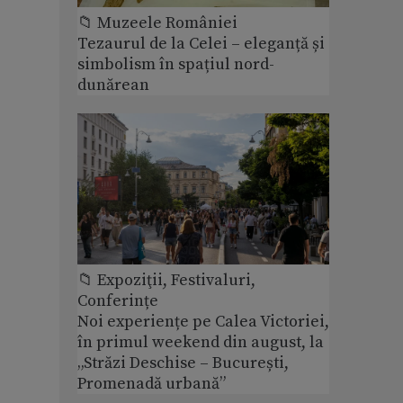
📁 Muzeele României
Tezaurul de la Celei – eleganță și
simbolism în spațiul nord-
dunărean
📁 Expoziţii, Festivaluri,
Conferințe
Noi experiențe pe Calea Victoriei,
în primul weekend din august, la
„Străzi Deschise – București,
Promenadă urbană”