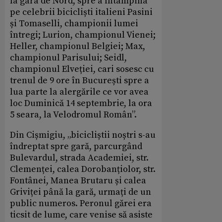
la gara de Nord, spre a întâmpina
pe celebrii bicicliști italieni Pasini
și Tomaselli, championii lumei
întregi; Lurion, championul Vienei;
Heller, championul Belgiei; Max,
championul Parisului; Seidl,
championul Elveției, cari sosesc cu
trenul de 9 ore în București spre a
lua parte la alergările ce vor avea
loc Duminică 14 septembrie, la ora
5 seara, la Velodromul Român”.
Din Cișmigiu, „bicicliștii noștri s-au
îndreptat spre gară, parcurgând
Bulevardul, strada Academiei, str.
Clemenței, calea Dorobanțiolor, str.
Fontânei, Manea Brutaru și calea
Griviței până la gară, urmați de un
public numeros. Peronul gărei era
ticsit de lume, care venise să asiste