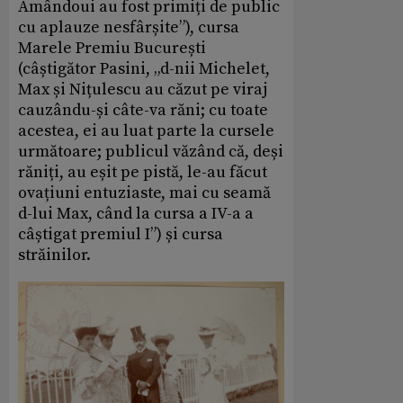
Amândoui au fost primiți de public
cu aplauze nesfârșite”), cursa
Marele Premiu București
(câștigător Pasini, „d-nii Michelet,
Max și Nițulescu au căzut pe viraj
cauzându-și câte-va răni; cu toate
acestea, ei au luat parte la cursele
următoare; publicul văzând că, deși
răniți, au eșit pe pistă, le-au făcut
ovațiuni entuziaste, mai cu seamă
d-lui Max, când la cursa a IV-a a
câștigat premiul I”) și cursa
străinilor.