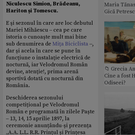
Niculescu Simion, Brădeanu,
Maria Tănase
Hariton și Tomescu.
Gică Petres
E şi sezonul în care are loc debutul
Mariei Mihăescu ‒ cea pe care
istoria o cunoaşte mult mai bine
sub denumirea de
Miţa Biciclista
‒,
dar şi acela în care se pune în
funcţiune o instalaţie electrică de
nocturnă, iar Velodromul Român
📁 Grecia An
devine, atenţie!, prima arenă
Cine a fost 
sportivă dotată cu nocturnă din
Odiseei?
România.
Deschiderea sezonului
competițional pe Velodromul
Român e programată în zilele Paște
‒ 13, 14, 15 aprilie 1897, la
ceremonie anunțându-și prezența
„A.A. L.L. R.R. Prințul și Prințesa