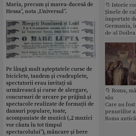
Maria, precum și marea-ducesă de
📁 Istorie 
Hessa”, nota „Universul”.
Șinele de ca
importate d
Germania, î
de-al Doile
Pe lângă mult așteptatele curse de
biciclete, tandem și cvadruplete,
spectatorii erau invitați să
urmărească și curse de alergare,
📁 Roma, măr
concursuri de urcare pe prăjină și
său
spectacole realizate de formații de
Care au fost
dansuri populare, toate,
penuriilor 
acompaniate de muzică („2 muzici
Roma antică
vor cânta în tot timpul
spectacolului”), mâncare și bere