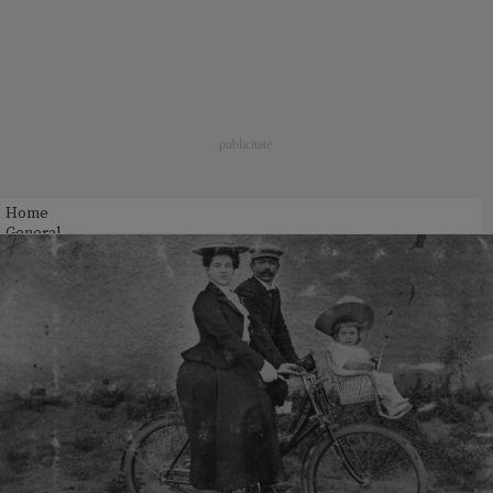
Home
General