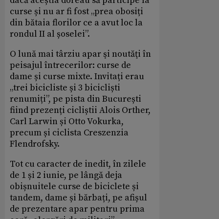
dacă aceștia doreau să participe la
curse și nu ar fi fost „prea obosiți
din bătaia florilor ce a avut loc la
rondul II al șoselei”.
O lună mai târziu apar şi noutăţi în
peisajul întrecerilor: curse de
dame și curse mixte. Invitați erau
„trei bicicliste și 3 bicicliști
renumiți”, pe pista din București
fiind prezenți cicliștii Alois Orther,
Carl Larwin și Otto Vokurka,
precum și ciclista Creszenzia
Flendrofsky.
Tot cu caracter de inedit, în zilele
de 1 și 2 iunie, pe lângă deja
obișnuitele curse de biciclete și
tandem, dame și bărbați, pe afișul
de prezentare apar pentru prima