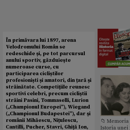
În primăvara lui 1897, arena
Velodromului Român se
redeschide și, pe tot parcursul
anului sportiv, găzduieşte
numeroase curse, cu
participarea cicliștilor
profesioniști și amatori, din țară și
străinătate. Competiţiile reunesc
sportivi celebri, precum cicliştii
străini Pasini, Tommaselli, Lurion
(„Championul Europei”), Wiegand
(„Championul Budapestei”), dar şi
românii Mihăescu, Nițulescu,
📁 Memoria 
Cantilli, Pucher, Stavri, Ghiță Ion,
Istoria unei 