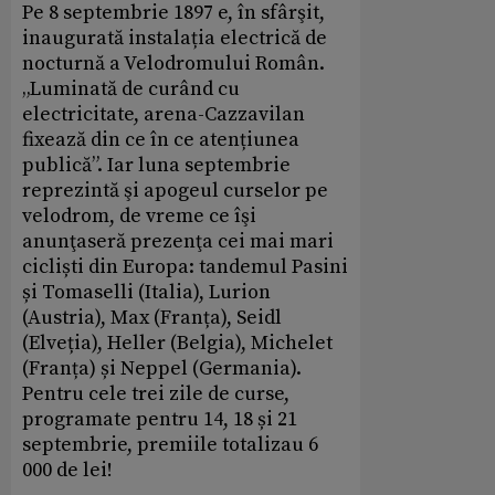
Pe 8 septembrie 1897 e, în sfârşit,
inaugurată instalația electrică de
nocturnă a Velodromului Român.
„Luminată de curând cu
electricitate, arena-Cazzavilan
fixează din ce în ce atențiunea
publică”. Iar luna septembrie
reprezintă şi apogeul curselor pe
velodrom, de vreme ce îşi
anunţaseră prezenţa cei mai mari
cicliști din Europa: tandemul Pasini
și Tomaselli (Italia), Lurion
(Austria), Max (Franța), Seidl
(Elveția), Heller (Belgia), Michelet
(Franța) și Neppel (Germania).
Pentru cele trei zile de curse,
programate pentru 14, 18 și 21
septembrie, premiile totalizau 6
000 de lei!