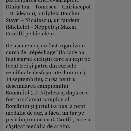
participarea unei cvadruplete
(Ghiță Ion – Tomescu – Chiriacopol
– Brădeanu), o tripletă (Pucher –
Stavri – Niculescu), un tandem
(Michelet – Neppel) și Max și
Cantilli pe biciclete.
De asemenea, au fost organizate
cursa de „répéchage” (la care au
luat startul cicliștii care au ieșit pe
locul trei și patru din cursele
semifinale desfășurate duminică,
14 septembrie), cursa pentru
desemnarea campionului
României („D. Nițulescu, după ce a
fost proclamat campion al
României și juriul i-a pus la pept
medalia de aur, a făcut un tur pe
pistă împreună cu d. Cantili, care a
câștigat medalia de argint.