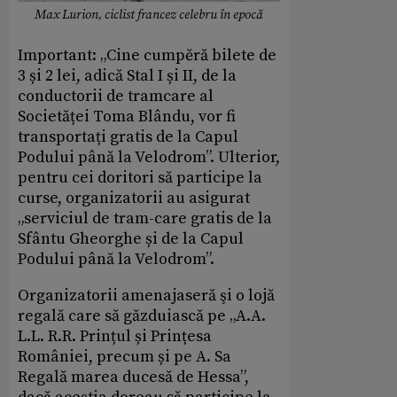
Max Lurion, ciclist francez celebru în epocă
Important: „Cine cumpĕră bilete de
3 și 2 lei, adică Stal I și II, de la
conductorii de tramcare al
Societăței Toma Blându, vor fi
transportați gratis de la Capul
Podului până la Velodrom”. Ulterior,
pentru cei doritori să participe la
curse, organizatorii au asigurat
„serviciul de tram-care gratis de la
Sfântu Gheorghe și de la Capul
Podului până la Velodrom”.
Organizatorii amenajaseră şi o lojă
regală care să găzduiască pe „A.A.
L.L. R.R. Prințul și Prințesa
României, precum și pe A. Sa
Regală marea ducesă de Hessa”,