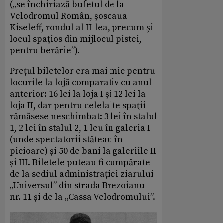
(„se închiriază bufetul de la
Velodromul Român, șoseaua
Kiseleff, rondul al II-lea, precum și
locul spațios din mijlocul pistei,
pentru berărie”).
Prețul biletelor era mai mic pentru
locurile la lojă comparativ cu anul
anterior: 16 lei la loja I și 12 lei la
loja II, dar pentru celelalte spaţii
rămăsese neschimbat: 3 lei în stalul
1, 2 lei în stalul 2, 1 leu în galeria I
(unde spectatorii stăteau în
picioare) și 50 de bani la galeriile II
și III. Biletele puteau fi cumpărate
de la sediul administrației ziarului
„Universul” din strada Brezoianu
nr. 11 și de la „Cassa Velodromului”.