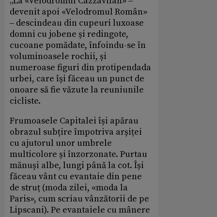
„La «Velodromul Cazzavilan» ‒
devenit apoi «Velodromul Român»
‒ descindeau din cupeuri luxoase
domni cu jobene și redingote,
cucoane pomădate, înfoindu-se în
voluminoasele rochii, și
numeroase figuri din protipendada
urbei, care își făceau un punct de
onoare să fie văzute la reuniunile
cicliste.
Frumoasele Capitalei își apărau
obrazul subțire împotriva arșiței
cu ajutorul unor umbrele
multicolore și înzorzonate. Purtau
mănuși albe, lungi până la cot. Își
făceau vânt cu evantaie din pene
de struț (moda zilei, «moda la
Paris», cum scriau vânzătorii de pe
Lipscani). Pe evantaiele cu mânere