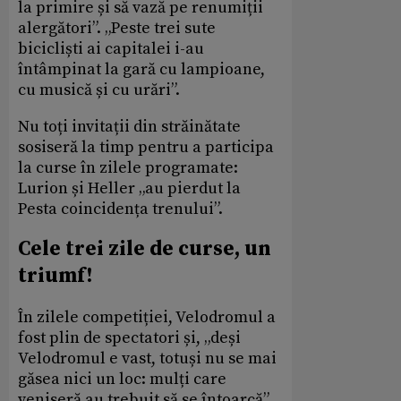
la primire și să vază pe renumiții
alergători”. „Peste trei sute
bicicliști ai capitalei i-au
întâmpinat la gară cu lampioane,
cu musică și cu urări”.
Nu toți invitații din străinătate
sosiseră la timp pentru a participa
la curse în zilele programate:
Lurion și Heller „au pierdut la
Pesta coincidența trenului”.
Cele trei zile de curse, un
triumf!
În zilele competiției, Velodromul a
fost plin de spectatori și, „deși
Velodromul e vast, totuși nu se mai
găsea nici un loc: mulți care
veniseră au trebuit să se întoarcă”.