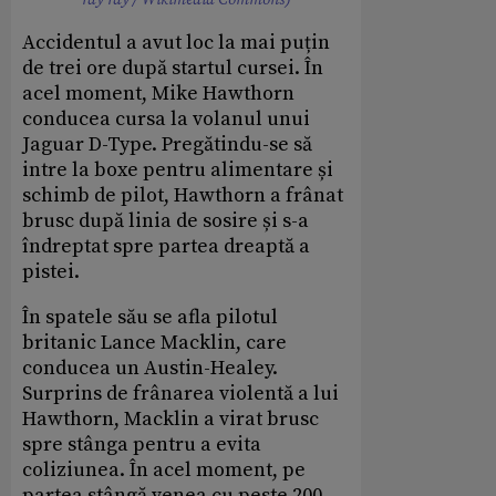
Accidentul a avut loc la mai puțin
de trei ore după startul cursei. În
acel moment, Mike Hawthorn
conducea cursa la volanul unui
Jaguar D-Type. Pregătindu-se să
intre la boxe pentru alimentare și
schimb de pilot, Hawthorn a frânat
brusc după linia de sosire și s-a
îndreptat spre partea dreaptă a
pistei.
În spatele său se afla pilotul
britanic Lance Macklin, care
conducea un Austin-Healey.
Surprins de frânarea violentă a lui
Hawthorn, Macklin a virat brusc
spre stânga pentru a evita
coliziunea. În acel moment, pe
partea stângă venea cu peste 200