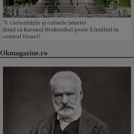
📁 Curiozităţile şi culisele istoriei
Știați că Baronul Brukenthal poate fi întâlnit în
centrul Vienei?
Okmagazine.ro