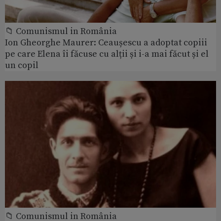
📁 Comunismul in România
Ion Gheorghe Maurer: Ceaușescu a adoptat copiii
pe care Elena îi făcuse cu alții și i-a mai făcut și el
un copil
📁 Comunismul in România