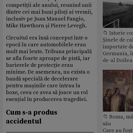
competiții ale anului, reunind unii
dintre cei mai buni piloți ai vremii,
inclusiv pe Juan Manuel Fangio,
Mike Hawthorn și Pierre Levegh.
📁 Istorie 
Circuitul era însă conceput într-o
Șinele de ca
epocă în care automobilele erau
importate d
mult mai lente. Tribuna principală
Germania, î
se afla foarte aproape de pistă, iar
de-al Doile
barierele de protecție erau
minime. De asemenea, nu exista o
bandă specială de decelerare
pentru mașinile care intrau la
boxe, ceea ce avea să joace un rol
esențial în producerea tragediei.
Cum s-a produs
📁 Roma, măr
accidentul
său
Care au fost