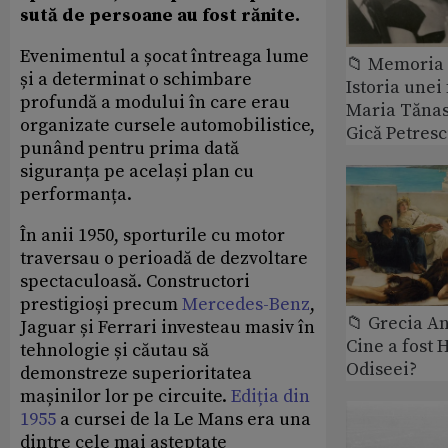
sută de persoane au fost rănite.
Evenimentul a șocat întreaga lume
📁 Memoria 
și a determinat o schimbare
Istoria unei 
profundă a modului în care erau
Maria Tănase
organizate cursele automobilistice,
Gică Petres
punând pentru prima dată
siguranța pe același plan cu
performanța.
În anii 1950, sporturile cu motor
traversau o perioadă de dezvoltare
spectaculoasă. Constructori
prestigioși precum
Mercedes-Benz
,
📁 Grecia An
Jaguar și Ferrari investeau masiv în
Cine a fost 
tehnologie și căutau să
Odiseei?
demonstreze superioritatea
mașinilor lor pe circuite.
Ediția din
1955
a cursei de la Le Mans era una
dintre cele mai așteptate