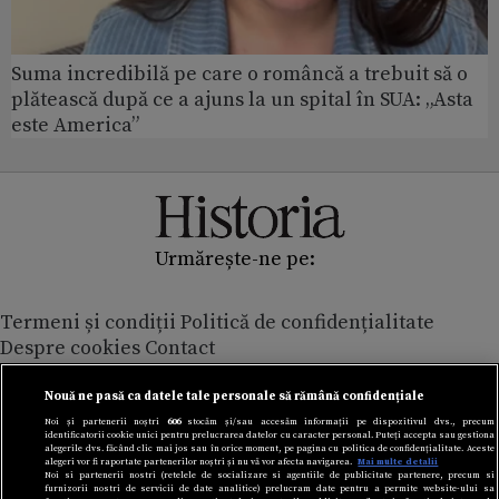
Suma incredibilă pe care o româncă a trebuit să o
plătească după ce a ajuns la un spital în SUA: „Asta
este America”
Urmărește-ne pe:
Termeni și condiții
Politică de confidențialitate
Despre cookies
Contact
Modifică preferințe pentru confidențialitate
© Toate drepturile rezervate Adevarul Holding 2026
Nouă ne pasă ca datele tale personale să rămână confidențiale
Noi și partenerii noștri
606
stocăm și/sau accesăm informații pe dispozitivul dvs., precum
identificatorii cookie unici pentru prelucrarea datelor cu caracter personal. Puteți accepta sau gestiona
Din rețeaua Adevărul Holding:
alegerile dvs. făcând clic mai jos sau în orice moment, pe pagina cu politica de confidențialitate. Aceste
alegeri vor fi raportate partenerilor noștri și nu vă vor afecta navigarea.
Mai multe detalii
Adevarul.ro
Noi si partenerii nostri (retelele de socializare si agentiile de publicitate partenere, precum si
furnizorii nostri de servicii de date analitice) prelucram date pentru a permite website-ului sa
Click.ro