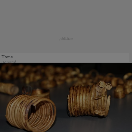
Home
General