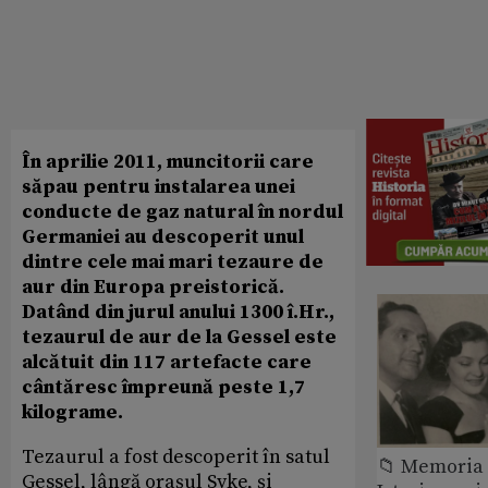
În aprilie 2011, muncitorii care
săpau pentru instalarea unei
conducte de gaz natural în nordul
Germaniei au descoperit unul
dintre cele mai mari tezaure de
aur din Europa preistorică.
Datând din jurul anului 1300 î.Hr.,
tezaurul de aur de la Gessel este
alcătuit din 117 artefacte care
cântăresc împreună peste 1,7
kilograme.
Tezaurul a fost descoperit în satul
📁 Memoria 
Gessel, lângă orașul Syke, și