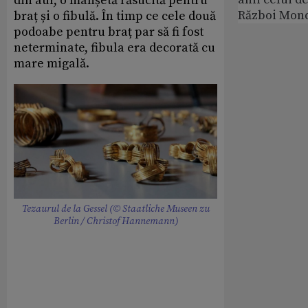
din aur, o manșetă răsucită pentru
Război Mond
braț și o fibulă. În timp ce cele două
podoabe pentru braț par să fi fost
neterminate, fibula era decorată cu
mare migală.
Tezaurul de la Gessel (© Staatliche Museen zu
Berlin / Christof Hannemann)