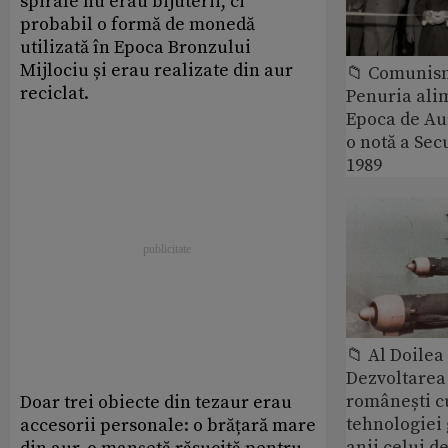
spirale nu erau bijuterii, ci
probabil o formă de monedă
utilizată în Epoca Bronzului
Mijlociu și erau realizate din aur
📁 Comunis
reciclat.
Penuria ali
Epoca de Aur
o notă a Sec
1989
📁 Al Doile
Dezvoltarea 
românești c
Doar trei obiecte din tezaur erau
tehnologiei
accesorii personale: o brățară mare
anii celui d