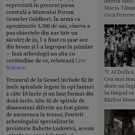
Istoria unei 
reprezintă în prezent piesa
Maria Tănase
centrală a Muzeului Forum
Gică Petres
Gesseler Goldhort. În urmă cu
aproximativ 3.300 de ani, cineva a
pus obiectele din aur într-un
săculeț de in, l-a fixat cu șase ace
din bronz și l-a îngropat în pământ
— însă arheologii nu știu cu
certitudine de ce, relatează
Live
Science
.
📁 Al Doile
Cea mai ma
Tezaurul de la Gessel include 82 de
dintr-un lag
inele spiralate legate în opt lanțuri
în timpul ce
a câte 10 inele și un lanț format din
Război Mond
două inele. Alte 32 de spirale de
dimensiuni diferite au fost găsite
de asemenea în tezaur. Potrivit
arheologului specializat în
preistorie Babette Ludowici, aceste