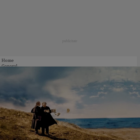
Home
General