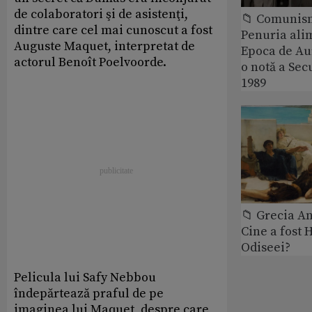
de colaboratori şi de asistenţi,
📁 Comunis
dintre care cel mai cunoscut a fost
Penuria ali
Auguste Maquet, interpretat de
Epoca de Aur
actorul Benoît Poelvoorde.
o notă a Sec
1989
📁 Grecia An
Cine a fost 
Odiseei?
Pelicula lui Safy Nebbou
îndepărtează praful de pe
imaginea lui Maquet, despre care