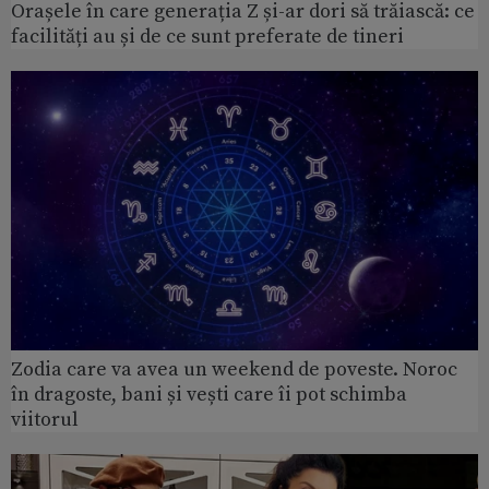
Orașele în care generația Z și-ar dori să trăiască: ce
facilități au și de ce sunt preferate de tineri
Zodia care va avea un weekend de poveste. Noroc
în dragoste, bani și vești care îi pot schimba
viitorul