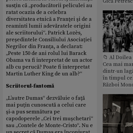
Gică Petres
susţin că „producătorii peliculei au
ratat ocazia de a celebra
diversitatea etnică a Franţei şi de a
reaminti lumii adevăratele origini
ale scriitorului“. Patrick Lozès,
preşedintele Consiliului Asociaţiei
Negrilor din Franţa, a declarat:
„Peste 150 de ani rolul lui Barack
📁 Al Doile
Obama va fi interpretat de un actor
Cea mai ma
alb cu perucă? Poate fi interpretat
dintr-un lag
Martin Luther King de un alb?“
în timpul ce
Război Mond
Scriitorul‑fantomă
„L’autre Dumas“ dezvăluie o faţă
mai puţin cunoscută a celui care
şi‑a pus semnătura pe
capodoperele „Cei trei muşchetari“
sau „Contele de Monte‑Cristo“. Nu e
un secret că Dumas era înconjurat