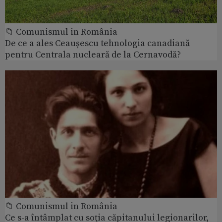
📁 Comunismul in România
De ce a ales Ceaușescu tehnologia canadiană
pentru Centrala nucleară de la Cernavodă?
📁 Comunismul in România
Ce s-a întâmplat cu soţia căpitanului legionarilor,