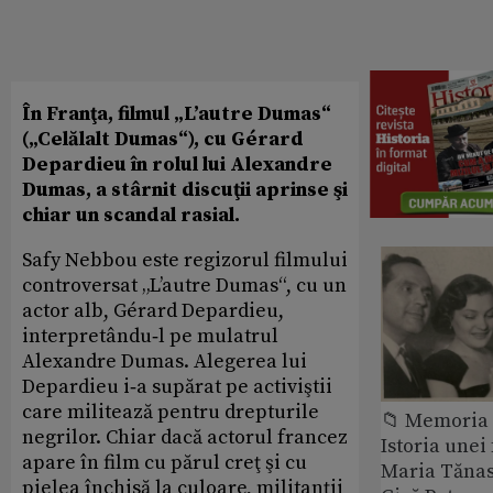
În Franţa, filmul „L’autre Dumas“
(„Celălalt Dumas“), cu Gérard
Depardieu în rolul lui Alexandre
Dumas, a stârnit discuţii aprinse şi
chiar un scandal rasial.
Safy Nebbou este regizorul filmului
controversat „L’autre Dumas“, cu un
actor alb, Gérard Depardieu,
interpretându‑l pe mulatrul
Alexandre Dumas. Alegerea lui
Depardieu i‑a supărat pe activiştii
care militează pentru drepturile
📁 Memoria 
negrilor. Chiar dacă actorul francez
Istoria unei 
apare în film cu părul creţ şi cu
Maria Tănase
pielea închisă la culoare, militanţii