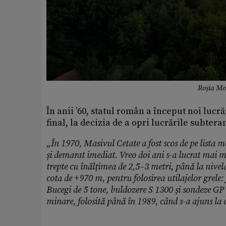
Roșia Mo
În anii ’60, statul român a început noi lucr
final, la decizia de a opri lucrările subter
„În 1970, Masivul Cetate a fost scos de pe lista m
și demarat imediat. Vreo doi ani s-a lucrat mai 
trepte cu înălțimea de 2,5–3 metri, până la nive
cota de +970 m, pentru folosirea utilajelor grel
Bucegi de 5 tone, buldozere S 1300 și sondeze GP
minare, folosită până în 1989, când s-a ajuns la