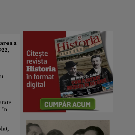
tarea a
922,
cu
atate
i în
lat,