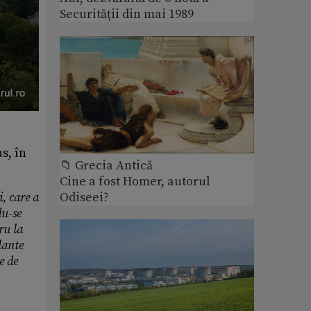
Securității din mai 1989
s, în
📁 Grecia Antică
Cine a fost Homer, autorul
Odiseei?
, care a
du-se
ru la
lante
e de