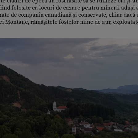
te clădiri de epocă au fost lăsate să se ruineze ori și-a
iind folosite ca locuri de cazare pentru minerii aduși a
ționate de compania canadiană și conservate, chiar dacă 
iei Montane, rămășițele fostelor mine de aur, exploatat