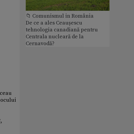
📁 Comunismul in România
De ce a ales Ceaușescu
tehnologia canadiană pentru
Centrala nucleară de la
Cernavodă?
uceau
locului
,