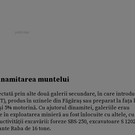
 dinamitarea muntelui
ctată prin alte două galerii secundare, în care introd
T), produs în uzinele din Făgăraș sau preparat la fața 
i 5% motorină. Cu ajutorul dinamitei, galeriile erau
te în exploatarea minieră au fost înlocuite cu altele, cu
ctivității excavării: foreze SBS-250, excavatoare S 1202
ante Raba de 16 tone.