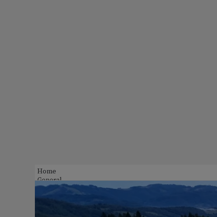
Home
General