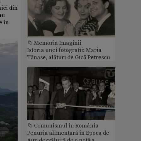
u
ici din
au
e în
📁 Memoria Imaginii
Istoria unei fotografii: Maria
Tănase, alături de Gică Petrescu
📁 Comunismul in România
Penuria alimentară în Epoca de
Aur, dezvăluită de o notă a