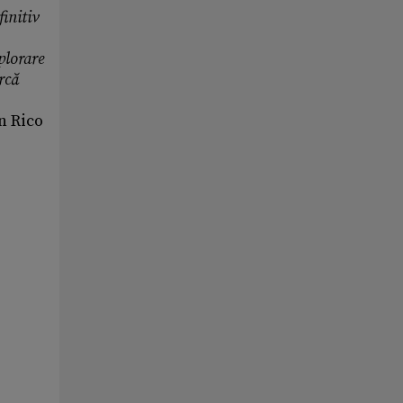
finitiv
plorare
rcă
n Rico