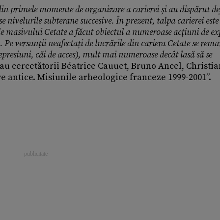
din primele momente de organizare a carierei și au dispărut de
e nivelurile subterane succesive. În prezent, talpa carierei este
ile masivului Cetate a făcut obiectul a numeroase acțiuni de ex
 Pe versanții neafectați de lucrările din cariera Cetate se rema
presiuni, căi de acces), mult mai numeroase decât lasă să se
tau cercetătorii Béatrice Cauuet, Bruno Ancel, Christia
e antice. Misiunile arheologice franceze 1999-2001”.