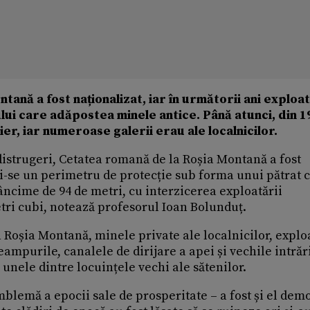
tană a fost naționalizat, iar în următorii ani exploa
vului care adăpostea minele antice. Până atunci, din 1
er, iar numeroase galerii erau ale localnicilor.
 distrugeri, Cetatea romană de la Roșia Montană a fost
i-se un perimetru de protecție sub forma unui pătrat 
âncime de 94 de metri, cu interzicerea exploatării
tri cubi, notează profesorul Ioan Bolunduț.
 Roșia Montană, minele private ale localnicilor, explo
eampurile, canalele de dirijare a apei și vechile intrăr
 unele dintre locuințele vechi ale sătenilor.
mblemă a epocii sale de prosperitate – a fost și el demo