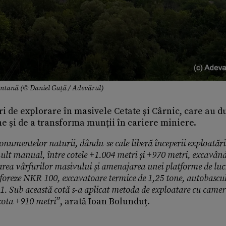
ntană (© Daniel Guță / Adevărul)
ări de explorare în masivele Cetate și Cârnic, care au du
ane și de a transforma munții în cariere miniere.
onumentelor naturii, dându-se cale liberă începerii exploatării
mult manual, între cotele +1.004 metri și +970 metri, excavân
larea vârfurilor masivului și amenajarea unei platforme de luc
e: foreze NKR 100, excavatoare termice de 1,25 tone, autobascu
 1. Sub această cotă s-a aplicat metoda de exploatare cu camer
 cota +910 metri”
, arată Ioan Bolunduț.