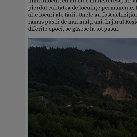
fiind înlocuit cu un bloc muncitoresc, iar al
pierdut calitatea de locuințe permanente, f
alte locuri ale țării. Unele au fost achizi
rămas pustii de mai mulți ani. În jurul Roș
diferite epoci, se găsesc la tot pasul.