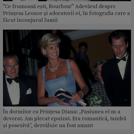
"Ce frumoasă ești, Bourbon!" Adevărul despre
Prințesa Leonor și adoratorii ei, în fotografia care a
făcut înconjurul lumii
În dormitor cu Prințesa Diana: „Pasiunea ei m-a
devorat. Am plecat epuizat. Era romantică, tandră
și posesivă”, dezvăluie un fost amant