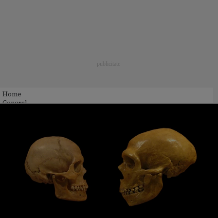
Home
General