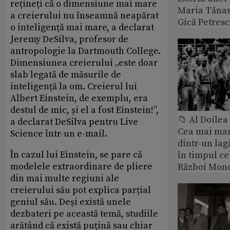
rețineți că o dimensiune mai mare
Maria Tănase
a creierului nu înseamnă neapărat
Gică Petres
o inteligență mai mare, a declarat
Jeremy DeSilva, profesor de
antropologie la Dartmouth College.
Dimensiunea creierului „este doar
slab legată de măsurile de
inteligență la om. Creierul lui
Albert Einstein, de exemplu, era
destul de mic, și el a fost Einstein!”,
📁 Al Doile
a declarat DeSilva pentru Live
Cea mai ma
Science într-un e-mail.
dintr-un lag
În cazul lui Einstein, se pare că
în timpul ce
modelele extraordinare de pliere
Război Mond
din mai multe regiuni ale
creierului său pot explica parțial
geniul său. Deși există unele
dezbateri pe această temă, studiile
arătând că există puțină sau chiar