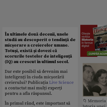
În ultimele două decenii, unele
studii au descoperit o tendință de
micșorare a creierelor umane.
Totuși, există și dovezi că
scorurile testelor de inteligență
(IQ) au crescut în ultimul secol.
Dar este posibil să devenim mai
inteligenți în ciuda micșorării
creierului? Publicația
Live Science
a contactat mai mulți experți
pentru a afla răspunsul.
📁 Memoria 
În primul rând, este important să
Istoria unei 