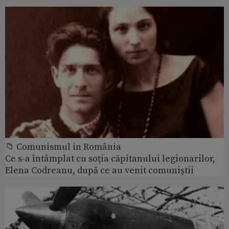
📁 Comunismul in România
Ce s-a întâmplat cu soţia căpitanului legionarilor,
Elena Codreanu, după ce au venit comuniștii