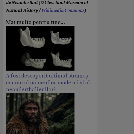
de Neanderthal (© Cleveland Museum of
Natural History /
Wikimedia Commons
)
Mai multe pentru tine...
A fost descoperit ultimul strămoș
comun al oamenilor moderni și al
neanderthalienilor?