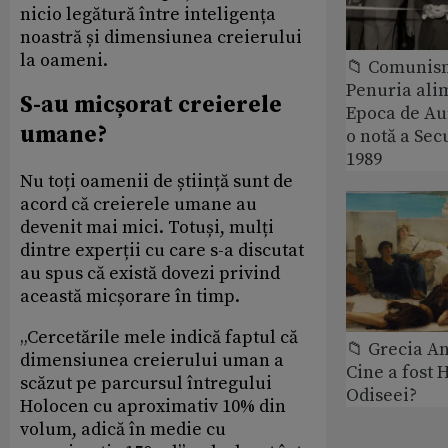
nicio legătură între inteligența
noastră și dimensiunea creierului
la oameni.
📁 Comunis
Penuria ali
S-au micșorat creierele
Epoca de Aur
umane?
o notă a Sec
1989
Nu toți oamenii de știință sunt de
acord că creierele umane au
devenit mai mici. Totuși, mulți
dintre experții cu care s-a discutat
au spus că există dovezi privind
această micșorare în timp.
„Cercetările mele indică faptul că
📁 Grecia An
dimensiunea creierului uman a
Cine a fost 
scăzut pe parcursul întregului
Odiseei?
Holocen cu aproximativ 10% din
volum, adică în medie cu