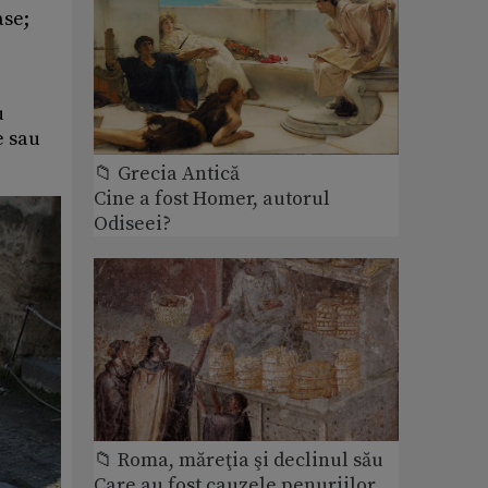
ase;
.
u
e sau
📁 Grecia Antică
Cine a fost Homer, autorul
Odiseei?
📁 Roma, măreţia şi declinul său
Care au fost cauzele penuriilor