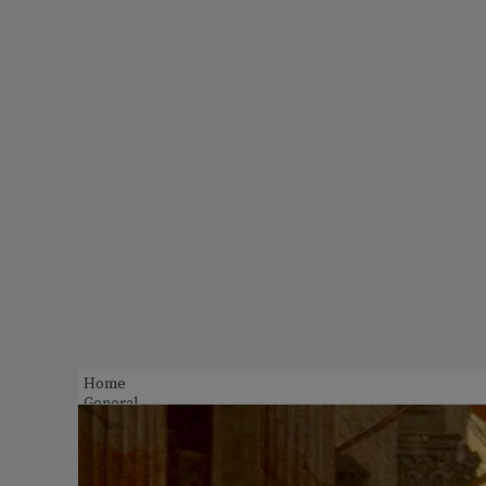
Home
General