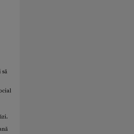
 să
ocial
ăzi.
mană