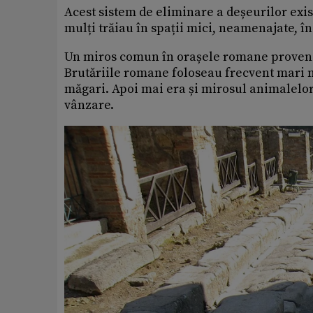
Acest sistem de eliminare a deșeurilor exis
mulți trăiau în spații mici, neamenajate, î
Un miros comun în orașele romane provenea
Brutăriile romane foloseau frecvent mari m
măgari. Apoi mai era și mirosul animalelor 
vânzare.