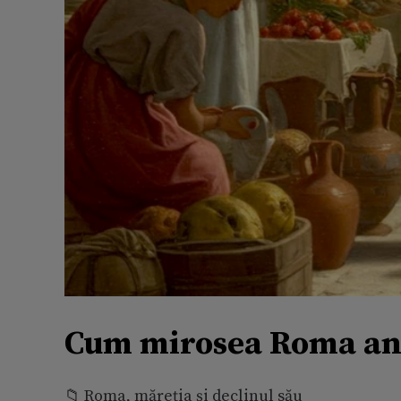
Cum mirosea Roma ant
📁 Roma, măreţia şi declinul său