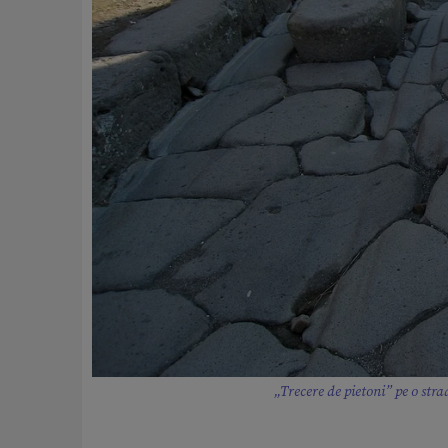
„Trecere de pietoni” pe o st