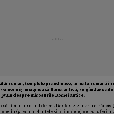
umului roman, templele grandioase, armata romană în
d oamenii își imaginează Roma antică, se gândesc ade
ai puțin despre mirosurile Romei antice.
 să aflăm mirosind direct. Dar textele literare, rămăși
 de mediu (precum plantele și animalele) ne pot oferi ind