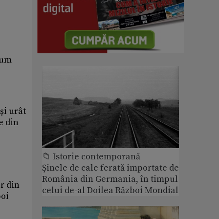
cum
și urât
e din
📁 Istorie contemporană
Șinele de cale ferată importate de
România din Germania, în timpul
r din
celui de-al Doilea Război Mondial
poi