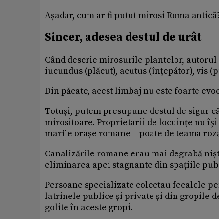
Așadar, cum ar fi putut mirosi Roma antică
Sincer, adesea destul de urât
Când descrie mirosurile plantelor, autorul 
iucundus (plăcut), acutus (înțepător), vis (p
Din păcate, acest limbaj nu este foarte evo
Totuși, putem presupune destul de sigur că
mirositoare. Proprietarii de locuințe nu îș
marile orașe romane – poate de teama roză
Canalizările romane erau mai degrabă niște
eliminarea apei stagnante din spațiile pub
Persoane specializate colectau fecalele pe
latrinele publice și private și din gropile 
golite în aceste gropi.