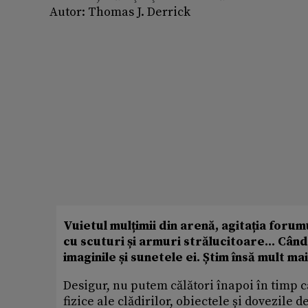
Autor:
Thomas J. Derrick
Vuietul mulțimii din arenă, agitația for
cu scuturi și armuri strălucitoare... Cân
imaginile și sunetele ei. Știm însă mult m
Desigur, nu putem călători înapoi în timp ca
fizice ale clădirilor, obiectele și dovezile