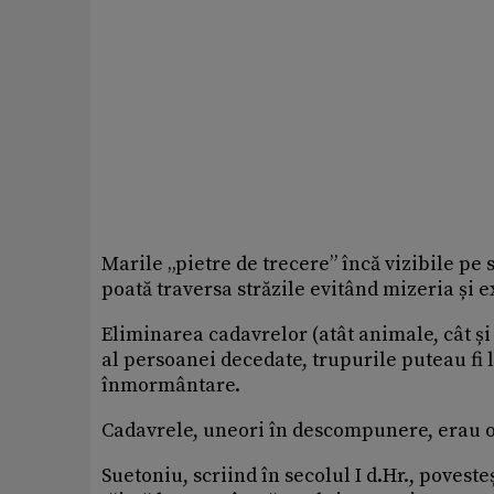
Marile „pietre de trecere” încă vizibile pe
poată traversa străzile evitând mizeria și
Eliminarea cadavrelor (atât animale, cât și
al persoanei decedate, trupurile puteau fi l
înmormântare.
Cadavrele, uneori în descompunere, erau o p
Suetoniu, scriind în secolul I d.Hr., poves