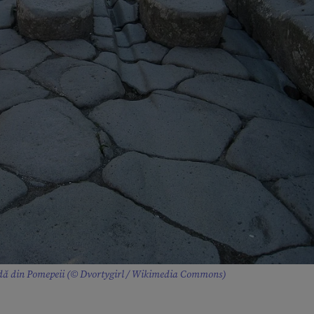
radă din Pomepeii (© Dvortygirl / Wikimedia Commons)