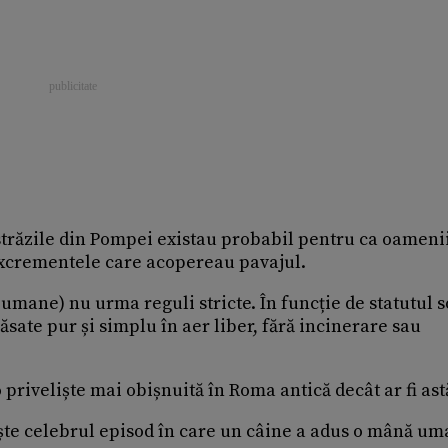
 străzile din Pompei existau probabil pentru ca oamenii
 excrementele care acopereau pavajul.
 umane) nu urma reguli stricte. În funcție de statutul s
ăsate pur și simplu în aer liber, fără incinerare sau
riveliște mai obișnuită în Roma antică decât ar fi ast
tește celebrul episod în care un câine a adus o mână u