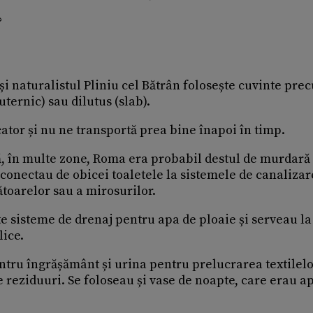
?
și naturalistul Pliniu cel Bătrân folosește cuvinte pre
uternic) sau dilutus (slab).
cator și nu ne transportă prea bine înapoi în timp.
, în multe zone, Roma era probabil destul de murdară 
i conectau de obicei toaletele la sistemele de canalizar
toarelor sau a mirosurilor.
 sisteme de drenaj pentru apa de ploaie și serveau la
lice.
ntru îngrășământ și urina pentru prelucrarea textilelo
de reziduuri. Se foloseau și vase de noapte, care erau a