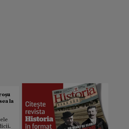
 roșu
sea la
țele
icii.